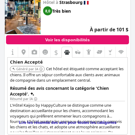
Hôtel à
Strasbourg
Très bien
8,0
À partir de 101 $
Voir les disponibilités
$
Chien Accepté
Cet hôtel est étiqueté comme acceptant les
Généré par IA
chiens. Il offre un séjour confortable aux clients avec animaux
de compagnie dans un emplacement central.
Résumé des avis concernant la catégorie 'Chien
Accepté'.
Résumé par IA
L'Hôtel Kaijoo by HappyCulture se distingue comme une
destination accueillante pour les chiens, accommodant les
voyageurs qui préfèrent emmener leurs compagnons à
fourrure. L'hôtel accepte les animaux de compagnie, y compris
Lire les résumés des avis pour toutes les catégories
les chiens et les chats, et adopte une atmosphère accueillante
pour les familles qui s'enregistrent avec leurs animaux. De