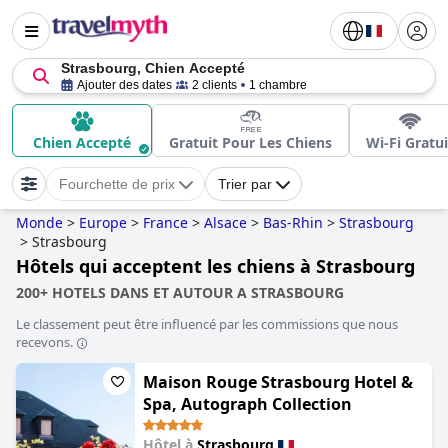
Strasbourg, Chien Accepté
Ajouter des dates
2 clients
1 chambre
Chien Accepté
Gratuit Pour Les Chiens
Wi-Fi Gratui
Fourchette de prix
Trier par
Monde
>
Europe
>
France
>
Alsace
>
Bas-Rhin
>
Strasbourg
>
Strasbourg
Hôtels qui acceptent les chiens à Strasbourg
200+ HOTELS DANS ET AUTOUR A STRASBOURG
Le classement peut être influencé par les commissions que nous
recevons.
Maison Rouge Strasbourg Hotel &
Spa, Autograph Collection
Hôtel à
Strasbourg