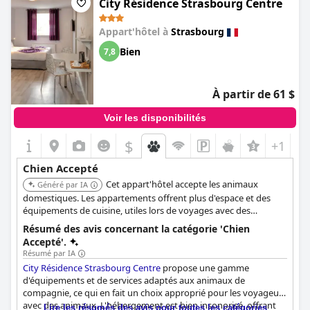
City Résidence Strasbourg Centre
de leurs compagnons à fourrure. De plus, le personnel de l'hôtel
est accueillant envers les animaux, garantissant que les animaux
Appart'hôtel à
Strasbourg
et leurs propriétaires se sentent à l'aise et pris en charge. Bien
qu'un client ait mentionné ne pas avoir été informé des frais
Bien
7,8
pour chien avant l'enregistrement, le sentiment général est
positif, soulignant l'acceptation et l'accueil des animaux de
compagnie par l'hôtel. Malheureusement, il n'y a pas d'avis
À partir de 61 $
détaillés traitant spécifiquement des services ou des
équipements adaptés aux chiens, mais la possibilité de prendre
Voir les disponibilités
le petit-déjeuner avec son chien et une atmosphère
généralement favorable aux animaux de compagnie sont des
$
+1
atouts considérables pour tout amoureux des animaux.
Chien Accepté
Cet appart'hôtel accepte les animaux
Généré par IA
domestiques. Les appartements offrent plus d'espace et des
équipements de cuisine, utiles lors de voyages avec des
animaux.
Résumé des avis concernant la catégorie 'Chien
Accepté'.
Résumé par IA
City Résidence Strasbourg Centre
propose une gamme
d'équipements et de services adaptés aux animaux de
compagnie, ce qui en fait un choix approprié pour les voyageurs
avec des animaux. L'hébergement est bien insonorisé, offrant
Lire les résumés des avis pour toutes les catégories