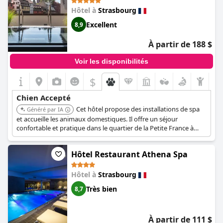
PETITE FRANCE By Stay Collection)
Hôtel à
Strasbourg
Excellent
8,9
À partir de 188 $
Voir les disponibilités
$
Chien Accepté
Cet hôtel propose des installations de spa
Généré par IA
et accueille les animaux domestiques. Il offre un séjour
confortable et pratique dans le quartier de la Petite France à
Strasbourg.
Hôtel Restaurant Athena Spa
Hôtel à
Strasbourg
Très bien
8,7
À partir de 111 $