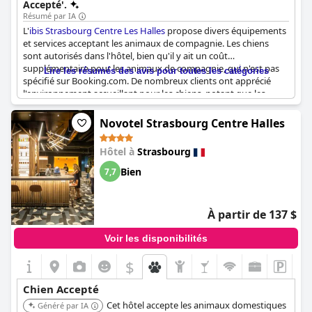
Accepté'.
Résumé par IA
L'
ibis Strasbourg Centre Les Halles
propose divers équipements
et services acceptant les animaux de compagnie. Les chiens
sont autorisés dans l'hôtel, bien qu'il y ait un coût
supplémentaire pour les animaux de compagnie, qui n'est pas
Lire les résumés des avis pour toutes les catégories
spécifié sur Booking.com. De nombreux clients ont apprécié
l'environnement accueillant pour les chiens, notant que les
chiens sont les bienvenus et que les environs de l'hôtel sont
idéaux pour les promenades avec les chiens. L'établissement
Novotel Strasbourg Centre Halles
propose des chambres et des commodités spécifiques pour les
chiens, et il y a un parc à chiens à proximité pour des options
Hôtel à
Strasbourg
d'exercice pratiques. Bien que certains commentaires
mentionnent un supplément pour les animaux de compagnie,
Bien
7,7
dans l'ensemble, l'hôtel est considéré comme accommodant
pour les clients voyageant avec des chiens.
À partir de 137 $
Voir les disponibilités
$
Chien Accepté
Cet hôtel accepte les animaux domestiques
Généré par IA