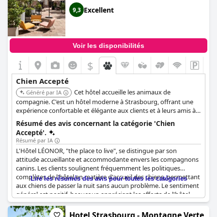
autorisant les chiens dans d'autres zones de l'hôtel. Malgré le
Excellent
9,3
fait que certains clients notent que l'hôtel ne répond pas
entièrement à tous les aspects d'être "dog-friendly", l'attention
portée aux besoins des animaux de compagnie et l'acceptation
des chiens dans l'établissement soulignent un engagement
Voir les disponibilités
envers l'hospitalité adaptée aux animaux.
$
Chien Accepté
Cet hôtel accueille les animaux de
Généré par IA
compagnie. C'est un hôtel moderne à Strasbourg, offrant une
expérience confortable et élégante aux clients et à leurs amis à
quatre pattes.
Résumé des avis concernant la catégorie 'Chien
Accepté'.
Résumé par IA
L'Hôtel LÉONOR, "the place to live", se distingue par son
attitude accueillante et accommodante envers les compagnons
canins. Les clients soulignent fréquemment les politiques
complètes de l'hôtel en matière d'accueil des chiens, permettant
Lire les résumés des avis pour toutes les catégories
aux chiens de passer la nuit sans aucun problème. Le sentiment
général est positif, beaucoup appréciant les efforts de l'hôtel
pour accueillir les chiens, leur permettant même de se déplacer
librement dans certaines zones.
Hotel Strasbourg - Montagne Verte