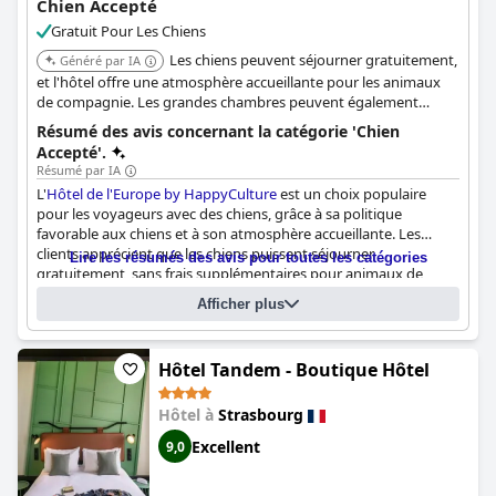
Chien Accepté
Gratuit Pour Les Chiens
Les chiens peuvent séjourner gratuitement,
Généré par IA
et l'hôtel offre une atmosphère accueillante pour les animaux
de compagnie. Les grandes chambres peuvent également
accueillir des animaux.
Résumé des avis concernant la catégorie 'Chien
Accepté'.
Résumé par IA
L'
Hôtel de l'Europe by HappyCulture
est un choix populaire
pour les voyageurs avec des chiens, grâce à sa politique
favorable aux chiens et à son atmosphère accueillante. Les
clients apprécient que les chiens puissent séjourner
Lire les résumés des avis pour toutes les catégories
gratuitement, sans frais supplémentaires pour animaux de
compagnie, ce qui le distingue de nombreux autres hôtels. Les
Afficher plus
Questionnaire
grandes chambres peuvent accueillir confortablement les
Réponses mises à jour dernièrement par Hôtel de l'Europe by
animaux de compagnie et les bébés, et des équipements tels
HappyCulture
que des paniers pour chiens sont fournis pour assurer un séjour
Hôtel Tandem - Boutique Hôtel
confortable à leurs compagnons à fourrure.
Acceptez-vous les chiens dans toutes les chambres ?
Oui
Y a-t-il un supplément à payer ?
Gratuit !
Il n'y a pas de frais
Le personnel de l'hôtel est souvent remarqué pour sa
Hôtel à
Strasbourg
supplémentaires. Les chiens séjournent gratuitement.
gentillesse et son serviabilité envers les clients et leurs animaux
Excellent
9,0
Le propriétaire du chien doit-il vous prévenir avant ?
Oui, Pendant le
de compagnie, ce qui rend l'expérience globale agréable pour
les propriétaires de chiens. Les animaux de compagnie sont
processus de réservation
autorisés dans les chambres et même pendant le petit-déjeuner