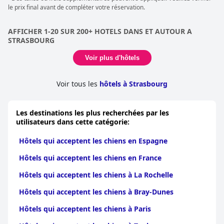
cohérents suggèrent un environnement généralement inclusif
Y a-t-il un supplément à payer ?
Oui,
€ 6 par nuit
le prix final avant de compléter votre réservation.
pour les animaux de compagnie. Cependant, certains clients
Le propriétaire du chien doit-il vous prévenir avant ?
Pas
notent que la taille de la chambre peut être étroite, ce qui la
nécessairement.
rend un peu exiguë lorsqu'on séjourne avec un chien. L'hôtel
AFFICHER 1-20 SUR 200+ HOTELS DANS ET AUTOUR A
s'assure que les chiens sont véritablement les bienvenus,
STRASBOURG
contribuant positivement à l'expérience globale.
Voir plus d'hôtels
Voir tous les
hôtels à Strasbourg
Les destinations les plus recherchées par les
utilisateurs dans cette catégorie:
Hôtels qui acceptent les chiens en Espagne
Hôtels qui acceptent les chiens en France
Hôtels qui acceptent les chiens à La Rochelle
Hôtels qui acceptent les chiens à Bray-Dunes
Hôtels qui acceptent les chiens à Paris