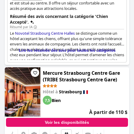
et est situé au centre. Il offre un séjour confortable avec un
accès pratique aux attractions locales.
Résumé des avis concernant la catégorie 'Chien
Accepté'.
Résumé par IA
Le
Novotel Strasbourg Centre Halles
se distingue comme un
hôtel acceptant les chiens, offrant plus qu'une simple tolérance
envers les animaux de compagnie. Les clients ont noté l'accueil
chaleureux réservé aux chiens, veillant à ce qu'ils se sentent
Lire les résumés des avis pour toutes les catégories
chez eux pendant leur séjour. L'hôtel permet d'amener les chiens
avec une confirmation préalable, ce qui est pratique pour les
propriétaires d'animaux. Bien qu'il y ait un supplément de 17,50
€ pour les animaux de compagnie, l'expérience globale pour les
Mercure Strasbourg Centre Gare
chiens est positive, de nombreux clients mentionnant à quel
(TRIBE Strasbourg Centre Gare)
point leurs chiens étaient heureux pendant leur visite.
Hôtel à
Strasbourg
Bien
7,5
À partir de 110 $
Voir les disponibilités