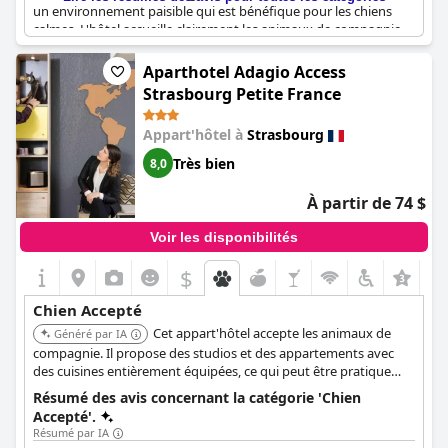
un environnement paisible qui est bénéfique pour les chiens
calmes. L'hôtel accueille clairement les animaux de compagnie,
indiquant que les chiens sont admis moyennant un supplément
de 6 EUR par nuit. Des clients ont noté que voyager même avec
Aparthotel Adagio Access
deux chiens ne posait pas de problème. Le personnel est
Strasbourg Petite France
souligné comme étant accueillant envers les chiens, ce qui
contribue à une atmosphère chaleureuse pour les propriétaires
Appart'hôtel à
Strasbourg
d'animaux. Bien qu'un avis mentionne un manque de
fonctionnalités adaptées aux animaux de compagnie, le
Très bien
8,0
sentiment général reste positif, les animaux étant bien accueillis.
De petites améliorations, telles que la présence de petits balais,
À partir de 74 $
pourraient encore améliorer l'expérience pour ceux qui
séjournent avec des animaux de compagnie.
Voir les disponibilités
$
+2
Chien Accepté
Cet appart'hôtel accepte les animaux de
Généré par IA
compagnie. Il propose des studios et des appartements avec
des cuisines entièrement équipées, ce qui peut être pratique
pour les propriétaires d'animaux.
Résumé des avis concernant la catégorie 'Chien
Accepté'.
Résumé par IA