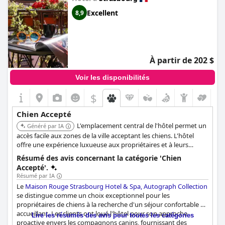
Excellent
8,9
À partir de 202 $
Voir les disponibilités
$
Chien Accepté
L'emplacement central de l'hôtel permet un
Généré par IA
accès facile aux zones de la ville acceptant les chiens. L'hôtel
offre une expérience luxueuse aux propriétaires et à leurs
animaux de compagnie, avec des services de conciergerie
Résumé des avis concernant la catégorie 'Chien
dédiés aux animaux. Des cartes de promenade pour chiens et
Accepté'.
des sacs à déjections sont également fournis.
Résumé par IA
Le
Maison Rouge Strasbourg Hotel & Spa, Autograph Collection
se distingue comme un choix exceptionnel pour les
propriétaires de chiens à la recherche d'un séjour confortable et
accueillant. Les clients ont loué l'hôtel pour son approche
Lire les résumés des avis pour toutes les catégories
proactive envers les compagnons canins, fournissant des