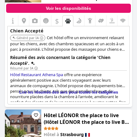
Voir les disponibilités
$
Chien Accepté
Cet hôtel offre un environnement relaxant
Généré par IA
pour les chiens, avec des chambres spacieuses et un accès à un
parc à proximité. L'hôtel propose des massages pour chiens en
chambre et des séances d'aromathérapie. Les propriétaires
Résumé des avis concernant la catégorie 'Chien
peuvent profiter du spa en sachant que leurs chiens sont
Accepté'.
choyés.
Résumé par IA
Hôtel Restaurant Athena Spa
offre une expérience
généralement positive aux clients voyageant avec leurs
animaux de compagnie. L'hôtel propose des équipements bien
pensés pour les chiens, tels que des gamelles d'eau et de
Lire les résumés des avis pour toutes les catégories
nourriture placées dans la chambre à l'arrivée, améliorant le
confort des clients et de leurs compagnons à quatre pattes. Des
frais raisonnables pour les animaux de compagnie incluent la
fourniture de ces équipements, ainsi que des friandises pour
Hôtel LÉONOR the place to live
chiens, rendant le supplément raisonnable pour de nombreux
(Hôtel LÉONOR the place to live By
clients. Bien que les chiens ne soient pas autorisés dans le
Stay Collection)
restaurant, l'hôtel maintient une atmosphère accueillante pour
Hôtel à
Strasbourg
les animaux de compagnie, assurant un séjour sans tracas en