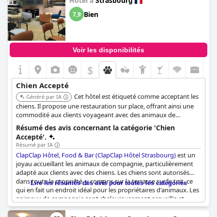
Hôtel à
Strasbourg
Bien
7,9
Voir les disponibilités
$
Chien Accepté
Cet hôtel est étiqueté comme acceptant les
Généré par IA
chiens. Il propose une restauration sur place, offrant ainsi une
commodité aux clients voyageant avec des animaux de
compagnie.
Résumé des avis concernant la catégorie 'Chien
Accepté'.
Résumé par IA
ClapClap Hôtel, Food & Bar (ClapClap Hôtel Strasbourg)
est un
joyau accueillant les animaux de compagnie, particulièrement
adapté aux clients avec des chiens. Les chiens sont autorisés
dans toute la propriété, y compris sur la terrasse sur le toit, ce
Lire les résumés des avis pour toutes les catégories
qui en fait un endroit idéal pour les propriétaires d'animaux. Les
animaux de compagnie sont chaleureusement accueillis et
l'environnement est particulièrement adapté aux chiens,
permettant aux clients de profiter de leur séjour sans se soucier