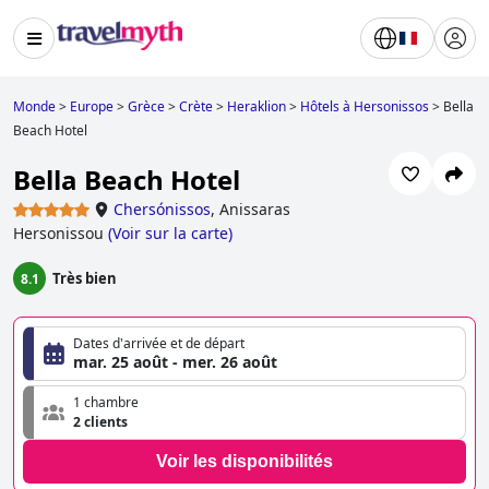
Monde
>
Europe
>
Grèce
>
Crète
>
Heraklion
>
Hôtels à Hersonissos
>
Bella
Beach Hotel
Bella Beach Hotel
Chersónissos
,
Anissaras
Hersonissou
(
Voir sur la carte
)
Très bien
8.1
Dates d'arrivée et de départ
mar. 25 août - mer. 26 août
1 chambre
2 clients
Voir les disponibilités