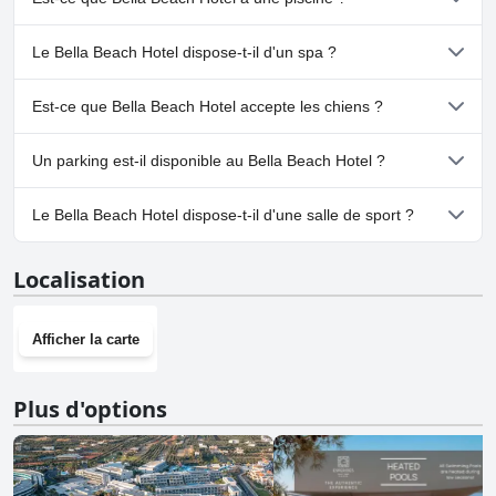
l'expérience du vrai luxe !
Oui, Bella Beach Hotel dispose de piscine(s) appartenant à une
Le Bella Beach Hotel dispose-t-il d'un spa ?
ou plusieurs des catégories suivantes : Piscine Chauffée, Piscine
Intérieure, Piscine pour Enfants, Piscine Privée, Piscine Extérieure.
Oui, un spa est disponible à Bella Beach Hotel.
Est-ce que Bella Beach Hotel accepte les chiens ?
Non, Bella Beach Hotel n'accepte pas les chiens.
Un parking est-il disponible au Bella Beach Hotel ?
Oui, un parking est disponible à Bella Beach Hotel.
Le Bella Beach Hotel dispose-t-il d'une salle de sport ?
Oui, Bella Beach Hotel dispose d'une salle de sport.
Localisation
Afficher la carte
Plus d'options