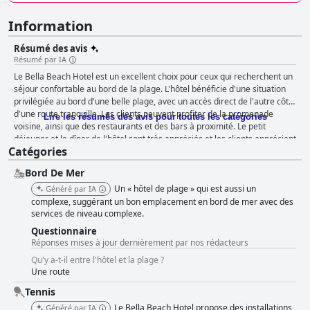
Information
Résumé des avis
Résumé par IA
Le Bella Beach Hotel est un excellent choix pour ceux qui recherchent un
séjour confortable au bord de la plage. L'hôtel bénéficie d'une situation
privilégiée au bord d'une belle plage, avec un accès direct de l'autre côté
d'une route tranquille. Les clients peuvent profiter de la promenade
Lire les résumés des avis pour toutes les catégories
voisine, ainsi que des restaurants et des bars à proximité. Le petit
déjeuner et le dîner de l'hôtel sont très appréciés et les clients apprécient
Catégories
la variété et la qualité de la nourriture. Le personnel de l'hôtel est
incroyablement serviable et aimable, toujours prêt à vous aider dans la
Bord De Mer
mesure du possible. Les chambres sont confortables, propres et offrent
de superbes vues sur la mer, même si certains clients ont trouvé que
Un « hôtel de plage » qui est aussi un
Généré par IA
certaines chambres étaient désuètes et avaient besoin d'être rénovées.
complexe, suggérant un bon emplacement en bord de mer avec des
L'hôtel maintient un haut niveau de propreté dans ses chambres et
services de niveau complexe.
dispose d'un personnel réactif, même si certaines installations ont besoin
Questionnaire
d'être rénovées. La piscine et l'accès à la plage privée sont également
Réponses mises à jour dernièrement par nos rédacteurs
très appréciés, bien que certains clients aient noté des problèmes de
Qu'y a-t-il entre l'hôtel et la plage ?
propreté au niveau de la piscine. Le Bella Beach Hotel est fortement
Une route
recommandé aux familles avec enfants, car il propose de nombreuses
activités pour les enfants. Bien que l'hôtel ne soit pas à la hauteur de son
Tennis
classement 5 étoiles, il n'en reste pas moins charmant et offre une
Le Bella Beach Hotel propose des installations
Généré par IA