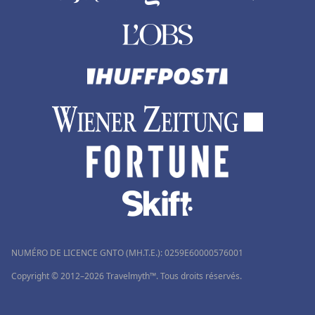
NUMÉRO DE LICENCE GNTO (MH.T.E.): 0259Ε60000576001
Copyright © 2012–2026 Travelmyth™. Tous droits réservés.