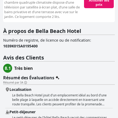
Afficher les
chambre quadruple climatisée dispose d’une
prix
télévision par satellite à écran plat, d’une salle de
bains privative et d’une terrasse avec vue sur le
jardin. Ce logement comporte 2 lits.
À propos de Bella Beach Hotel
Numéro de registre, de licence ou de notification
:
1039K015A0195400
Avis des Clients
8.1
Très bien
Résumé des Évaluations
Résumé par IA
Localisation
Le Bella Beach Hotel jouit d'un emplacement idéal au bord d'une
belle plage à laquelle on accède directement en traversant une
route tranquille. Les clients peuvent profiter de la promenade
voisine, ainsi que des restaurants et des bars à proximité. L'hôtel est
Petit-déjeuner
également bien situé pour explorer le reste de l'île. Malgré quelques
plaintes concernant la vétusté du bâtiment et son délabrement par
Le petit-déjeuner de l'hôtel Bella Beach reçoit des commentaires