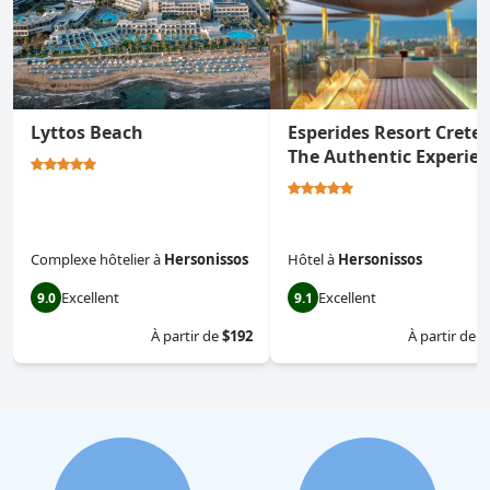
Lyttos Beach
Esperides Resort Crete,
The Authentic Experie
Complexe hôtelier
à
Hersonissos
Hôtel
à
Hersonissos
Excellent
Excellent
9.0
9.1
À partir de
$192
À partir de
$