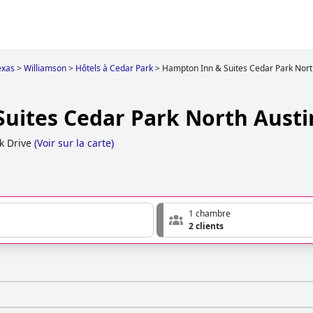
exas
>
Williamson
>
Hôtels à Cedar Park
>
Hampton Inn & Suites Cedar Park North
uites Cedar Park North Austin
k Drive
(
Voir sur la carte
)
1 chambre
2 clients