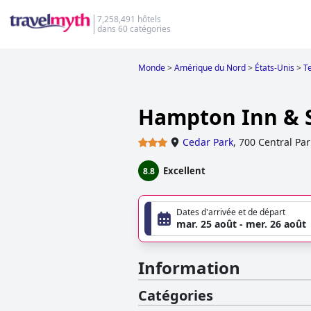
7,258,491 hôtels
dans 60 catégories
Monde
>
Amérique du Nord
>
États-Unis
>
T
Hampton Inn & S
Cedar Park
,
700 Central Par
Excellent
8.8
Dates d'arrivée et de départ
mar. 25 août - mer. 26 août
Information
Catégories