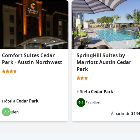
Comfort Suites Cedar
SpringHill Suites by
Park - Austin Northwest
Marriott Austin Cedar
Park
Hôtel
à
Cedar Park
Hôtel
à
Cedar Park
Excellent
9.1
Bien
7.7
À partir de
$144