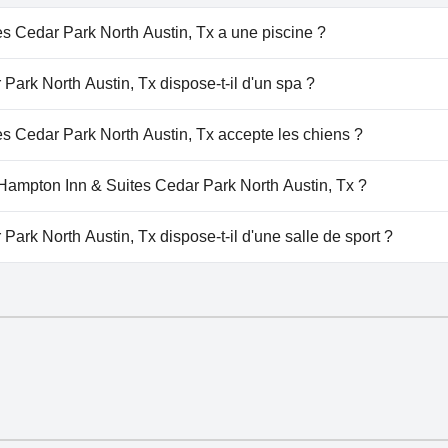
s Cedar Park North Austin, Tx a une piscine ?
ar Park North Austin, Tx dispose de piscine(s) appartenant
ark North Austin, Tx dispose-t-il d'un spa ?
 Extérieure.Pour plus d'informations, lisez les réponses au
pton Inn & Suites Cedar Park North Austin, Tx.
s Cedar Park North Austin, Tx accepte les chiens ?
ar Park North Austin, Tx n'accepte pas les chiens.
 Hampton Inn & Suites Cedar Park North Austin, Tx ?
 Hampton Inn & Suites Cedar Park North Austin, Tx.
ark North Austin, Tx dispose-t-il d'une salle de sport ?
ar Park North Austin, Tx dispose d'une salle de sport.