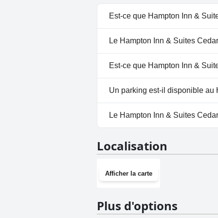
Est-ce que Hampton Inn & Suite
Oui, Hampton Inn & Suites Ced
Le Hampton Inn & Suites Cedar P
catégories suivantes : Piscine
Non, il n'y a pas de spa à Ham
Est-ce que Hampton Inn & Suite
Non, Hampton Inn & Suites Ced
Un parking est-il disponible au
Non, il n'y a pas de parking à
Le Hampton Inn & Suites Cedar P
Oui, Hampton Inn & Suites Ced
Localisation
Afficher la carte
Plus d'options