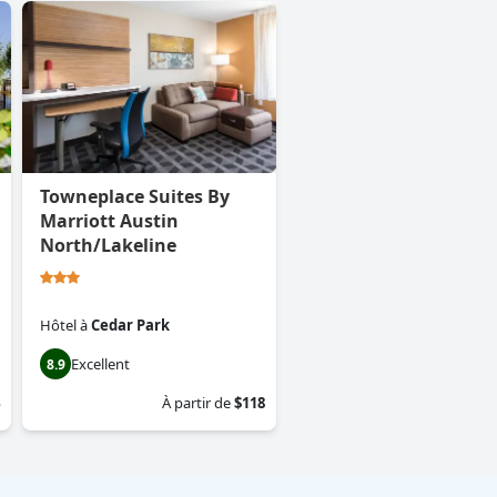
Towneplace Suites By
Marriott Austin
North/Lakeline
Hôtel
à
Cedar Park
Excellent
8.9
À partir de
$118