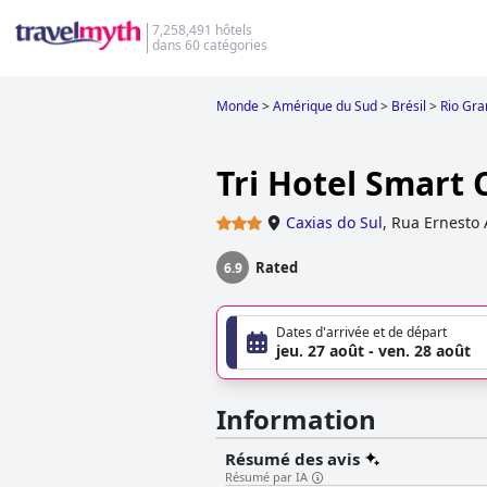
7,258,491 hôtels
dans 60 catégories
Monde
>
Amérique du Sud
>
Brésil
>
Rio Gra
Tri Hotel Smart 
Caxias do Sul
,
Rua Ernesto 
Rated
6.9
Dates d'arrivée et de départ
jeu. 27 août - ven. 28 août
Information
Résumé des avis
Résumé par IA