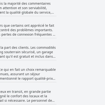
ais la majorité des commentaires
 et des conditions de moisissure.
n attention et son serviabilité,
nt encore nui à l'expérience de
ntretien.
ent la qualité globale du service,
tre un défi récurrent à l'hôtel.
vent le comportement exceptionnel,
quelques
rs que certains ont apprécié le fait
 du personnel grincheux ou
rencontré des problèmes importants.
 spécifiques. Malgré ces remarques
s pertes de connexion fréquentes et
particulièrement poignant dans les
e ont trouvé le service inadéquat,
rivilégient un service attentif et
cres. Dans l'ensemble, bien que le
 la part des clients. Les commodités
s substantielles.
ng souterrain sécurisé, un garage
nt qu'il est gratuit et inclus dans
ouligné des limitations, telles
 ce qui en fait un choix remarquable
situé de l'autre côté de la rue sans
enues, assurant un séjour
 mentionné le rapport qualité-prix
tion. Quoi qu'il en soit, la
eurs du Tri Hotel Smart Caxias.
énérales d'un établissement trois
ceux en transit, en grande partie
le typique d'un trois étoiles, mais
gné le confort des locaux et la
récient le parking sécurisé et
re. Le personnel de
'un manque d'attention aux détails ;