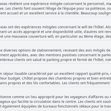
 Caxias révèlent une expérience mitigée concernant le personnel, m
plaintes concernant des serviettes sales, des salles de bains sales
e. Les clients font souvent l'éloge de l'équipe pour sa politesse, so
ue des fuites, des odeurs de moisi et des installations désuètes o
, en particulier en ce qui concerne la cohérence des lits et leur e
lent accueil et un excellent service à la clientèle. Beaucoup soulign
ues positives sur la propreté, la constance de l'entretien semble ê
n formé, organisé et professionnel. Les visiteurs mentionnent sou
es, certains allant jusqu'à qualifier leurs interactions de parfaites. Cependant, 
axias ont des expériences mitigées concernant le wifi de l'hôtel. Alo
 incohérences. Une minorité de clients ont rencontré des membres
ffrant un accès approprié et une disponibilité utile, d'autres ont 
culièrement les problèmes avec la réception et certains employés
né une mauvaise couverture wifi, en particulier au 8ème étage, de
me récurrent est celui de la satisfaction et de l'excellent service, 
ureusement, ceux qui avaient besoin d'une connexion internet fiabl
le et coopératif, ce qui en fait un choix approprié pour ceux qui p
 vers des signaux faibles et des performances constamment médio
se diverses options de stationnement, recevant des avis mitigés de
ns, de nombreux clients ont estimé qu'il nécessitait des amélioration
ment appréciées, avec des mentions positives concernant le parki
ombreux clients ont salué le parking propre et fermé de l'hôtel, nota
g et sa proximité avec l'entrée principale de l'hôtel
me étant pratiques. Malgré ces points positifs, certains avis ont s
un séjour louable caractérisé par un excellent rapport qualité-prix,
 de sécurité la nuit. Il existe également des cas où le parking est 
 leur budget. L'hôtel propose des chambres propres et bien entret
ents. Bien que la structure de stationnement soit un avantage notable,
bains propres et des lits confortables. Les clients ont fréquemment
pations en matière de sécurité suggèrent qu'il y a place à l'améliora
'hôtel et l'hébergement économique. Bien que certains clients aient noté que les
risé et gratuit reste un avantage important pour de nombreux visit
 désuètes, l'hôtel parvient tout de même à répondre aux attentes g
sitionne comme un lieu approprié pour les voyageurs d'affaires ou 
voyages d'affaires. Le service à l'hôtel reflète une expérience matina
ux qui facilite la circulation dans le centre. Les clients ont souli
e pour son approche humanisée et amicale. De plus, les clients app
lement équipées de bureaux fonctionnels idéaux pour le travail si nécessai
algré ses points à améliorer, la valeur globale de l'hôtel et son
llesse et son excellent service, bien qu'il y ait quelques mentions d