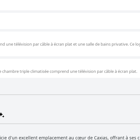
es chambres sont soulignés. Malgré cela, le rapport coût-bénéfice
 dans les zones de stationnement. Néanmoins, des défis importants
 difficulté avec les bagages lourds en raison des escaliers à l'entré
En résumé, le Tri Hotel Smart Caxias offre un bon mélange
ort qualité-prix. Bien qu'il y ait des domaines qui nécessitent des
ormances du WiFi, son attrait global, en particulier pour les voyage
 une télévision par câble à écran plat et une salle de bains privative. Ce 
, reste fort.
te chambre triple climatisée comprend une télévision par câble à écran plat.
éficie d'un excellent emplacement au cœur de Caxias, offrant à ses 