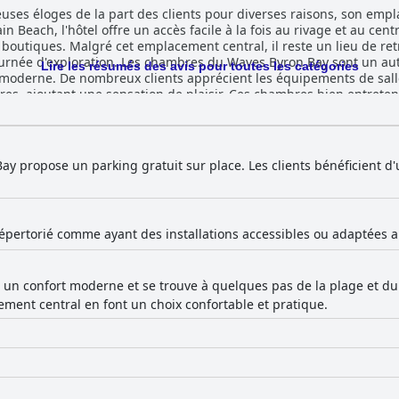
ses éloges de la part des clients pour diverses raisons, son empl
n Beach, l'hôtel offre un accès facile à la fois au rivage et au cent
 boutiques. Malgré cet emplacement central, il reste un lieu de ret
 Bay sont un autre point fort, louées pour leur
Lire les résumés des avis pour toutes les catégories
r moderne. De nombreux clients apprécient les équipements de sa
ires, ajoutant une sensation de plaisir. Ces chambres bien entreten
, garantissent un séjour relaxant et agréable. De plus, le parking s
nte de Byron Bay, ce qui permet aux clients d'explorer facilement à pied. Le
our sa gentillesse et son serviabilité, notant comment ces intera
stingue par sa gentillesse et son attention, amplifiant encore l'atm
y propose un parking gratuit sur place. Les clients bénéficient d
muffins fraîchement cuits, de fruits et de café, reçoit également 
s attentions particulières telles que la fourniture de serviettes de
plage pour les enfants reflètent l'engagement de l'hôtel envers la v
r, apprécient les équipements et les activités pour enfants, ainsi 
 répertorié comme ayant des installations accessibles ou adaptées
les d'imperfections mineures, l'état impeccable et l'entretien des 
rain sécurisé et gratuit que les
e un confort moderne et se trouve à quelques pas de la plage et du
oblèmes mineurs d'espace et de maniabilité. En résumé, Waves Byron Bay excelle avec
ergement de haute qualité et son service exceptionnel, ce qui en f
ment central en font un choix confortable et pratique.
 retraite confortable et bien situé à Byron Bay. Bien que le confort 
nt positive.