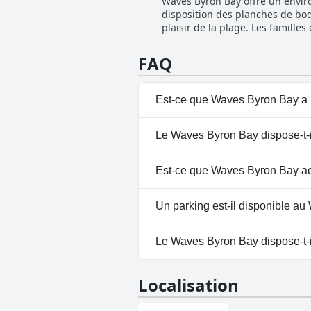
Waves Byron Bay offre un enviro
dédiée dans une ville où le sta
disposition des planches de bod
d'un parking sécurisé, gratuit e
plaisir de la plage. Les famille
personnes. Les clients ont été pa
été bien accueillis par les pare
FAQ
traitant les familles avec un s
recherche d'un séjour agréable
Est-ce que Waves Byron Bay a 
Non, Waves Byron Bay n'a pas 
Le Waves Byron Bay dispose-t-i
Non, il n'y a pas de spa à Wav
Est-ce que Waves Byron Bay ac
Non, Waves Byron Bay n'accept
Un parking est-il disponible a
Oui, un parking est disponibl
Le Waves Byron Bay dispose-t-il
Non, Waves Byron Bay n'a pas 
Localisation