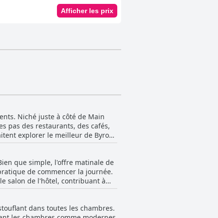
Afficher les prix
nts. Niché juste à côté de Main
ues pas des restaurants, des cafés,
itent explorer le meilleur de Byron
entral, offrant une retraite
ien que simple, l'offre matinale de
ne s'arrête pas aux portes des
 pratique de commencer la journée.
rtier animé. Le personnel amical et
e salon de l'hôtel, contribuant à
 de l'équipe. Des touches
tre un point fort, souvent
s de plage, ajoutent une valeur et
ant du jus de fruits et des bananes,
tribuent à l'expérience globale
stouflant dans toutes les chambres.
également souligné, ce qui en fait
rivant les chambres comme modernes
 à proximité. Dans l'ensemble,