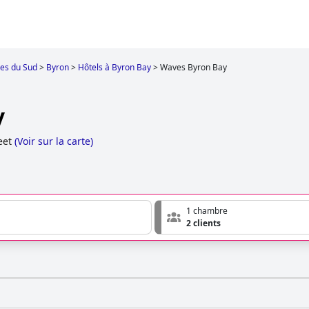
les du Sud
>
Byron
>
Hôtels à Byron Bay
>
Waves Byron Bay
y
eet
(
Voir sur la carte
)
1 chambre
2 clients