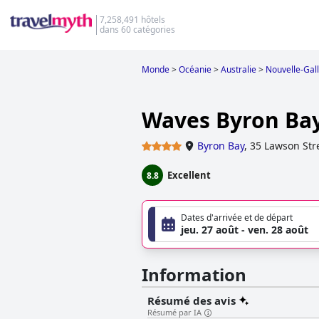
7,258,491 hôtels
dans 60 catégories
Monde
>
Océanie
>
Australie
>
Nouvelle-Gal
Waves Byron Ba
Byron Bay
,
35 Lawson Str
Excellent
8.8
Dates d'arrivée et de départ
jeu. 27 août - ven. 28 août
Information
Résumé des avis
Résumé par IA