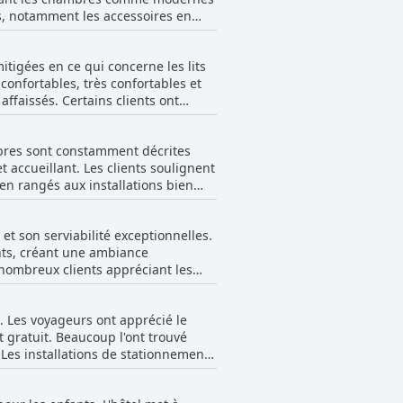
ère locale tout en profitant d'un
s, notamment les accessoires en
me au séjour.
ous âges. Les chambres
ce quotidien était un avantage. Les
igées en ce qui concerne les lits
t trouvé les lits très confortables
confortables, très confortables et
ffaissés. Certains clients ont
ui en fait un endroit idéal pour la
le, les commentaires indiquent que
ix, la majorité a apprécié l'espace,
tandis que d'autres peuvent avoir
 une retraite agréable et bien
mbres sont constamment décrites
n.
accueillant. Les clients soulignent
en rangés aux installations bien
mité de nombreux restaurants et
t son serviabilité exceptionnelles.
nts, créant une ambiance
étails moins parfaits, tels que des
e nombreux clients appréciant les
accommodant compensent souvent ces
lement situé.
général qui ressort des critiques
. Les voyageurs ont apprécié le
 positives des clients, rendant
it gratuit. Beaucoup l'ont trouvé
 Les installations de stationnement
llité d'esprit des clients. Malgré
tage d'avoir une place de parking