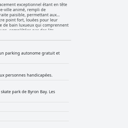
acement exceptionnel étant en tête
re-ville animé, rempli de
raite paisible, permettant aux
lle de bain luxueux qui comprennent
ues, complétées par des lits
ur place est un atout très apprécié,
s clients ont
ctions améliorent leur expérience
osphère accueillante de l'hôtel. Le
'un parking autonome gratuit et
des notes élevées pour sa commodité
aleur ajoutée et le confort des
que la nature accommodante du
 aux personnes handicapées.
chambres et des installations
 skate park de Byron Bay. Les
ait un choix privilégié pour les
des lits puisse varier, l'expérience