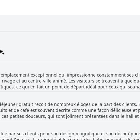
 emplacement exceptionnel qui impressionne constamment ses clie
au rivage et au centre-ville animé. Les visiteurs se trouvent à quelq
tiques, ce qui en fait un point de départ idéal pour ceux qui souha
u pour se trouver dans un quartier calme malgré son emplacement c
oulignant le confort et
éjeuner gratuit reçoit de nombreux éloges de la part des clients. B
ent les salles de bains avec douches et baignoires. La commodité 
ruits et de café est souvent décrite comme une façon délicieuse et
arking sur place, ce qui est un avantage considérable dans ce qua
es petites douceurs, qui sont joliment présentées dans le hall et l
nce, plusieurs critiques soulignant la nature accueillante et arrangeante
lissement. Les muffins frais et délicieux, en particulier, semblent ê
es que des muffins gratuits pour le petit-déjeuner et des serviette
e plaisir. De plus, les options de petit-déjeuner légères, compren
jour. La belle décoration et les installations bien entretenues con
alué par ses clients pour son design magnifique et son décor épou
ntion agréable. L'emplacement du petit-déjeuner dans le hall est 
amment l'espace, la propreté et le confort des hébergements, déc
e pour les clients désireux d'explorer les restaurants et les plages