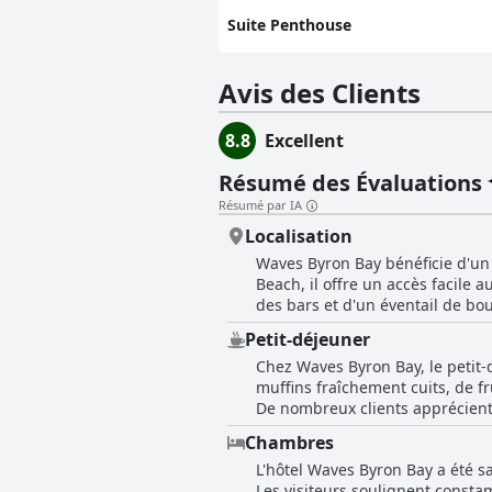
Suite Penthouse
Avis des Clients
8.8
Excellent
Résumé des Évaluations
Résumé par IA
Localisation
Waves Byron Bay bénéficie d'un
Beach, il offre un accès facile 
des bars et d'un éventail de bou
Bay. L'hôtel est également conn
Petit-déjeuner
paisible après une journée d'activités. Les clients apprécient les chambres spacieuses et propres, beaucoup s
Chez Waves Byron Bay, le petit-d
les commodités offertes, notamm
muffins fraîchement cuits, de f
chambres ; l'hôtel propose un p
De nombreux clients apprécient c
serviable améliore encore l'expérie
l'ambiance accueillante de l'étab
réfléchies supplémentaires, tell
Chambres
mentionnés avec une sensation d
un confort supplémentaires au sé
L'hôtel Waves Byron Bay a été s
sont considérées comme une atte
positive. En résumé, Waves Byron Bay trouve un équilibre parfait entre un emplacement de choix et un hébergement de haute
Les visiteurs soulignent const
une expérience facile et agréabl