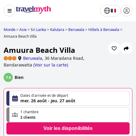
Monde
>
Asie
>
Sri Lanka
>
Kalutara
>
Beruwala
>
Hôtels à Beruwala
>
Amuura Beach Villa
Amuura Beach Villa
Beruwala
,
36 Maradana Road,
Bandarawatta
(
Voir sur la carte
)
Bien
7.9
Dates d'arrivée et de départ
mer. 26 août - jeu. 27 août
1 chambre
2 clients
Voir les disponibilités