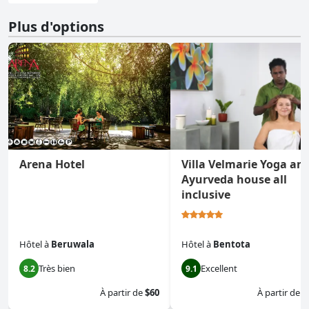
Plus d'options
Arena Hotel
Villa Velmarie Yoga an
Ayurveda house all
inclusive
Hôtel
à
Beruwala
Hôtel
à
Bentota
Très bien
Excellent
8.2
9.1
À partir de
$60
À partir de
$