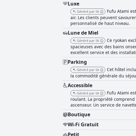
Luxe
Fufu Atami es
Généré par IA
air. Les clients peuvent savoure
personnalisé de haut niveau.
Lune de Miel
Ce ryokan excl
Généré par IA
spacieuses avec des bains onsen
excellent service et des installa
Parking
Cet hôtel incl
Généré par IA
la commodité générale du séjou
Accessible
Fufu Atami est
Généré par IA
roulant. La propriété comprend d
ascenseur. Un service de navett
Boutique
Wi-Fi Gratuit
Petit