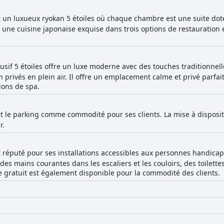
t un luxueux ryokan 5 étoiles où chaque chambre est une suite dot
r une cuisine japonaise exquise dans trois options de restauration e
usif 5 étoiles offre un luxe moderne avec des touches traditionne
 privés en plein air. Il offre un emplacement calme et privé parfai
tions de spa.
ut le parking comme commodité pour ses clients. La mise à disposit
r.
 réputé pour ses installations accessibles aux personnes handicapé
es mains courantes dans les escaliers et les couloirs, des toilette
e gratuit est également disponible pour la commodité des clients.