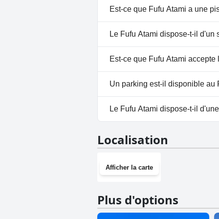
Est-ce que Fufu Atami a une pi
Non, Fufu Atami n'a pas de pis
Le Fufu Atami dispose-t-il d'un 
Non, il n'y a pas de spa à Fufu
Est-ce que Fufu Atami accepte 
Non, Fufu Atami n'accepte pas 
Un parking est-il disponible au
Oui, un parking est disponible
Le Fufu Atami dispose-t-il d'une
Non, Fufu Atami n'a pas de sal
Localisation
Afficher la carte
Plus d'options