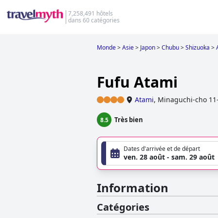
7,258,491 hôtels
dans 60 catégories
Monde
>
Asie
>
Japon
>
Chubu
>
Shizuoka
>
Fufu Atami
Atami
,
Minaguchi-cho 11
Très bien
8.5
Dates d'arrivée et de départ
ven. 28 août - sam. 29 août
Information
Catégories