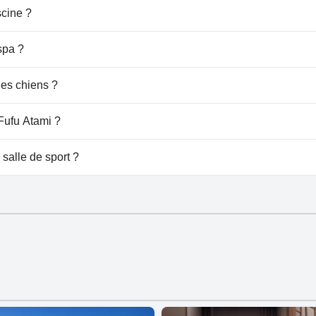
scine ?
cine.
spa ?
 Atami.
les chiens ?
les chiens.
 Fufu Atami ?
 à Fufu Atami.
 salle de sport ?
le de sport.