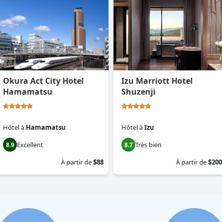
Okura Act City Hotel
Izu Marriott Hotel
Hamamatsu
Shuzenji
Hôtel
à
Hamamatsu
Hôtel
à
Izu
Excellent
Très bien
8.9
8.7
À partir de
$88
À partir de
$200