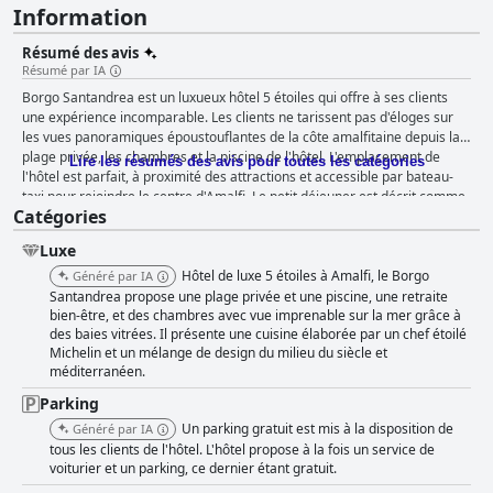
Information
Résumé des avis
Résumé par IA
Borgo Santandrea est un luxueux hôtel 5 étoiles qui offre à ses clients
une expérience incomparable. Les clients ne tarissent pas d'éloges sur
les vues panoramiques époustouflantes de la côte amalfitaine depuis la
plage privée, les chambres et la piscine de l'hôtel. L'emplacement de
Lire les résumés des avis pour toutes les catégories
l'hôtel est parfait, à proximité des attractions et accessible par bateau-
taxi pour rejoindre le centre d'Amalfi. Le petit déjeuner est décrit comme
Catégories
fantastique, avec une bonne variété d'options et des produits de haute
qualité, tandis que les deux restaurants proposent des plats créatifs et
Luxe
savoureux. Le personnel de l'hôtel est exceptionnel, offrant un service
attentif et aimable qui s'étend à tous les clients. L'hôtel respire l'élégance
Hôtel de luxe 5 étoiles à Amalfi, le Borgo
Généré par IA
avec des détails bien pensés, une végétation luxuriante et une propreté
Santandrea propose une plage privée et une piscine, une retraite
irréprochable. La plage privée et la piscine sont parfaites pour se
bien-être, et des chambres avec vue imprenable sur la mer grâce à
des baies vitrées. Il présente une cuisine élaborée par un chef étoilé
détendre, avec des eaux cristallines et de nombreuses possibilités de
Michelin et un mélange de design du milieu du siècle et
plongée avec masque et tuba. Le Borgo Santandrea incarne le luxe et
méditerranéen.
répond aux exigences de chaque client pour créer une ambiance qui
dépasse les attentes. C'est un paradis absolu sur la mer auquel il est
Parking
difficile de résister, ce qui en fait une destination parfaite pour les
Un parking gratuit est mis à la disposition de
Généré par IA
voyageurs à la recherche d'un séjour inoubliable.
tous les clients de l'hôtel. L'hôtel propose à la fois un service de
voiturier et un parking, ce dernier étant gratuit.