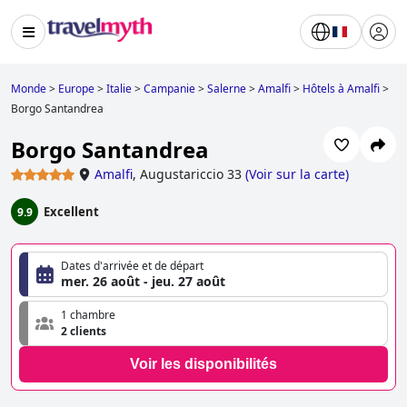
Monde
>
Europe
>
Italie
>
Campanie
>
Salerne
>
Amalfi
>
Hôtels à Amalfi
>
Borgo Santandrea
Borgo Santandrea
Amalfi
,
Augustariccio 33
(
Voir sur la carte
)
Excellent
9.9
Dates d'arrivée et de départ
mer. 26 août - jeu. 27 août
1 chambre
2 clients
Voir les disponibilités