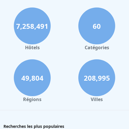
7,258,491
60
Hôtels
Catégories
49,804
208,995
Régions
Villes
Recherches les plus populaires