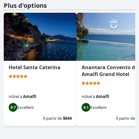
Plus d'options
Hotel Santa Caterina
Anantara Convento di
Amalfi Grand Hotel
Hôtel
à
Amalfi
Hôtel
à
Amalfi
Excellent
Excellent
9.7
9.1
À partir de
$644
À partir de
$