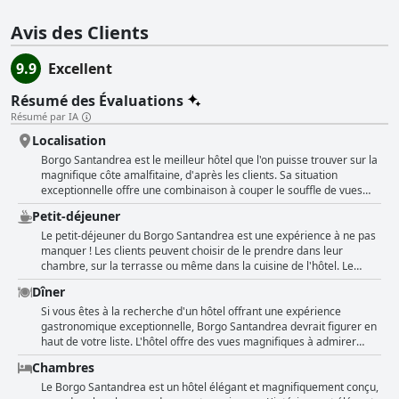
Avis des Clients
9.9
Excellent
Résumé des Évaluations
Résumé par IA
Localisation
Borgo Santandrea est le meilleur hôtel que l'on puisse trouver sur la
magnifique côte amalfitaine, d'après les clients. Sa situation
exceptionnelle offre une combinaison à couper le souffle de vues
panoramiques et d'une plage privée qui permet d'admirer le lever
Petit-déjeuner
du soleil depuis le balcon. De plus, l'emplacement de l'hôtel est
parfait car il est proche de toutes les attractions et les clients
Le petit-déjeuner du Borgo Santandrea est une expérience à ne pas
peuvent prendre un bateau-taxi pour rejoindre le centre d'Amalfi. La
manquer ! Les clients peuvent choisir de le prendre dans leur
situation idyllique de cet hôtel en fait un paradis absolu sur la mer
chambre, sur la terrasse ou même dans la cuisine de l'hôtel. Le
auquel il est difficile de résister. Les services exceptionnels fournis
petit-déjeuner est décrit comme "fantastique", "spectaculaire" et
Dîner
par cet hôtel, ainsi que les vues merveilleuses sur le bord de mer, en
"époustouflant". Les clients ont adoré la "bonne variété d'options" et
font une destination parfaite pour les voyageurs.
les produits de haute qualité servis au buffet complet. Nombre
Si vous êtes à la recherche d'un hôtel offrant une expérience
d'entre eux ont même déclaré qu'il s'agissait du "meilleur petit-
gastronomique exceptionnelle, Borgo Santandrea devrait figurer en
déjeuner jamais pris". Même les clients non anglophones ont eu des
haut de votre liste. L'hôtel offre des vues magnifiques à admirer
commentaires élogieux sur le petit-déjeuner, avec des expressions
pendant le dîner et les clients ne tarissent pas d'éloges sur les
Chambres
telles que "très bon petit-déjeuner" et "Buffet du petit-déjeuner sans
excellents restaurants de la propriété. Commencez la soirée par une
comparaison". En somme, un début de journée délicieux et parfait !
tournée de cocktails avant de vous laisser tenter par la perfection
Le Borgo Santandrea est un hôtel élégant et magnifiquement conçu,