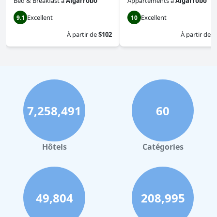
Bed & Breakfast
à
Algarrobo
Appartements
à
Algarrobo
Excellent
Excellent
9.1
10
À partir de
$102
À partir de
$
7,258,491
60
Hôtels
Catégories
49,804
208,995