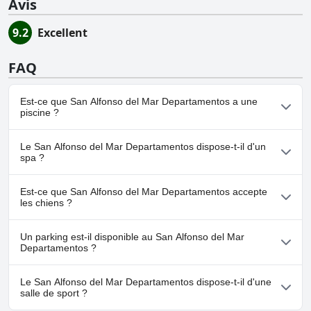
Avis
9.2
Excellent
FAQ
Est-ce que San Alfonso del Mar Departamentos a une
piscine ?
Oui, San Alfonso del Mar Departamentos dispose de piscine(s)
Le San Alfonso del Mar Departamentos dispose-t-il d'un
appartenant à une ou plusieurs des catégories suivantes : Piscine
spa ?
Extérieure.
Non, il n'y a pas de spa à San Alfonso del Mar Departamentos.
Est-ce que San Alfonso del Mar Departamentos accepte
les chiens ?
Non, San Alfonso del Mar Departamentos n'accepte pas les
Un parking est-il disponible au San Alfonso del Mar
chiens.
Departamentos ?
Oui, un parking est disponible à San Alfonso del Mar
Le San Alfonso del Mar Departamentos dispose-t-il d'une
Departamentos.
salle de sport ?