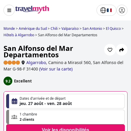
Monde
>
Amérique du Sud
>
Chili
>
Valparaíso
>
San Antonio
>
El Quisco
>
Hôtels à Algarrobo
>
San Alfonso del Mar Departamentos
San Alfonso del Mar
Departamentos
Algarrobo
,
Camino a Mirasol 560, San Alfonso del
Mar G-98-F 31400
(
Voir sur la carte
)
Excellent
9.2
Dates d'arrivée et de départ
jeu. 27 août - ven. 28 août
1 chambre
2 clients
Voir les disponibilités