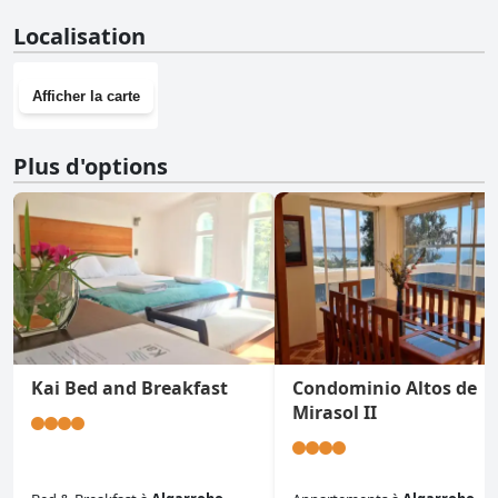
Non, San Alfonso del Mar Departamentos n'a pas de salle de
Localisation
sport.
Afficher la carte
Plus d'options
Kai Bed and Breakfast
Condominio Altos de
Mirasol II