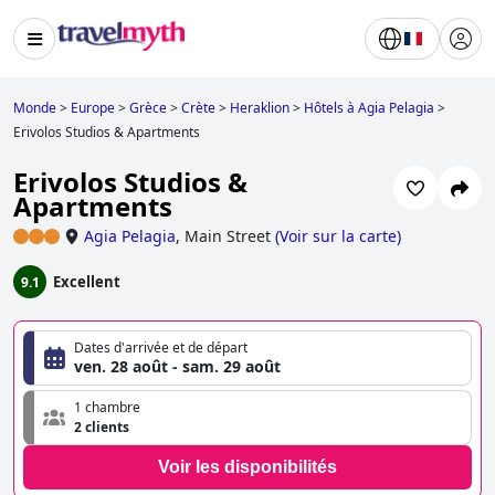
Monde
>
Europe
>
Grèce
>
Crète
>
Heraklion
>
Hôtels à Agia Pelagia
>
Erivolos Studios & Apartments
Erivolos Studios &
Apartments
Agia Pelagia
,
Main Street
(
Voir sur la carte
)
Excellent
9.1
Dates d'arrivée et de départ
ven. 28 août - sam. 29 août
1 chambre
2 clients
Voir les disponibilités