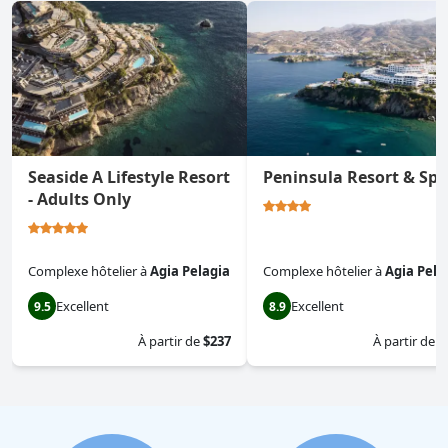
Seaside A Lifestyle Resort
Peninsula Resort & Spa
- Adults Only
Complexe hôtelier
à
Agia Pelagia
Complexe hôtelier
à
Agia Pela
Excellent
Excellent
9.5
8.9
À partir de
$237
À partir de
$