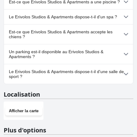
Est-ce que Erivolos Studios & Apartments a une piscine ?
Oui, Erivolos Studios & Apartments dispose de piscine(s)
Le Erivolos Studios & Apartments dispose-t-il d'un spa ?
appartenant à une ou plusieurs des catégories suivantes : Piscine
Vue Panoramique, Piscine Extérieure.
Non, il n'y a pas de spa à Erivolos Studios & Apartments.
Est-ce que Erivolos Studios & Apartments accepte les
chiens ?
Non, Erivolos Studios & Apartments n'accepte pas les chiens.
Un parking est-il disponible au Erivolos Studios &
Apartments ?
Oui, un parking est disponible à Erivolos Studios & Apartments.
Le Erivolos Studios & Apartments dispose-t-il d'une salle de
sport ?
Non, Erivolos Studios & Apartments n'a pas de salle de sport.
Localisation
Afficher la carte
Plus d'options