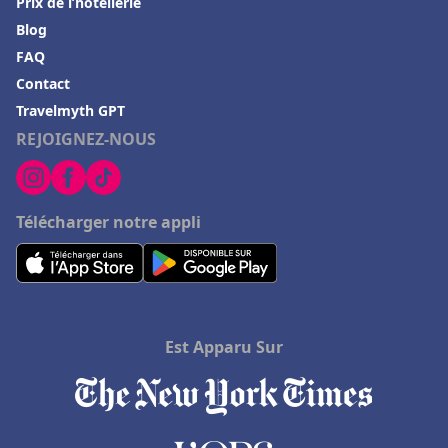
Prix de l’hôtellerie
Hôtels en Croatie
Blog
Hôtels au Pays basque
FAQ
Contact
Hôtels à Romorantin Lanthenay
Travelmyth GPT
Hôtels à Pontaillac
REJOIGNEZ-NOUS
Hôtels à Sommieres
Hôtels à Versailles
Télécharger notre appli
Hôtels à Eaubonne
Hôtels à Sanary-sur-Mer
Hôtels à Saint-Jean-Pied-de-Port
Hôtels dans les Landes
Est Apparu Sur
Hôtels à Villeneuve-sur-Lot
Hôtels à Vérone
Hôtels à Porspoder