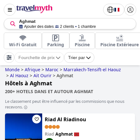
Aghmat
Ajouter des dates
2 clients
1 chambre
Wi-Fi Gratuit
Parking
Piscine
Piscine Extérieure
Fourchette de prix
Trier par
Monde
>
Afrique
>
Maroc
>
Marrakech-Tensift-el Haouz
>
Al Haouz
>
Aït Ourir
>
Aghmat
Hôtels à Aghmat
200+ HOTELS DANS ET AUTOUR AGHMAT
Le classement peut être influencé par les commissions que nous
recevons.
Riad Al Riadinou
Riad
Aghmat