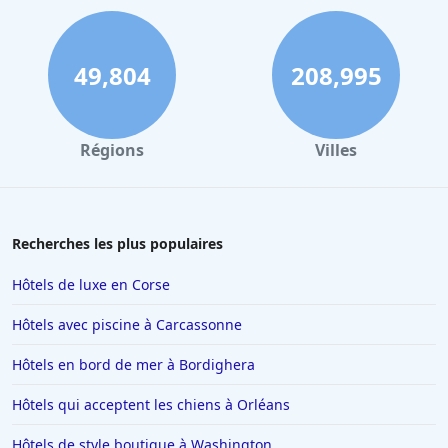
Hôtels à Palerme
Hôtels à Dinard
49,804
208,995
Hôtels à Biarritz
Hôtels à Verbier
Régions
Villes
Hôtels à Avignon
Hôtels à Dubaï
Hôtels en Savoie
Recherches les plus populaires
Hôtels à Manhattan
Hôtels de luxe en Corse
Hôtels à Marbella
Hôtels avec piscine à Carcassonne
Hôtels à Noisy-le-Sec
Hôtels en bord de mer à Bordighera
Hôtels à Saint-Martin-de-Belleville
Hôtels qui acceptent les chiens à Orléans
Hôtels à Chamonix-Mont-Blanc
Hôtels à Los Angeles
Hôtels de style boutique à Washington