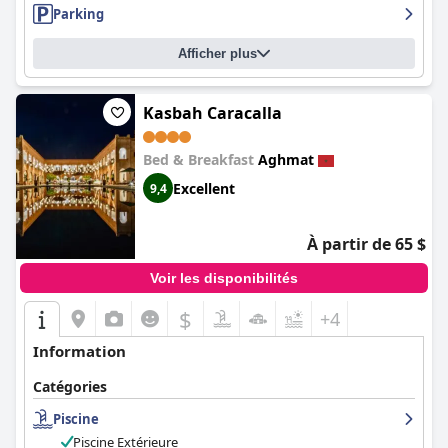
Parking
Afficher plus
Kasbah Caracalla
Bed & Breakfast
Aghmat
Excellent
9,4
À partir de 65 $
Voir les disponibilités
$
+4
Information
Catégories
Piscine
Piscine Extérieure