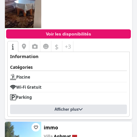
0.0
Voir les disponibilités
$
+3
Information
Catégories
Piscine
Wi-Fi Gratuit
Parking
Afficher plus
immo
Villa
Aghmat