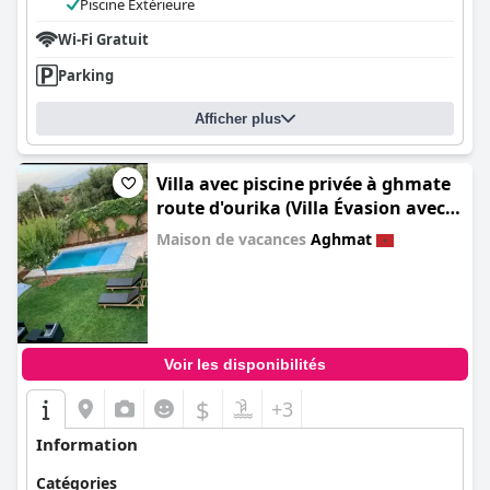
Piscine Extérieure
Wi-Fi Gratuit
Parking
Afficher plus
Villa avec piscine privée à ghmate
route d'ourika (Villa Évasion avec
piscine sans vis-à-vis à 35 min de
Maison de vacances
Aghmat
Marrakech)
0.0
Voir les disponibilités
$
+3
Information
Catégories