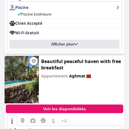
Piscine
Piscine Extérieure
Chien Accepté
Wi-Fi Gratuit
Afficher plus
Beautiful peaceful haven with free
breakfast
Appartement
Aghmat
0.0
Voir les disponibilités
$
+4