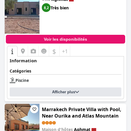
Très bien
8,2
Voir les disponibilités
$
+1
Information
Catégories
Piscine
Afficher plus
Marrakech Private Villa with Pool,
Near Ourika and Atlas Mountain
Maison d'hôtes
Aghmat