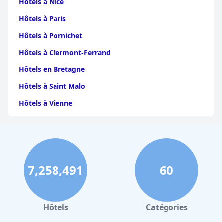
Hôtels à Nice
Hôtels à Paris
Hôtels à Pornichet
Hôtels à Clermont-Ferrand
Hôtels en Bretagne
Hôtels à Saint Malo
Hôtels à Vienne
Hôtels à Dijon
Hôtels à Perpignan
Hôtels au Grand-Bornand
7,258,491
60
Hôtels à Strasbourg
Hôtels à Valence
Hôtels à Gerardmer
Hôtels
Catégories
Hôtels à Pau