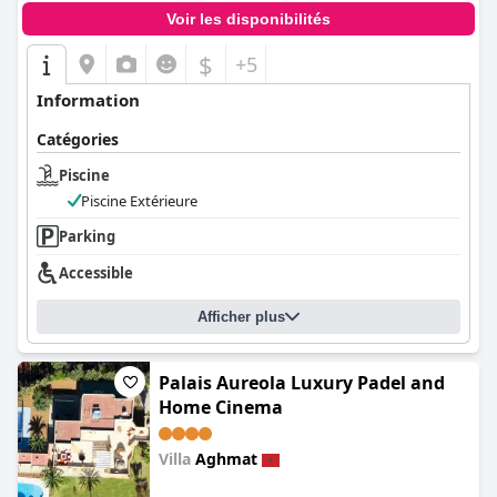
Voir les disponibilités
$
+5
Information
Catégories
Piscine
Piscine Extérieure
Parking
Accessible
Afficher plus
Palais Aureola Luxury Padel and
Home Cinema
Villa
Aghmat
0.0