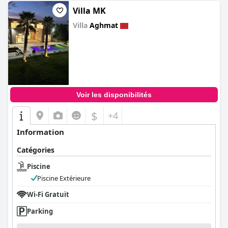
Villa MK
Villa
Aghmat
0.0
Voir les disponibilités
$
+4
Information
Catégories
Piscine
Piscine Extérieure
Wi-Fi Gratuit
Parking