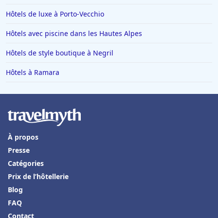
Djibouti
|
Hôtels avec courts de tennis en
Hôtels de luxe à Porto-Vecchio
Guinée
|
Hôtels avec courts de tennis au Liberia
|
Hôtels
avec courts de tennis au Tchad
|
Hôtels avec courts de
tennis en Guinée-Bissau
|
Hôtels avec courts de tennis au
Hôtels avec piscine dans les Hautes Alpes
Sud-Soudan
Hôtels de style boutique à Negril
Hôtels à Ramara
À propos
Presse
Catégories
Prix de l’hôtellerie
Blog
FAQ
Contact