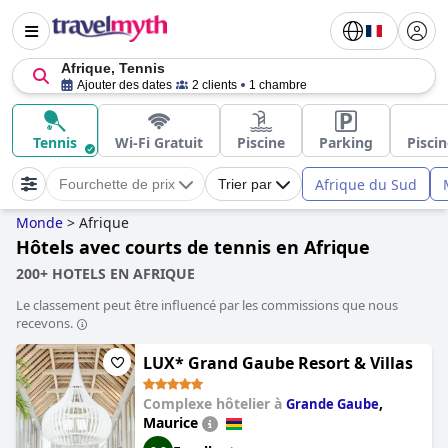
Afrique, Tennis
Ajouter des dates
2 clients
1 chambre
Tennis
Wi-Fi Gratuit
Piscine
Parking
Piscin
Afrique du Sud
Fourchette de prix
Trier par
Monde
>
Afrique
Hôtels avec courts de tennis en Afrique
200+ HOTELS EN AFRIQUE
Le classement peut être influencé par les commissions que nous
recevons.
LUX* Grand Gaube Resort & Villas
Complexe hôtelier à
,
Grande Gaube
Maurice