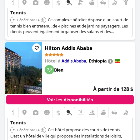
$
Tennis
Ce complexe hôtelier dispose d'un court de
Généré par IA
tennis bien entretenu, de 4 piscines et de jardins paysagers. Les
clients peuvent également organiser des safaris et des
observations de gibier, ce qui en fait une expérience complète
pour les amateurs de sport et les amoureux de la nature.
Hilton Addis Ababa
Hôtel à
,
Ethiopia
Addis Abeba
Bien
7,2
À partir de 128 $
Voir les disponibilités
$
Tennis
Cet hôtel propose des courts de tennis.
Généré par IA
C'est un hôtel de ville qui propose des installations de loisirs,