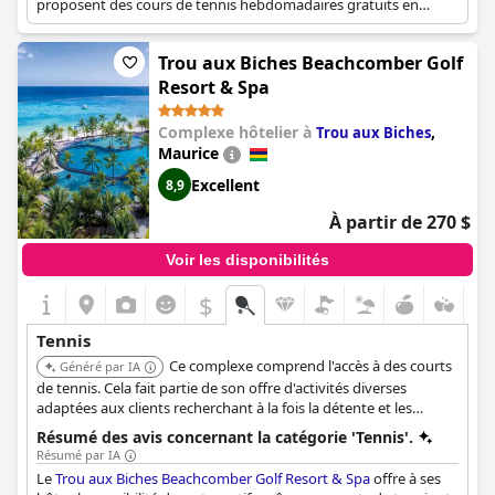
proposent des cours de tennis hebdomadaires gratuits en
groupe et ont un professionnel disponible pour des cours
privés.
Trou aux Biches Beachcomber Golf
Resort & Spa
Complexe hôtelier à
,
Trou aux Biches
Maurice
Excellent
8,9
À partir de 270 $
Voir les disponibilités
$
Tennis
Ce complexe comprend l'accès à des courts
Généré par IA
de tennis. Cela fait partie de son offre d'activités diverses
adaptées aux clients recherchant à la fois la détente et les
activités sportives.
Résumé des avis concernant la catégorie 'Tennis'.
Résumé par IA
Le
Trou aux Biches Beachcomber Golf Resort & Spa
offre à ses