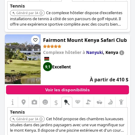
Tennis
Ce complexe hôtelier dispose d'excellentes
Généré par IA
installations de tennis à côté de son parcours de golf réputé. Il
offre une expérience sportive complète avec des courts bien
entretenus pour les clients souhaitant combiner détente et
activités sportives.
Fairmont Mount Kenya Safari Club
Complexe hôtelier à
,
Kenya
Nanyuki
Excellent
9,1
À partir de 410 $
Voir les disponibilités
$
Tennis
Cet hôtel propose des chambres luxueuses
Généré par IA
situées dans des jardins paysagers avec une vue magnifique sur
le mont Kenya. Il dispose d'une piscine extérieure et d'un court