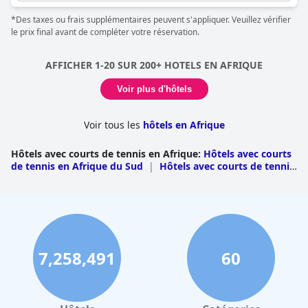
de tennis.
*Des taxes ou frais supplémentaires peuvent s'appliquer. Veuillez vérifier
le prix final avant de compléter votre réservation.
AFFICHER 1-20 SUR 200+ HOTELS EN AFRIQUE
Voir plus d'hôtels
Voir tous les
hôtels en Afrique
Hôtels avec courts de tennis en Afrique
:
Hôtels avec courts
de tennis en Afrique du Sud
|
Hôtels avec courts de tennis
au Maroc
|
Hôtels avec courts de tennis en
Tunisie
|
Hôtels avec courts de tennis au Nigeria
|
Hôtels
avec courts de tennis au Kenya
|
Hôtels avec courts de
tennis à l'île Maurice
|
Hôtels avec courts de tennis en
Tanzanie
|
Hôtels avec courts de tennis à
Madagascar
|
Hôtels avec courts de tennis en
Ouganda
|
Hôtels avec courts de tennis au Cap-
7,258,491
60
Vert
|
Hôtels avec courts de tennis aux
Seychelles
|
Hôtels avec courts de tennis au
Ghana
|
Hôtels avec courts de tennis en Namibie
|
Hôtels
avec courts de tennis au Zimbabwe
|
Hôtels avec courts