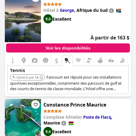
Hôtel à
,
Afrique du Sud
George
Excellent
9,0
À partir de 163 $
Voir les disponibilités
$
Tennis
Fancourt est réputé pour ses installations
Généré par IA
sportives exceptionnelles, notamment des parcours de golf et
des courts de tennis de classe mondiale. L'hôtel offre une
expérience sportive complète avec des courts bien entretenus
et des équipements connexes.
Constance Prince Maurice
Complexe hôtelier
,
Poste de Flacq
Maurice
Excellent
9,4