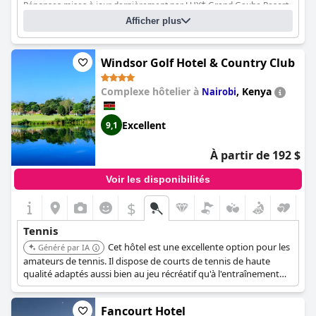
Réponses mises à jour dernièrement par LUX* Grand Gaube Resort
un peu plus d'attention aux détails pour les activités de la lune
& Villas
de miel, mais le court de tennis de l'hôtel n'a pas été mentionné.
Afficher plus
Dans l'ensemble, l'hôtel offre un grand choix d'activités pour
Nombre de courts de tennis
4
que les clients puissent profiter de leur séjour sur l'île.
Nombre de courts de tennis intérieurs/couverts
0
Windsor Golf Hotel & Country Club
Nombre de courts de tennis éclairés
4
Complexe hôtelier à
,
Kenya
Nairobi
Excellent
9,1
À partir de 192 $
Voir les disponibilités
$
Tennis
Cet hôtel est une excellente option pour les
Généré par IA
amateurs de tennis. Il dispose de courts de tennis de haute
qualité adaptés aussi bien au jeu récréatif qu'à l'entraînement
sérieux.
Fancourt Hotel