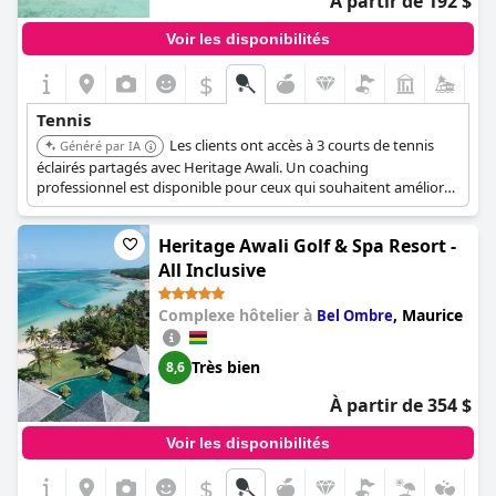
À partir de 192 $
Voir les disponibilités
$
Tennis
Les clients ont accès à 3 courts de tennis
Généré par IA
éclairés partagés avec Heritage Awali. Un coaching
professionnel est disponible pour ceux qui souhaitent améliorer
leur jeu.
Heritage Awali Golf & Spa Resort -
All Inclusive
Complexe hôtelier à
,
Maurice
Bel Ombre
Très bien
8,6
À partir de 354 $
Voir les disponibilités
$