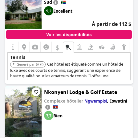
Sud
Excellent
9,2
À partir de 112 $
Voir les disponibilités
$
Tennis
Cet hôtel est étiqueté comme un hôtel de
Généré par IA
luxe avec des courts de tennis, suggérant une expérience de
haute qualité pour les amateurs de tennis. Il offre une
combinaison d'installations de spa et de tennis, proposant un
séjour relaxant et actif.
Nkonyeni Lodge & Golf Estate
Complexe hôtelier
,
Eswatini
Ngwempisi
Bien
7,7