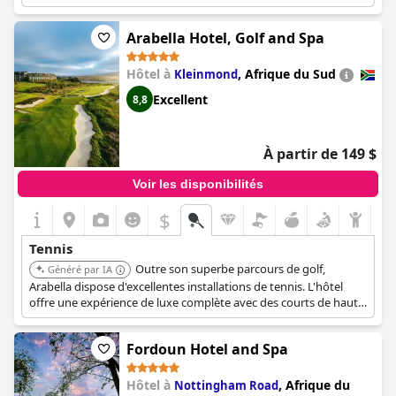
profiter d'une partie. Il est réputé pour son service exceptionnel
et ses hébergements élégants.
Arabella Hotel, Golf and Spa
Hôtel à
,
Afrique du Sud
Kleinmond
Excellent
8,8
À partir de 149 $
Voir les disponibilités
$
Tennis
Outre son superbe parcours de golf,
Généré par IA
Arabella dispose d'excellentes installations de tennis. L'hôtel
offre une expérience de luxe complète avec des courts de haute
qualité et un cadre magnifique, ce qui en fait un lieu idéal pour
les amateurs de tennis.
Fordoun Hotel and Spa
Hôtel à
,
Afrique du
Nottingham Road