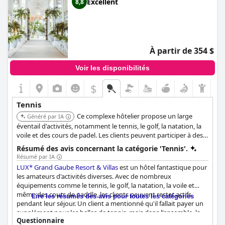
Excellent
8,8
À partir de 354 $
Voir les disponibilités
$
Tennis
Ce complexe hôtelier propose un large
Généré par IA
éventail d'activités, notamment le tennis, le golf, la natation, la
voile et des cours de padel. Les clients peuvent participer à des
tournois et des stages de tennis organisés par le club de tennis
Résumé des avis concernant la catégorie 'Tennis'.
local.
Résumé par IA
LUX* Grand Gaube Resort & Villas
est un hôtel fantastique pour
les amateurs d'activités diverses. Avec de nombreux
équipements comme le tennis, le golf, la natation, la voile et
même des cours de paddle, les clients peuvent rester actifs
Lire les résumés des avis pour toutes les catégories
pendant leur séjour. Un client a mentionné qu'il fallait payer un
supplément pour les balles de tennis, mais dans l'ensemble, la
Questionnaire
variété des activités a été saluée. Un jeune marié aurait souhaité