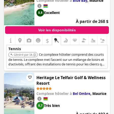
Complexe hôtelier à
,
Maurice
Blue Bay
Excellent
8,8
À partir de 268 $
Voir les disponibilités
$
Tennis
Ce complexe hôtelier comprend des courts
Généré par IA
de tennis. Le complexe met l'accent sur un mélange de loisirs et
d'activités, offrant des installations de tennis pour les clients qui
aiment le sport.
Heritage Le Telfair Golf & Wellness
Resort
Complexe hôtelier à
,
Maurice
Bel Ombre
Très bien
8,7