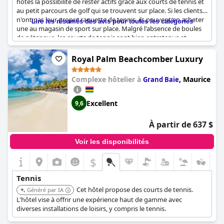
hôtes la possibilité de rester actifs grâce aux courts de tennis et
au petit parcours de golf qui se trouvent sur place. Si les clients
n'ont pas leur propre raquette de tennis, ils peuvent en acheter
Lire les résumés des avis pour toutes les catégories
une au magasin de sport sur place. Malgré l'absence de boules
de pétanque, les courts de tennis sont bien entretenus et
peuvent être utilisés. En outre, l'hôtel propose des activités
gratuites telles que le kayak, le pédalo et le tennis. Dans
Royal Palm Beachcomber Luxury
l'ensemble, le complexe est une excellente option pour les
clients qui souhaitent inclure des activités sportives et
Complexe hôtelier à
,
Maurice
Grand Baie
récréatives dans leurs vacances.
Excellent
9,6
À partir de 637 $
Voir les disponibilités
$
Tennis
Cet hôtel propose des courts de tennis.
Généré par IA
L'hôtel vise à offrir une expérience haut de gamme avec
diverses installations de loisirs, y compris le tennis.