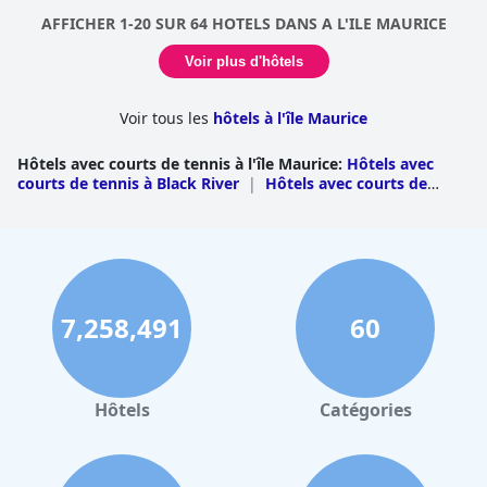
AFFICHER 1-20 SUR 64 HOTELS DANS A L'ILE MAURICE
Voir plus d'hôtels
Voir tous les
hôtels à l'île Maurice
Hôtels avec courts de tennis à l'île Maurice
:
Hôtels avec
courts de tennis à Black River
|
Hôtels avec courts de
tennis à Flacq
|
Hôtels avec courts de tennis à
Pamplemousses
|
Hôtels avec courts de tennis à Riviere
du Rempart
|
Hôtels avec courts de tennis à
Savanne
|
Hôtels avec courts de tennis à Grand
Port
|
Hôtels avec courts de tennis dans Rodriguez
7,258,491
60
Hôtels
Catégories