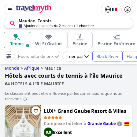
Maurice, Tennis
Ajouter des dates
2 clients
1 chambre
Tennis
Wi-Fi Gratuit
Piscine
Piscine Extérieure
Black River
Flac
Fourchette de prix
Trier par
Monde
>
Afrique
>
Maurice
Hôtels avec courts de tennis à l'île Maurice
64 HOTELS A L'ILE MAURICE
Le classement peut être influencé par les commissions que nous
recevons.
LUX* Grand Gaube Resort & Villas
Complexe hôtelier à
Grande Gaube
Excellent
8,8