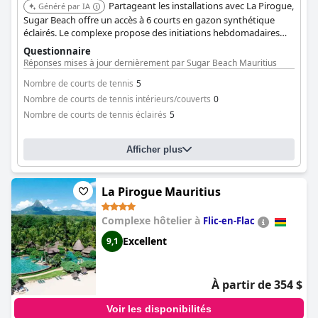
Partageant les installations avec La Pirogue,
Généré par IA
Sugar Beach offre un accès à 6 courts en gazon synthétique
éclairés. Le complexe propose des initiations hebdomadaires
pour les enfants, des tournois sociaux et des cours
Questionnaire
privés/collectifs avec des entraîneurs résidents.
Réponses mises à jour dernièrement par Sugar Beach Mauritius
Nombre de courts de tennis
5
Nombre de courts de tennis intérieurs/couverts
0
Nombre de courts de tennis éclairés
5
Afficher plus
La Pirogue Mauritius
Complexe hôtelier à
Flic-en-Flac
Excellent
9,1
À partir de 354 $
Voir les disponibilités