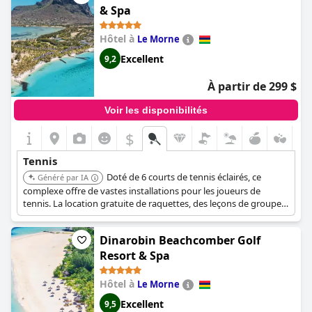
& Spa
Hôtel à
Le Morne
Excellent
9,2
À partir de 299 $
Voir les disponibilités
$
Tennis
Doté de 6 courts de tennis éclairés, ce
Généré par IA
complexe offre de vastes installations pour les joueurs de
tennis. La location gratuite de raquettes, des leçons de groupe
hebdomadaires gratuites et des cours particuliers sont
disponibles.
Dinarobin Beachcomber Golf
Resort & Spa
Hôtel à
Le Morne
Excellent
9,5