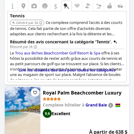
$
Tennis
Ce complexe comprend l'accès à des courts
Généré par IA
de tennis. Cela fait partie de son offre d'activités diverses
adaptées aux clients recherchant à la fois la détente et les
activités sportives.
Résumé des avis concernant la catégorie 'Tennis'.
Résumé par IA
Le
Trou aux Biches Beachcomber Golf Resort & Spa
offre à ses
hôtes la possibilité de rester actifs grâce aux courts de tennis et
au petit parcours de golf qui se trouvent sur place. Si les clients
n'ont pas leur propre raquette de tennis, ils peuvent en acheter
Lire les résumés des avis pour toutes les catégories
une au magasin de sport sur place. Malgré l'absence de boules
de pétanque, les courts de tennis sont bien entretenus et
peuvent être utilisés. En outre, l'hôtel propose des activités
gratuites telles que le kayak, le pédalo et le tennis. Dans
Royal Palm Beachcomber Luxury
l'ensemble, le complexe est une excellente option pour les
clients qui souhaitent inclure des activités sportives et
Complexe hôtelier à
Grand Baie
récréatives dans leurs vacances.
Excellent
9,6
À partir de 638 $