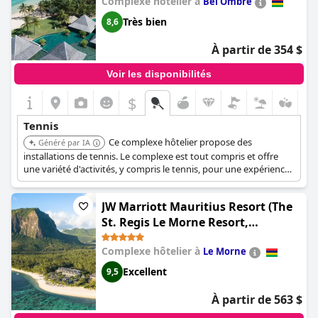
Complexe hôtelier à
Bel Ombre
Très bien
8,6
À partir de 354 $
Voir les disponibilités
$
Tennis
Ce complexe hôtelier propose des
Généré par IA
installations de tennis. Le complexe est tout compris et offre
une variété d'activités, y compris le tennis, pour une expérience
de vacances complète.
JW Marriott Mauritius Resort (The
St. Regis Le Morne Resort,
Mauritius)
Complexe hôtelier à
Le Morne
Excellent
9,5
À partir de 563 $