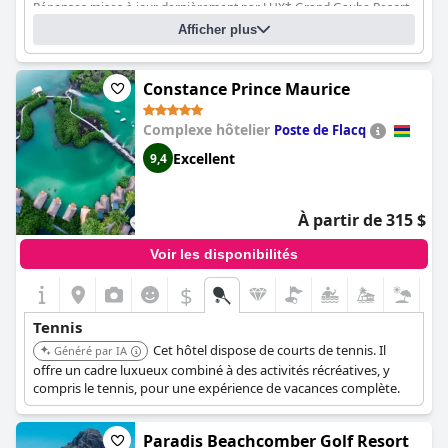
Réponses mises à jour dernièrement par LUX* Grand Gaube Resort
un peu plus d'attention aux détails pour les activités de la lune
& Villas
de miel, mais le court de tennis de l'hôtel n'a pas été mentionné.
Afficher plus
Dans l'ensemble, l'hôtel offre un grand choix d'activités pour
Nombre de courts de tennis
4
que les clients puissent profiter de leur séjour sur l'île.
Nombre de courts de tennis intérieurs/couverts
0
Constance Prince Maurice
Nombre de courts de tennis éclairés
4
Complexe hôtelier
Poste de Flacq
Excellent
9,4
À partir de 315 $
Voir les disponibilités
$
Tennis
Cet hôtel dispose de courts de tennis. Il
Généré par IA
offre un cadre luxueux combiné à des activités récréatives, y
compris le tennis, pour une expérience de vacances complète.
Paradis Beachcomber Golf Resort