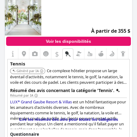
À partir de 355 $
Voir les disponibilités
$
Tennis
Ce complexe hôtelier propose un large
Généré par IA
éventail d'activités, notamment le tennis, le golf, la natation, la
voile et des cours de padel. Les clients peuvent participer à des
tournois et des stages de tennis organisés par le club de tennis
Résumé des avis concernant la catégorie 'Tennis'.
local.
Résumé par IA
LUX* Grand Gaube Resort & Villas
est un hôtel fantastique pour
les amateurs d'activités diverses. Avec de nombreux
équipements comme le tennis, le golf, la natation, la voile et
même des cours de paddle, les clients peuvent rester actifs
Lire les résumés des avis pour toutes les catégories
pendant leur séjour. Un client a mentionné qu'il fallait payer un
supplément pour les balles de tennis, mais dans l'ensemble, la
Questionnaire
variété des activités a été saluée. Un jeune marié aurait souhaité