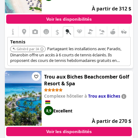
À partir de 312 $
Voir les disponibilités
$
Tennis
Partageant les installations avec Paradis,
Généré par IA
Dinarobin offre un accès à 6 courts de tennis éclairés. Ils
proposent des cours de tennis hebdomadaires gratuits en
groupe et ont un professionnel disponible pour des cours
privés.
Trou aux Biches Beachcomber Golf
Resort & Spa
Complexe hôtelier à
Trou aux Biches
Excellent
8,9
À partir de 270 $
Voir les disponibilités