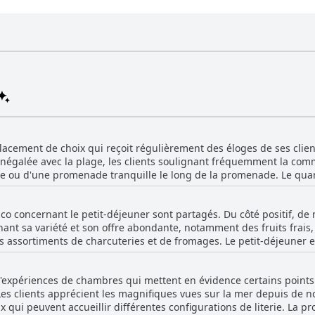
placement de choix qui reçoit régulièrement des éloges de ses clie
é inégalée avec la plage, les clients soulignant fréquemment la co
e ou d'une promenade tranquille le long de la promenade. Le quart
ui améliore l'expérience globale. La position de la propriété est non seulement
a plage, mais elle est également bien connectée à Zadar, avec un a
 Nico concernant le petit-déjeuner sont partagés. Du côté positif, d
ille en seulement 15 à 20 minutes. L'environnement serein et les 
nant sa variété et son offre abondante, notamment des fruits frais
emplacement côtier avantageux, l'hôtel est décrit comme bien
ers assortiments de charcuteries et de fromages. Le petit-déjeuner 
. Dîner avec vue sur la mer est une autre caractéristique notable, a
aire différents régimes alimentaires, y compris des options végétari
 ajoute à son attrait. Bien que la décoration de l'hôtel puisse êt
mbre est perçue comme un bon rapport qualité-prix, et le cadre —
t que la gentillesse du personnel et l'emplacement exceptionnel compe
d'expériences de chambres qui mettent en évidence certains points
e globale. Cependant, certains clients ont souligné la répétition des
alnéaire magnifique, calme et idéalement située près de Zadar, la
 Les clients apprécient les magnifiques vues sur la mer depuis d
disponibles chaque jour, ce qui conduit à une expérience monoto
i peuvent accueillir différentes configurations de literie. La pro
nt trouvé le petit-déjeuner basique et simple, avec une tentative p