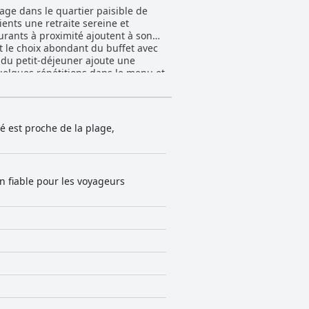
age dans le quartier paisible de
lients une retraite sereine et
aurants à proximité ajoutent à son
if du petit-déjeuner ajoute une
uelques répétitions dans le menu et
st satisfaisant et complété par un
vec une bonne literie et la
 rénovation. La propreté est un
é est proche de la plage,
des salles de bains sales aux
cessité de services de nettoyage
n fiable pour les voyageurs
le et arrangeante, des
odant les petits-déjeuners à
nts. Les mentions notables de
mande, en particulier le soir. Enfin,
 bénéficier de mises à jour et de
ions, notamment en matière de
 au cadre magnifique du littoral.