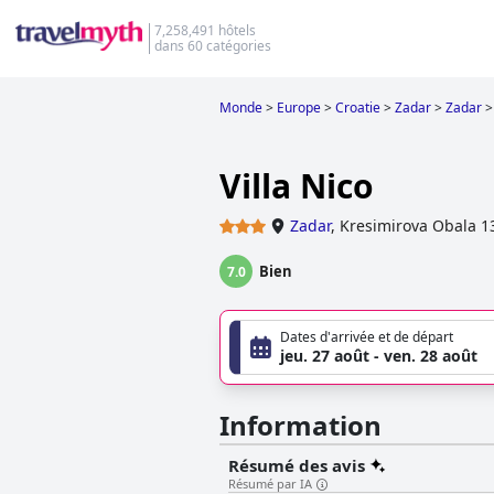
7,258,491 hôtels
dans 60 catégories
Monde
>
Europe
>
Croatie
>
Zadar
>
Zadar
>
Villa Nico
Zadar
,
Kresimirova Obala 1
Bien
7.0
Dates d'arrivée et de départ
jeu. 27 août - ven. 28 août
Information
Résumé des avis
Résumé par IA