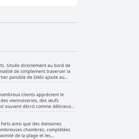
nts. Située directement au bord de
mmodité de simplement traverser la
ier paisible de Diklo ajoute au
ccès facile en vélo ou en bus — la
e nombreux clients apprécient le
vues sur l'océan créent un cadre
, des viennoiseries, des œufs
est souvent décrit comme délicieux,
insi que l'accessibilité à plusieurs
ennes. L'inclusion du petit-
re considérée comme démodée par
 souvent apprécié sur une terrasse
nsent largement. Pour ceux
 forts ainsi que des domaines
 Villa Nico se distingue comme un
e nombreuses chambres, complétées
ne pour ceux qui séjournent plus
ximité de la plage et les
erceptible de réduire les coûts.