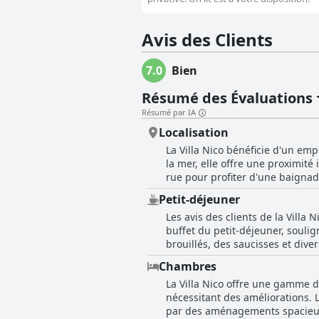
Avis des Clients
7.0
Bien
Résumé des Évaluations
Résumé par IA
Localisation
La Villa Nico bénéficie d'un em
la mer, elle offre une proximit
rue pour profiter d'une baignad
charme de l'hôtel, offrant un voisinage paisible q
Petit-déjeuner
parfaite pour les amoureux de l
Les avis des clients de la Villa
ligne de bus 8 vous emmène en v
buffet du petit-déjeuner, soulig
pittoresque que les clients trouvent difficile à surpasser. En plus de son 
brouillés, des saucisses et div
entretenu, propre et confortable
copieux et suffisant pour satisf
restaurants à proximité, ce qui
Chambres
déjeuner dans le prix de la cha
certains, le consensus général es
La Villa Nico offre une gamme 
avec une vue magnifique sur la mer — améliore l'expérienc
qui recherchent une escapade b
nécessitant des améliorations.
menus, avec les mêmes options 
excellent choix.
par des aménagements spacieux qu
longtemps. Quelques critiques o