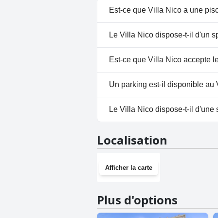
positives de l'hospitalité du pe
Est-ce que Villa Nico a une pis
de la Villa Nico un lieu d'excep
Non, Villa Nico n'a pas de pisci
Le Villa Nico dispose-t-il d'un s
Non, il n'y a pas de spa à Villa 
Est-ce que Villa Nico accepte l
Non, Villa Nico n'accepte pas l
Un parking est-il disponible au 
Oui, un parking est disponible 
Le Villa Nico dispose-t-il d'une 
Non, Villa Nico n'a pas de salle
Localisation
Afficher la carte
Plus d'options