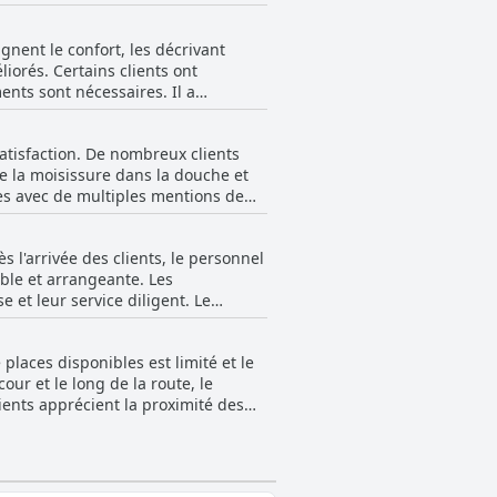
écor et le
lement été notées. Malgré ces
 problèmes tels que des chambres
 bien garnie et agréable, complétée
gnent le confort, les décrivant
le. De plus, les problèmes de
iorés. Certains clients ont
vidées. Malgré ces inconvénients,
ents sont nécessaires. Il a
es
algré ces remarques mitigées,
tention particulière aux normes de
onfort, notamment avec des options
 des clients.
satisfaction. De nombreux clients
tion.
e la moisissure dans la douche et
ues avec de multiples mentions de
ir dû nettoyer eux-mêmes le lavabo
s l'arrivée des clients, le personnel
eveux et les réfrigérateurs.
ble et arrangeante. Les
sur la nécessité de changer les
et leur service diligent. Le
llement sale. Les espaces communs
donnant aux clients le sentiment
toyage général. Il est clair
me Tina et d'autres membres du
r ces normes améliorerait
places disponibles est limité et le
é du personnel de se surpasser, par
ur et le long de la route, le
gagement envers la satisfaction des
ients apprécient la proximité des
llé de gérer le stationnement avec
tel se distinguent, contribuant à
onnel, comme la jeune femme
certains
ux impressions extrêmement