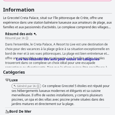
Information
Le Grecotel Creta Palace, situé sur l'île pittoresque de Crète, offre une
expérience dans une station balnéaire luxueuse aux amateurs de plage, aux
familles et aux passionnés d'activités. Le complexe comprend des villages
de bungalows uniques, des jardins et une série d'installations sur place,
Résumé des avis
dont une place de village crétois miniature. Les clients peuvent profiter d'un
Résumé par IA
grand nombre d'aménagements tels que des plages de sable blanc, des
Dans l'ensemble, le Creta Palace, A Resort to Live est une destination de
jardins tropicaux, des piscines intérieures et extérieures, des options de
choix pour des vacances à la plage grâce à sa situation exceptionnelle en
restauration exceptionnelles, des activités sportives et récréatives, ainsi
bord de mer et à ses vues pittoresques. La plage est bien entretenue et
qu'une salle de sport et un spa bien équipés. Le Creta Palace est également
offre une atmosphère sereine et relaxante. Les familles et les couples
adapté aux familles, avec différentes options de chambres et d'activités
Lire les résumés des avis pour toutes les catégories
trouveront dans ce complexe un choix idéal pour une escapade
pour les enfants, et constitue un cadre romantique pour les mariages et les
romantique ou divertissante. Bien que la plage puisse être rocailleuse à
lunes de miel. Sa proximité avec la richesse de l'histoire, de la culture et de
Catégories
certains endroits, l'expérience globale est très agréable et de nombreux
la nature de la Crète garantit des vacances mémorables pour tous.
clients ont fait des compliments sur la beauté de la plage. Grâce à sa
Luxe
situation privilégiée et à l'excellence de ses services, ce complexe est
vivement recommandé à tous ceux qui souhaitent profiter du soleil en
Ce complexe Grecotel 5 étoiles est réputé pour
Généré par IA
Grèce.
ses hébergements luxueux modernes et élégants et sa cuisine
merveilleuse. Il offre de vastes installations, y compris plusieurs
piscines, un spa et des villas avec piscine privée situées dans des
jardins matures et directement sur la plage.
Bord De Mer