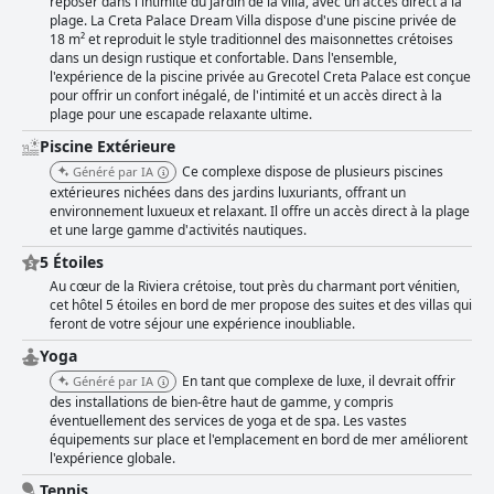
reposer dans l'intimité du jardin de la villa, avec un accès direct à la
plage. La Creta Palace Dream Villa dispose d'une piscine privée de
18 m² et reproduit le style traditionnel des maisonnettes crétoises
dans un design rustique et confortable. Dans l'ensemble,
l'expérience de la piscine privée au Grecotel Creta Palace est conçue
pour offrir un confort inégalé, de l'intimité et un accès direct à la
plage pour une escapade relaxante ultime.
Piscine Extérieure
Ce complexe dispose de plusieurs piscines
Généré par IA
extérieures nichées dans des jardins luxuriants, offrant un
environnement luxueux et relaxant. Il offre un accès direct à la plage
et une large gamme d'activités nautiques.
5 Étoiles
Au cœur de la Riviera crétoise, tout près du charmant port vénitien,
cet hôtel 5 étoiles en bord de mer propose des suites et des villas qui
feront de votre séjour une expérience inoubliable.
Yoga
En tant que complexe de luxe, il devrait offrir
Généré par IA
des installations de bien-être haut de gamme, y compris
éventuellement des services de yoga et de spa. Les vastes
équipements sur place et l'emplacement en bord de mer améliorent
l'expérience globale.
Tennis