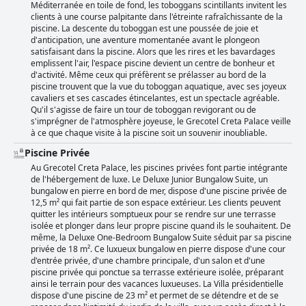
Méditerranée en toile de fond, les toboggans scintillants invitent les
clients à une course palpitante dans l'étreinte rafraîchissante de la
piscine. La descente du toboggan est une poussée de joie et
d'anticipation, une aventure momentanée avant le plongeon
satisfaisant dans la piscine. Alors que les rires et les bavardages
emplissent l'air, l'espace piscine devient un centre de bonheur et
d'activité. Même ceux qui préfèrent se prélasser au bord de la
piscine trouvent que la vue du toboggan aquatique, avec ses joyeux
cavaliers et ses cascades étincelantes, est un spectacle agréable.
Qu'il s'agisse de faire un tour de toboggan revigorant ou de
s'imprégner de l'atmosphère joyeuse, le Grecotel Creta Palace veille
à ce que chaque visite à la piscine soit un souvenir inoubliable.
Piscine Privée
Au Grecotel Creta Palace, les piscines privées font partie intégrante
de l'hébergement de luxe. Le Deluxe Junior Bungalow Suite, un
bungalow en pierre en bord de mer, dispose d'une piscine privée de
12,5 m² qui fait partie de son espace extérieur. Les clients peuvent
quitter les intérieurs somptueux pour se rendre sur une terrasse
isolée et plonger dans leur propre piscine quand ils le souhaitent. De
même, la Deluxe One-Bedroom Bungalow Suite séduit par sa piscine
privée de 18 m². Ce luxueux bungalow en pierre dispose d'une cour
d'entrée privée, d'une chambre principale, d'un salon et d'une
piscine privée qui ponctue sa terrasse extérieure isolée, préparant
ainsi le terrain pour des vacances luxueuses. La Villa présidentielle
dispose d'une piscine de 23 m² et permet de se détendre et de se