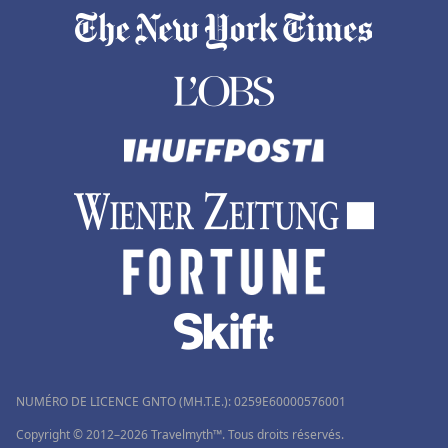
NUMÉRO DE LICENCE GNTO (MH.T.E.): 0259Ε60000576001
Copyright © 2012–2026 Travelmyth™. Tous droits réservés.