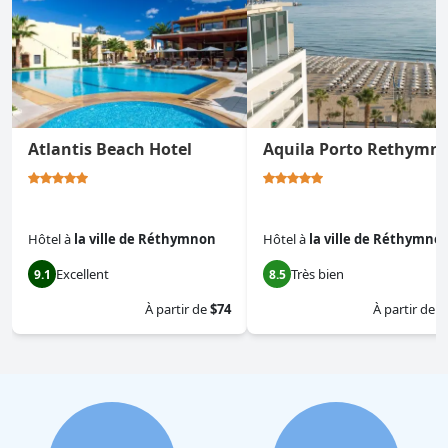
Atlantis Beach Hotel
Aquila Porto Rethymn
Hôtel
à
la ville de Réthymnon
Hôtel
à
la ville de Réthymno
Excellent
Très bien
9.1
8.5
À partir de
$74
À partir de
$