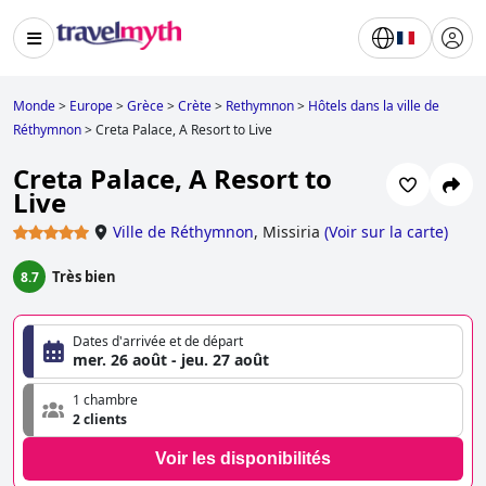
Monde
>
Europe
>
Grèce
>
Crète
>
Rethymnon
>
Hôtels dans la ville de
Réthymnon
>
Creta Palace, A Resort to Live
Creta Palace, A Resort to
Live
Ville de Réthymnon
,
Missiria
(
Voir sur la carte
)
Très bien
8.7
Dates d'arrivée et de départ
mer. 26 août - jeu. 27 août
1 chambre
2 clients
Voir les disponibilités