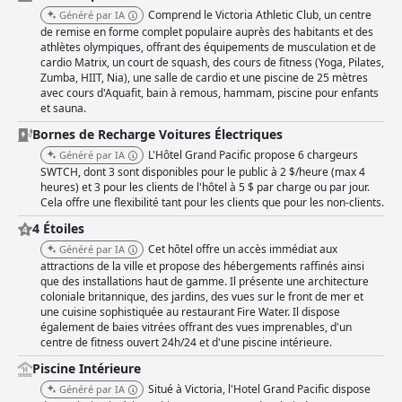
Comprend le Victoria Athletic Club, un centre
Généré par IA
de remise en forme complet populaire auprès des habitants et des
athlètes olympiques, offrant des équipements de musculation et de
cardio Matrix, un court de squash, des cours de fitness (Yoga, Pilates,
Zumba, HIIT, Nia), une salle de cardio et une piscine de 25 mètres
avec cours d'Aquafit, bain à remous, hammam, piscine pour enfants
et sauna.
Bornes de Recharge Voitures Électriques
L'Hôtel Grand Pacific propose 6 chargeurs
Généré par IA
SWTCH, dont 3 sont disponibles pour le public à 2 $/heure (max 4
heures) et 3 pour les clients de l'hôtel à 5 $ par charge ou par jour.
Cela offre une flexibilité tant pour les clients que pour les non-clients.
4 Étoiles
Cet hôtel offre un accès immédiat aux
Généré par IA
attractions de la ville et propose des hébergements raffinés ainsi
que des installations haut de gamme. Il présente une architecture
coloniale britannique, des jardins, des vues sur le front de mer et
une cuisine sophistiquée au restaurant Fire Water. Il dispose
également de baies vitrées offrant des vues imprenables, d'un
centre de fitness ouvert 24h/24 et d'une piscine intérieure.
Piscine Intérieure
Situé à Victoria, l'Hotel Grand Pacific dispose
Généré par IA