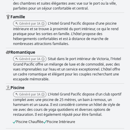
Les intérieurs magnifiques et modernes, combinés à de superbes vues
des chambres et suites élégantes avec vue sur le port ou la ville,
sur le port intérieur, en particulier dans les chambres avec vue sur le
parfaites pour un séjour confortable et central.
port, sont fréquemment complimentés. Malgré quelques critiques
mineures concernant la décoration désuète de certaines chambres et
Famille
des problèmes occasionnels avec les coffres-forts ou quelques
L'Hotel Grand Pacific dispose d'une piscine
Généré par IA
équipements manquants, l'expérience globale des clients reste
intérieure et se trouve à proximité du port intérieur, ce qui le rend
favorable. Le personnel amical et serviable améliore encore le séjour,
pratique pour les sorties en famille. L'hôtel propose des
assurant un environnement agréable et accueillant. La propreté de
hébergements confortables et est à distance de marche de
l'hôtel se distingue, les clients remarquant souvent les chambres
nombreuses attractions familiales.
impeccables et les espaces communs bien entretenus. Ceci, combiné à
Romantique
l'insonorisation, contribue à un séjour serein et confortable. La salle de
sport et la piscine sont également des points forts, reconnus pour leur
Situé dans le port intérieur de Victoria, l'Hotel
Généré par IA
qualité et leur variété. La salle de sport est décrite comme bien équipée
Grand Pacific offre un mélange de luxe et de commodité, avec des
et excellente, tandis que la piscine intérieure, le bain à remous et le
vues imprenables sur l'eau et un service exceptionnel. L'hôtel offre
sauna sont loués pour leur propreté et leur superbe entretien. Le
un cadre romantique et élégant pour les couples recherchant une
stationnement à l'hôtel est généralement pratique et accessible, bien
escapade mémorable.
que certains clients mentionnent le coût supplémentaire et le nombre
Piscine
limité de places comme des inconvénients mineurs. Le stationnement
libre-service de l'hôtel est apprécié car il se trouve dans un parking
L'Hotel Grand Pacific dispose d'un club sportif
Généré par IA
souterrain propre et lumineux, ce qui contribue au sentiment général
complet avec une piscine de 25 mètres, un bain à remous, un
positif concernant la facilité et l'accessibilité. Les familles trouvent l'hôtel
hammam et un sauna. Il est considéré comme un hôtel de style de
vie avec des cours de yoga quotidiens et diverses options de
particulièrement accommodant, la piscine intérieure et l'emplacement
restauration. Il est également réputé pour être familial.
privilégié étant des avantages importants. Les serveurs amicaux du
restaurant et les bonnes installations sportives améliorent l'atmosphère
Piscine Chauffée
Piscine Intérieure
familiale, faisant de l'Hotel Grand Pacific un choix fortement