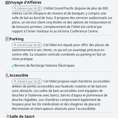
recommandé pour les vacances en famille. Un domaine de
Voyage d'Affaires
commentaires mitigés concerne les lits, certains clients les trouvant très
L'Hôtel Grand Pacific dispose de plus de 900
Généré par IA
confortables, tandis que d'autres les trouvent trop fermes. Ces
mètres carrés d'espace de réunion et de banquet, y compris une
commentaires variés suggèrent que les clients potentiels ayant des
salle de bal au bord de l'eau. Il propose des services audiovisuels sur
préférences spécifiques en matière de literie voudront peut-être en
place, un service client cinq étoiles et des options de restauration et
prendre note. En résumé, l'Hotel Grand Pacific excelle dans l'offre d'un
de boissons primées. L'emplacement de l'hôtel est central par
séjour complet et de haute qualité. Son emplacement privilégié, sa
rapport à l'Inner Harbour et au Victoria Conference Centre.
propreté, ses commodités et son personnel exceptionnel en font un choix
privilégié parmi les voyageurs visitant Victoria.
Parking
Cet hôtel est réputé pour offrir des places de
Généré par IA
stationnement à ses clients, ce qui est un avantage précieux en
centre-ville. Sa situation centrale combinée au parking en fait un
choix pratique.
Bornes de Recharge Voitures Électriques
Accessible
Cet hôtel propose sept chambres accessibles
Généré par IA
dotées de portes accessibles aux fauteuils roulants et de balcons
sans obstacle. Les salles de bain accessibles sont équipées de
douches à l'italienne avec bancs, barres d'appui et pommeaux de
douche réglables. Les chambres comprennent également de
l'espace pour les lits médicalisés et des étagères de placard,
thermostats et interrupteurs abaissés pour l'accessibilité.
Salle de Sport