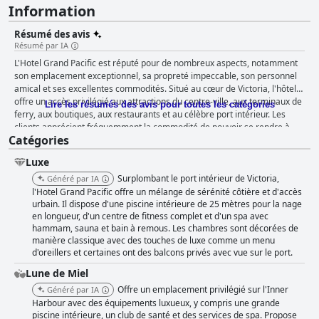
Information
Résumé des avis
Résumé par IA
L'Hotel Grand Pacific est réputé pour de nombreux aspects, notamment
son emplacement exceptionnel, sa propreté impeccable, son personnel
amical et ses excellentes commodités. Situé au cœur de Victoria, l'hôtel
offre un accès privilégié aux attractions du centre-ville, aux terminaux de
Lire les résumés des avis pour toutes les catégories
ferry, aux boutiques, aux restaurants et au célèbre port intérieur. Les
clients apprécient fréquemment la commodité de pouvoir se rendre à
Catégories
pied aux principaux sites touristiques de la ville, notamment les édifices
du Parlement. L'emplacement de l'hôtel au bord de l'eau et les vues
Luxe
imprenables sur le port depuis de nombreuses chambres ajoutent à son
charme, ce qui en fait un choix de premier ordre pour les voyageurs à la
Surplombant le port intérieur de Victoria,
Généré par IA
recherche à la fois de beauté et de fonctionnalité. En termes de
l'Hotel Grand Pacific offre un mélange de sérénité côtière et d'accès
restauration, le petit-déjeuner de l'hôtel est un point fort important, les
urbain. Il dispose d'une piscine intérieure de 25 mètres pour la nage
en longueur, d'un centre de fitness complet et d'un spa avec
clients appréciant son goût délicieux, en particulier les pommes de terre
hammam, sauna et bain à remous. Les chambres sont décorées de
parfaitement cuisinées et les crêpes "exceptionnelles". Le restaurant
manière classique avec des touches de luxe comme un menu
Fathom, où sont servis le petit-déjeuner et le dîner, reçoit de nombreuses
d'oreillers et certaines ont des balcons privés avec vue sur le port.
éloges pour ses plats savoureux et son excellent service. Bien que
certains aient trouvé le dîner un peu cher et le menu limité, les
Lune de Miel
commentaires généraux sont positifs, et beaucoup apprécient les repas
Offre un emplacement privilégié sur l'Inner
Généré par IA
savoureux et l'ambiance élégante. Les chambres de l'Hotel Grand Pacific
Harbour avec des équipements luxueux, y compris une grande
sont constamment louées pour leur espace, leur propreté et leur confort.
piscine intérieure, un club de santé et des services de spa. Propose