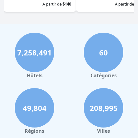
À partir de
$140
À partir de
$
7,258,491
60
Hôtels
Catégories
49,804
208,995
Régions
Villes