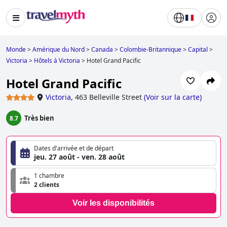
Monde
>
Amérique du Nord
>
Canada
>
Colombie-Britannique
>
Capital
>
Victoria
>
Hôtels à Victoria
>
Hotel Grand Pacific
Hotel Grand Pacific
Victoria
,
463 Belleville Street
(
Voir sur la carte
)
Très bien
8.7
Dates d'arrivée et de départ
jeu. 27 août - ven. 28 août
1 chambre
2 clients
Voir les disponibilités