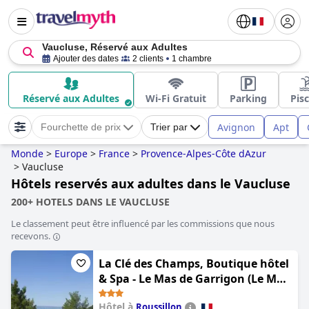
Vaucluse, Réservé aux Adultes
Ajouter des dates
2 clients
1 chambre
Réservé aux Adultes
Wi-Fi Gratuit
Parking
Pis
Avignon
Apt
Fourchette de prix
Trier par
Monde
>
Europe
>
France
>
Provence-Alpes-Côte dAzur
>
Vaucluse
Hôtels reservés aux adultes dans le Vaucluse
200+ HOTELS DANS LE VAUCLUSE
Le classement peut être influencé par les commissions que nous
recevons.
La Clé des Champs, Boutique hôtel
& Spa - Le Mas de Garrigon (Le Mas
de Garrigon - Boutique Hôtel &
Hôtel à
Roussillon