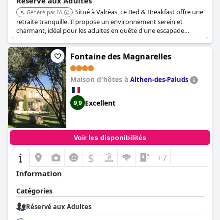
Réservé aux Adultes
Situé à Valréas, ce Bed & Breakfast offre une
Généré par IA
retraite tranquille. Il propose un environnement serein et
charmant, idéal pour les adultes en quête d'une escapade
paisible.
Fontaine des Magnarelles
Maison d'hôtes à
Althen-des-Paluds
Excellent
9,9
Voir les disponibilités
$
+7
Information
Catégories
Réservé aux Adultes