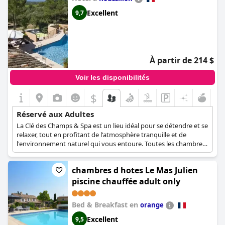
Spa)
Excellent
9,7
À partir de 214 $
Voir les disponibilités
$
Réservé aux Adultes
La Clé des Champs & Spa est un lieu idéal pour se détendre et se
relaxer, tout en profitant de l'atmosphère tranquille et de
l'environnement naturel qui vous entoure. Toutes les chambres
de cet hôtel sont confortables et élégamment aménagées, avec
une occupation maximale de deux adultes. L'hôtel dispose
chambres d hotes Le Mas Julien
également d'installations de spa et d'une piscine extérieure où
vous pourrez passer d'innombrables moments de détente. En
piscine chauffée adult only
tant qu'établissement réservé aux adultes, La Clé des Champs &
Spa ne peut accueillir que des personnes âgées de plus de 16
Bed & Breakfast en
orange
ans.
Excellent
9,5