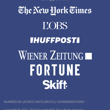
NUMÉRO DE LICENCE GNTO (MH.T.E.): 0259Ε60000576001
Copyright © 2012–2026 Travelmyth™. Tous droits réservés.