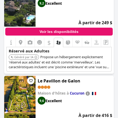
Excellent
9,2
À partir de 249 $
Voir les disponibilités
$
Réservé aux Adultes
Propose un hébergement explicitement
Généré par IA
'réservé aux adultes' et est décrit comme 'merveilleux'. Les
caractéristiques incluent une 'piscine extérieure' et une 'vue sur
la vallée du Luberon', présenté comme un 'Hôtel de style
Boutique' contribuant à un séjour paisible.
Le Pavillon de Galon
Maison d'hôtes à
Cucuron
Excellent
9,6
À partir de 416 $