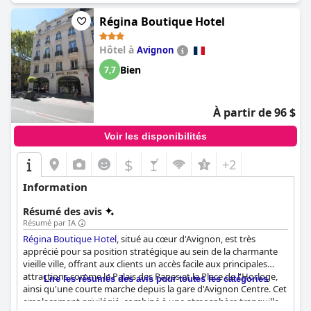
Régina Boutique Hotel
Hôtel à
Avignon
Bien
7,7
À partir de 96 $
Voir les disponibilités
$
+2
Information
Résumé des avis
Résumé par IA
Régina Boutique Hotel
, situé au cœur d'Avignon, est très
apprécié pour sa position stratégique au sein de la charmante
vieille ville, offrant aux clients un accès facile aux principales
attractions comme le Palais des Papes et la Place de l'Horloge,
Lire les résumés des avis pour toutes les catégories
ainsi qu'une courte marche depuis la gare d'Avignon Centre. Cet
emplacement privilégié, combiné à une atmosphère tranquille