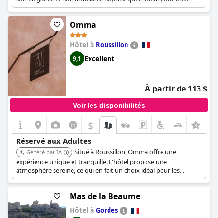
voyageurs adultes.
Omma
Hôtel à
Roussillon
Excellent
9,1
À partir de 113 $
Voir les disponibilités
$
+2
Réservé aux Adultes
Situé à Roussillon, Omma offre une
Généré par IA
expérience unique et tranquille. L'hôtel propose une
atmosphère sereine, ce qui en fait un choix idéal pour les
adultes en quête d'une retraite paisible.
Mas de la Beaume
Hôtel à
Gordes