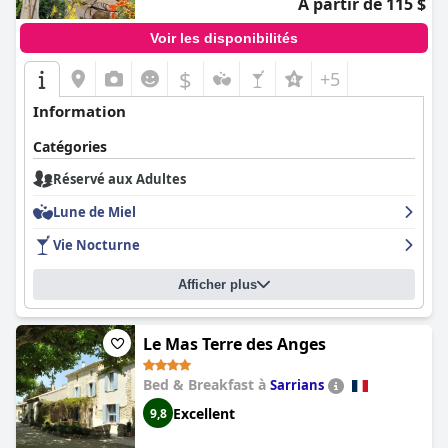
À partir de 115 $
Voir les disponibilités
$
+5
Information
Catégories
Réservé aux Adultes
Lune de Miel
Vie Nocturne
Afficher plus
Le Mas Terre des Anges
Bed & Breakfast à
Sarrians
Excellent
9,8