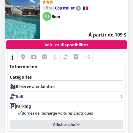
Hôtel
Coustellet
Bien
7,9
À partir de 109 $
Voir les disponibilités
$
+9
Information
Catégories
Réservé aux Adultes
Golf
Parking
Bornes de Recharge Voitures Électriques
Afficher plus