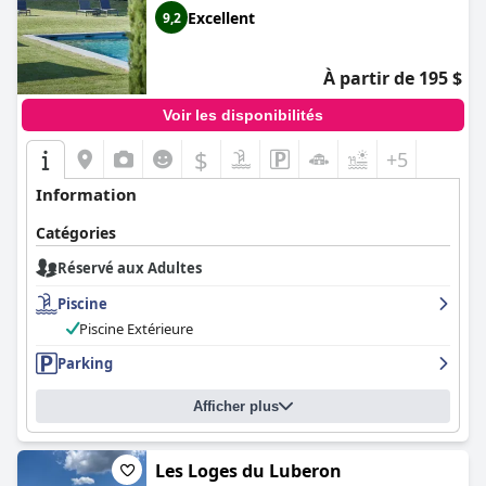
Excellent
9,2
À partir de 195 $
Voir les disponibilités
$
+5
Information
Catégories
Réservé aux Adultes
Piscine
Piscine Extérieure
Parking
Afficher plus
Les Loges du Luberon