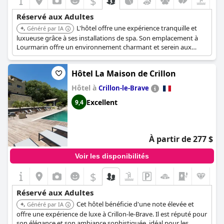
$
Réservé aux Adultes
L'hôtel offre une expérience tranquille et
Généré par IA
luxueuse grâce à ses installations de spa. Son emplacement à
Lourmarin offre un environnement charmant et serein aux
adultes en quête de détente.
Hôtel La Maison de Crillon
Hôtel à
Crillon-le-Brave
Excellent
9,4
À partir de 277 $
Voir les disponibilités
$
Réservé aux Adultes
Cet hôtel bénéficie d'une note élevée et
Généré par IA
offre une expérience de luxe à Crillon-le-Brave. Il est réputé pour
son élégance et son ambiance sophistiquée, idéal pour les