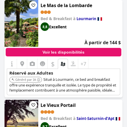
Le Mas de la Lombarde
Bed & Breakfast à
Lourmarin
Excellent
8,8
À partir de 144 $
Voir les disponibilités
$
+7
Réservé aux Adultes
Situé à Lourmarin, ce bed and breakfast
Généré par IA
offre une expérience tranquille et isolée. Le type de propriété et
l'emplacement contribuent à une atmosphère paisible, idéale
pour les adultes en quête de relaxation.
Le Vieux Portail
Bed & Breakfast à
Saint-Saturnin-dʼApt
Excellent
9,7