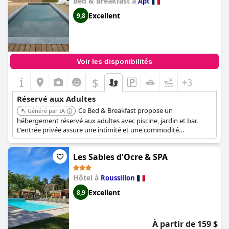
Bed & Breakfast à
Apt
Excellent
9,8
Voir les disponibilités
$
+3
Réservé aux Adultes
Ce Bed & Breakfast propose un
Généré par IA
hébergement réservé aux adultes avec piscine, jardin et bar.
L'entrée privée assure une intimité et une commodité
supplémentaires.
Les Sables d'Ocre & SPA
Hôtel à
Roussillon
Excellent
8,9
À partir de 159 $