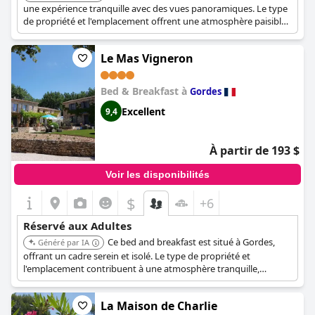
une expérience tranquille avec des vues panoramiques. Le type
de propriété et l'emplacement offrent une atmosphère paisible
adaptée aux adultes.
Le Mas Vigneron
Bed & Breakfast à
Gordes
Excellent
9,4
À partir de 193 $
Voir les disponibilités
$
+6
Réservé aux Adultes
Ce bed and breakfast est situé à Gordes,
Généré par IA
offrant un cadre serein et isolé. Le type de propriété et
l'emplacement contribuent à une atmosphère tranquille,
parfaite pour les adultes en quête de relaxation.
La Maison de Charlie