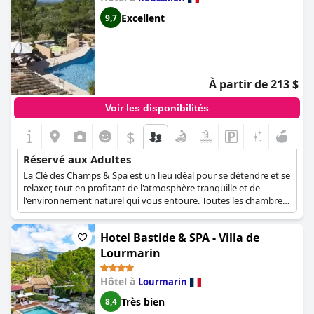
Spa)
Excellent
9,7
À partir de 213 $
Voir les disponibilités
$
Réservé aux Adultes
La Clé des Champs & Spa est un lieu idéal pour se détendre et se
relaxer, tout en profitant de l'atmosphère tranquille et de
l'environnement naturel qui vous entoure. Toutes les chambres
de cet hôtel sont confortables et élégamment aménagées, avec
une occupation maximale de deux adultes. L'hôtel dispose
Hotel Bastide & SPA - Villa de
également d'installations de spa et d'une piscine extérieure où
vous pourrez passer d'innombrables moments de détente. En
Lourmarin
tant qu'établissement réservé aux adultes, La Clé des Champs &
Spa ne peut accueillir que des personnes âgées de plus de 16
Hôtel à
Lourmarin
ans.
Très bien
8,4