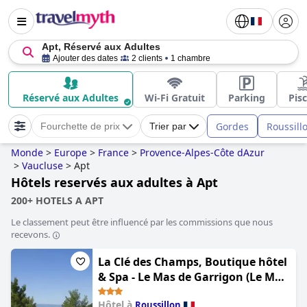
Apt, Réservé aux Adultes
Ajouter des dates
2 clients
1 chambre
Réservé aux Adultes
Wi-Fi Gratuit
Parking
Pis
Gordes
Roussill
Fourchette de prix
Trier par
Monde
>
Europe
>
France
>
Provence-Alpes-Côte dAzur
>
Vaucluse
>
Apt
Hôtels reservés aux adultes à Apt
200+ HOTELS A APT
Le classement peut être influencé par les commissions que nous
recevons.
La Clé des Champs, Boutique hôtel
& Spa - Le Mas de Garrigon (Le Mas
de Garrigon - Boutique Hôtel &
Hôtel à
Roussillon