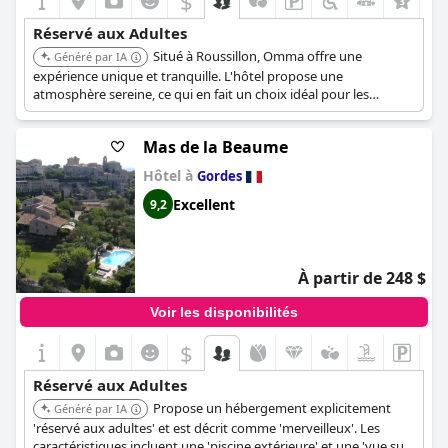
$
+2
Réservé aux Adultes
Situé à Roussillon, Omma offre une
Généré par IA
expérience unique et tranquille. L'hôtel propose une
atmosphère sereine, ce qui en fait un choix idéal pour les
adultes en quête d'une retraite paisible.
Mas de la Beaume
Hôtel à
Gordes
Excellent
9,2
À partir de 248 $
Voir les disponibilités
$
Réservé aux Adultes
Propose un hébergement explicitement
Généré par IA
'réservé aux adultes' et est décrit comme 'merveilleux'. Les
caractéristiques incluent une 'piscine extérieure' et une 'vue sur