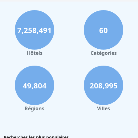
7,258,491
60
Hôtels
Catégories
49,804
208,995
Régions
Villes
Recherches les plus populaires