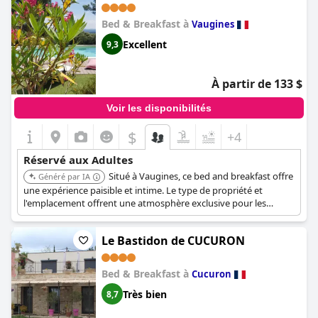
Bed & Breakfast à
Vaugines
Excellent
9,3
À partir de 133 $
Voir les disponibilités
$
+4
Réservé aux Adultes
Situé à Vaugines, ce bed and breakfast offre
Généré par IA
une expérience paisible et intime. Le type de propriété et
l'emplacement offrent une atmosphère exclusive pour les
adultes recherchant une escapade tranquille.
Le Bastidon de CUCURON
Bed & Breakfast à
Cucuron
Très bien
8,7