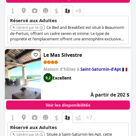
$
+8
Réservé aux Adultes
Ce Bed and Breakfast est situé à Beaumont-
Généré par IA
de-Pertuis, offrant un cadre serein et intime. Le type de
propriété et l'emplacement offrent une atmosphère exclusive
pour les adultes.
Le Mas Silvestre
Maison d'hôtes à
Saint-Saturnin-dʼApt
Excellent
9,2
À partir de 202 $
Voir les disponibilités
$
+7
Réservé aux Adultes
Située à Saint-Saturnin-les-Apt, cette
Généré par IA