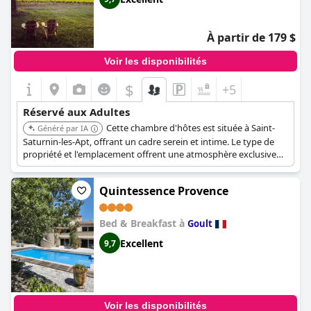
À partir de 179 $
Voir les disponibilités
$
+5
Réservé aux Adultes
Cette chambre d'hôtes est située à Saint-
Généré par IA
Saturnin-les-Apt, offrant un cadre serein et intime. Le type de
propriété et l'emplacement offrent une atmosphère exclusive
pour les adultes.
Quintessence Provence
Bed & Breakfast à
Goult
Excellent
9,7
Voir les disponibilités