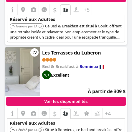
$
+5
Réservé aux Adultes
Ce Bed & Breakfast est situé à Goult, offrant
Généré par IA
une retraite isolée et relaxante. Son emplacement et le type de
propriété créent un cadre idéal pour une escapade tranquille,
axée sur les adultes.
Les Terrasses du Luberon
Bed & Breakfast à
Bonnieux
Excellent
9,3
À partir de 309 $
Voir les disponibilités
$
+4
Réservé aux Adultes
Situé à Bonnieux, ce bed and breakfast offre
Généré par IA