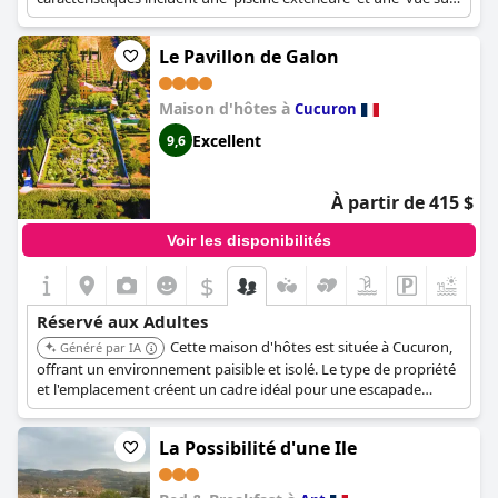
la vallée du Luberon', présenté comme un 'Hôtel de style
Boutique' contribuant à un séjour paisible.
Le Pavillon de Galon
Maison d'hôtes à
Cucuron
Excellent
9,6
À partir de 415 $
Voir les disponibilités
$
+8
Réservé aux Adultes
Cette maison d'hôtes est située à Cucuron,
Généré par IA
offrant un environnement paisible et isolé. Le type de propriété
et l'emplacement créent un cadre idéal pour une escapade
tranquille axée sur les adultes.
La Possibilité d'une Ile