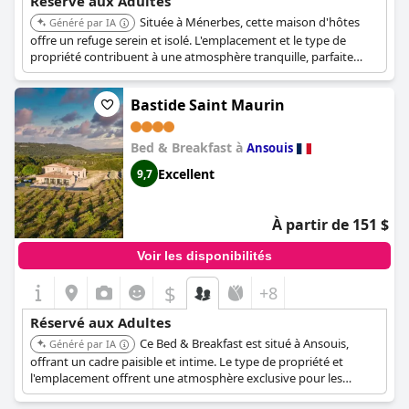
Réservé aux Adultes
Située à Ménerbes, cette maison d'hôtes
Généré par IA
offre un refuge serein et isolé. L'emplacement et le type de
propriété contribuent à une atmosphère tranquille, parfaite
pour les adultes en quête de relaxation.
Bastide Saint Maurin
Bed & Breakfast à
Ansouis
Excellent
9,7
À partir de 151 $
Voir les disponibilités
$
+8
Réservé aux Adultes
Ce Bed & Breakfast est situé à Ansouis,
Généré par IA
offrant un cadre paisible et intime. Le type de propriété et
l'emplacement offrent une atmosphère exclusive pour les
adultes.