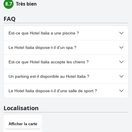
8.7
Très bien
FAQ
Est-ce que Hotel Italia a une piscine ?
Non, Hotel Italia n'a pas de piscine.
Le Hotel Italia dispose-t-il d'un spa ?
Non, il n'y a pas de spa à Hotel Italia.
Est-ce que Hotel Italia accepte les chiens ?
Oui, Hotel Italia accueille les chiens.Pour plus d'informations, lisez
Un parking est-il disponible au Hotel Italia ?
les réponses au questionnaire
Chien Accepté
.
Non, il n'y a pas de parking à Hotel Italia.
Le Hotel Italia dispose-t-il d'une salle de sport ?
Non, Hotel Italia n'a pas de salle de sport.
Localisation
Afficher la carte