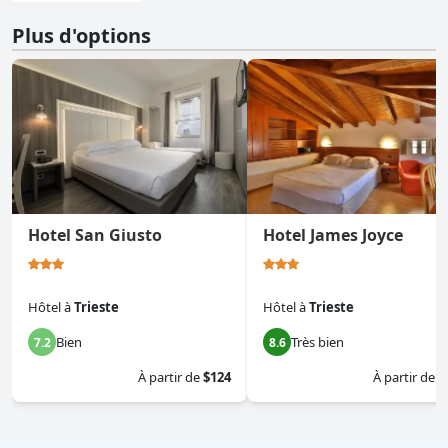
Plus d'options
Hotel San Giusto
Hotel James Joyce
Hôtel
à
Trieste
Hôtel
à
Trieste
Bien
Très bien
7.2
8.6
À partir de
$124
À partir de
$