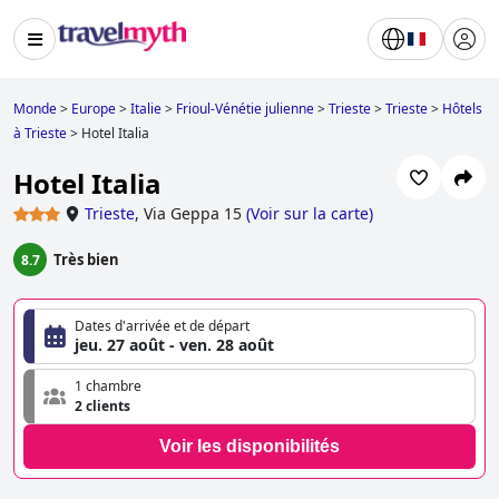
Monde
>
Europe
>
Italie
>
Frioul-Vénétie julienne
>
Trieste
>
Trieste
>
Hôtels
à Trieste
>
Hotel Italia
Hotel Italia
Trieste
,
Via Geppa 15
(
Voir sur la carte
)
Très bien
8.7
Dates d'arrivée et de départ
jeu. 27 août - ven. 28 août
1 chambre
2 clients
Voir les disponibilités