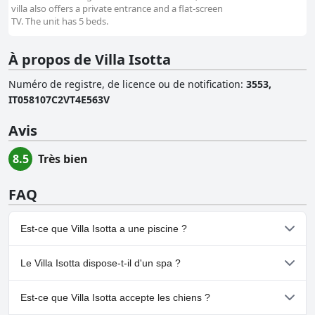
villa also offers a private entrance and a flat-screen
TV. The unit has 5 beds.
À propos de Villa Isotta
Numéro de registre, de licence ou de notification
:
3553,
IT058107C2VT4E563V
Avis
8.5
Très bien
FAQ
Est-ce que Villa Isotta a une piscine ?
Non, Villa Isotta n'a pas de piscine.
Le Villa Isotta dispose-t-il d'un spa ?
Non, il n'y a pas de spa à Villa Isotta.
Est-ce que Villa Isotta accepte les chiens ?