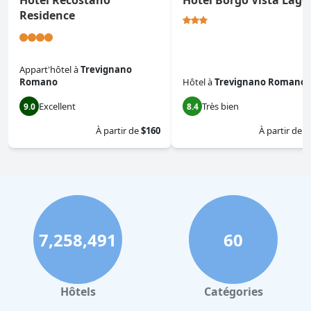
Hotel Recostano
Hotel Borgo Vista Lago
Residence
Appart'hôtel
à
Trevignano
Romano
Hôtel
à
Trevignano Romano
Excellent
Très bien
9.0
8.4
À partir de
$160
À partir de
$
7,258,491
60
Hôtels
Catégories