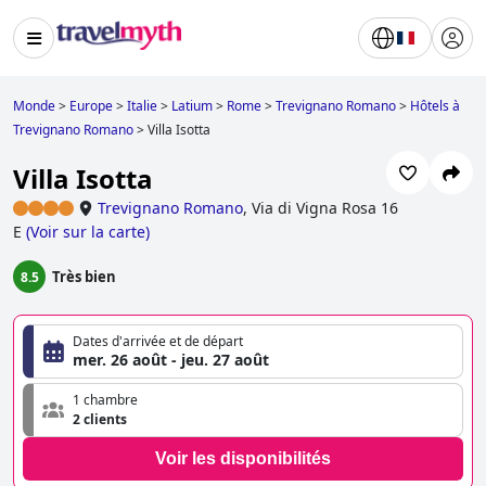
Monde
>
Europe
>
Italie
>
Latium
>
Rome
>
Trevignano Romano
>
Hôtels à
Trevignano Romano
>
Villa Isotta
Villa Isotta
Trevignano Romano
,
Via di Vigna Rosa 16
E
(
Voir sur la carte
)
Très bien
8.5
Dates d'arrivée et de départ
mer. 26 août - jeu. 27 août
1 chambre
2 clients
Voir les disponibilités