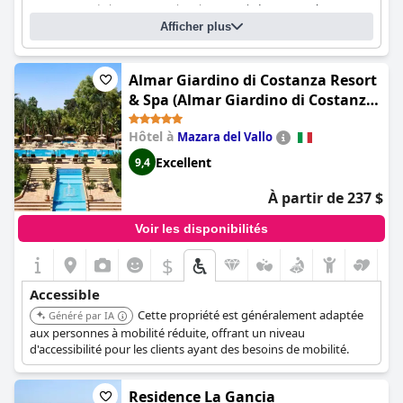
ascenseurs) de la route aux chambres ?
Oui, dans toutes les
Afficher plus
chambres
Y a-t-il des installations que les clients qui utilisent un fauteuil roulant
ne peuvent pas atteindre ?
Non
Almar Giardino di Costanza Resort
& Spa (Almar Giardino di Costanza
Mazara del Vallo Resort & Spa)
Hôtel à
Mazara del Vallo
Excellent
9,4
À partir de 237 $
Voir les disponibilités
$
Accessible
Cette propriété est généralement adaptée
Généré par IA
aux personnes à mobilité réduite, offrant un niveau
d'accessibilité pour les clients ayant des besoins de mobilité.
Residence La Gancia