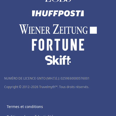
NUMÉRO DE LICENCE GNTO (MH.T.E.): 0259Ε60000576001
Copyright © 2012–2026 Travelmyth™. Tous droits réservés.
Termes et conditions