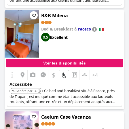
l'enregistrement, l'accessibilité globale et les caractéristiques de
offrant une accessibilité aux clients utilisant des fauteuils
soutien font d'
roulants.
Appartamenti Trapani In
une option appropriée
pour les voyageurs handicapés.
B&B Milena
Bed & Breakfast à
Paceco
Excellent
9,5
Voir les disponibilités
$
+4
Accessible
Ce bed and breakfast situé à Paceco, près
Généré par IA
de Trapani, est indiqué comme étant accessible aux fauteuils
roulants, offrant une entrée et un déplacement adaptés aux
utilisateurs de fauteuils roulants.
Caelum Case Vacanza