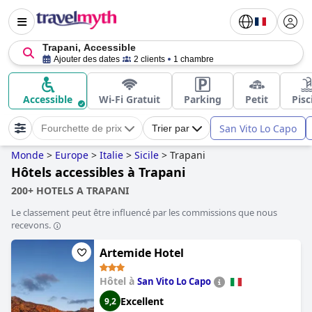
Trapani, Accessible
Ajouter des dates
2 clients
1 chambre
Accessible
Wi-Fi Gratuit
Parking
Petit
Pisc
San Vito Lo Capo
Fourchette de prix
Trier par
Monde
>
Europe
>
Italie
>
Sicile
>
Trapani
Hôtels accessibles à Trapani
200+ HOTELS A TRAPANI
Le classement peut être influencé par les commissions que nous
recevons.
Artemide Hotel
Hôtel à
San Vito Lo Capo
Excellent
9,2