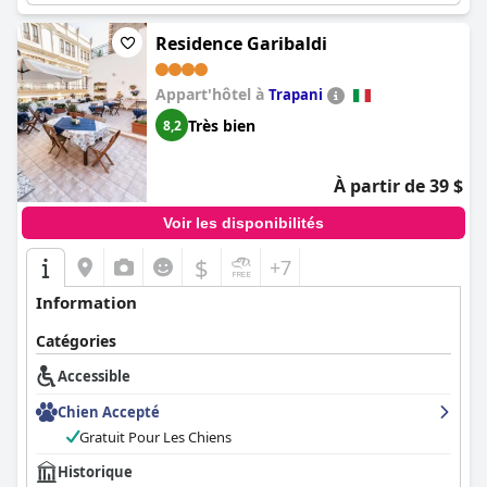
également des aides visuelles comme le braille et des étages
supérieurs accessibles par ascenseur.
Residence Garibaldi
Appart'hôtel à
Trapani
Très bien
8,2
À partir de 39 $
Voir les disponibilités
$
+7
Information
Catégories
Accessible
Chien Accepté
Gratuit Pour Les Chiens
Historique