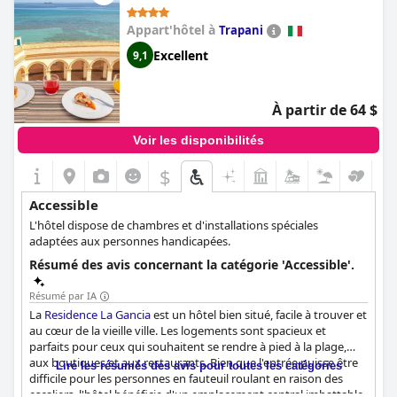
Appart'hôtel à
Trapani
Excellent
9,1
À partir de 64 $
Voir les disponibilités
$
Accessible
L'hôtel dispose de chambres et d'installations spéciales
adaptées aux personnes handicapées.
Résumé des avis concernant la catégorie 'Accessible'.
Résumé par IA
La
Residence La Gancia
est un hôtel bien situé, facile à trouver et
au cœur de la vieille ville. Les logements sont spacieux et
parfaits pour ceux qui souhaitent se rendre à pied à la plage,
aux boutiques et aux restaurants. Bien que l'entrée puisse être
Lire les résumés des avis pour toutes les catégories
difficile pour les personnes en fauteuil roulant en raison des
escaliers, l'hôtel bénéficie d'un emplacement central imbattable