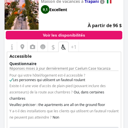
Maison de vacances à
Trapani
Excellent
9,1
À partir de 96 $
Voir les disponibilités
$
+1
Accessible
Questionnaire
Réponses mises à jour dernièrement par Caelum Case Vacanza
Pour qui votre hôtel/logement est-il accessible ?
Les personnes qui utilisent un fauteuil roulant
Existe-t-il une voie d'accès de plain-pied (pouvant inclure des
ascenseurs) de la route aux chambres ?
Oui, dans certaines
chambres
Veuillez préciser : the apartments are all on the ground floor
Y a-t-il des installations que les clients qui utilisent un fauteuil roulant
ne peuvent pas atteindre ?
Non