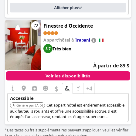
Afficher plus
Finestre d'Occidente
Appart'hôtel à
Trapani
Très bien
8,7
À partir de 89 $
Voir les disponibilités
$
+4
Accessible
Cet appart'hôtel est entièrement accessible
Généré par IA
aux fauteuils roulants et offre une accessibilité accrue. Il est
équipé d'un ascenseur, rendant les étages supérieurs
accessibles.
*Des taxes ou frais supplémentaires peuvent s'appliquer. Veuillez vérifier
le prix final avant de compléter votre réservation.