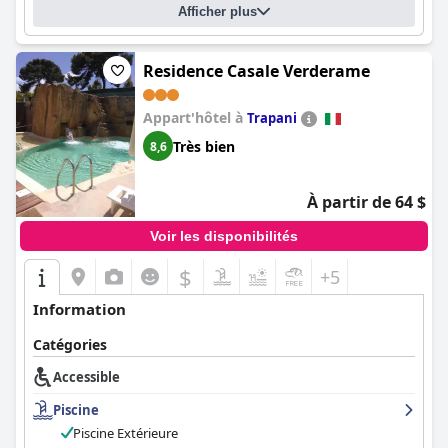
Afficher plus
Residence Casale Verderame
Appart'hôtel à
Trapani
Très bien
8,6
À partir de 64 $
Voir les disponibilités
$
+5
Information
Catégories
Accessible
Piscine
Piscine Extérieure