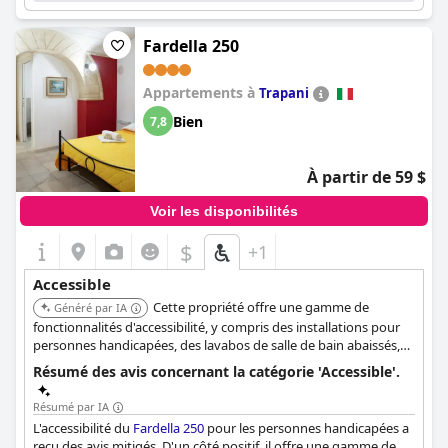
Fardella 250
Appartements à
Trapani
Bien
7,8
À partir de 59 $
Voir les disponibilités
$
+1
Accessible
Cette propriété offre une gamme de
Généré par IA
fonctionnalités d'accessibilité, y compris des installations pour
personnes handicapées, des lavabos de salle de bain abaissés,
des cordons d'appel d'urgence dans la salle de bain, des toilettes
Résumé des avis concernant la catégorie 'Accessible'.
avec barres d'appui, un parking accessible, un accès en fauteuil
roulant et des toilettes surélevées. Elle est également accessible
Résumé par IA
par ascenseur.
L'accessibilité du
Fardella 250
pour les personnes handicapées a
reçu des avis mitigés. D'un côté positif, il offre une gamme de