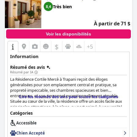
Très bien
8,4
À partir de 71 $
Voir les disponibilités
$
+5
Information
Résumé des avis
Résumé par IA
La Résidence Cortile Mercè à Trapani reçoit des éloges
généralisées pour son emplacement central et pratique, sa
propreté impeccable, ses chambres spacieuses et bien
entretenues, et son personnel exceptionnellement aimable.
Lire les résumés des avis pour toutes les catégories
Située au cœur de la ville, la résidence offre un accès facile aux
principales attractions, à la plage, au port animé, à une variété
de restaurants, aux services de location et aux centres de
Catégories
transport, ce qui en fait un point de départ idéal pour les
Accessible
voyageurs.
Chien Accepté
Les clients soulignent constamment l'emplacement parfait et