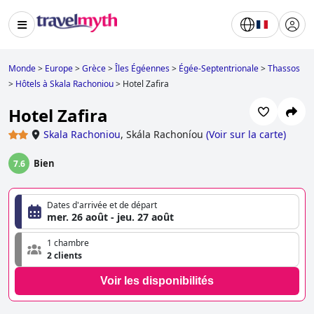
Monde
>
Europe
>
Grèce
>
Îles Égéennes
>
Égée-Septentrionale
>
Thassos
>
Hôtels à Skala Rachoniou
>
Hotel Zafira
Hotel Zafira
Skala Rachoniou
,
Skála Rachoníou
(
Voir sur la carte
)
Bien
7.6
Dates d'arrivée et de départ
mer. 26 août - jeu. 27 août
1 chambre
2 clients
Voir les disponibilités