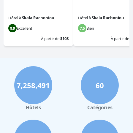
Hôtel
à
Skala Rachoniou
Hôtel
à
Skala Rachoniou
Excellent
Bien
8.9
7.5
À partir de
$108
À partir de
$
7,258,491
60
Hôtels
Catégories