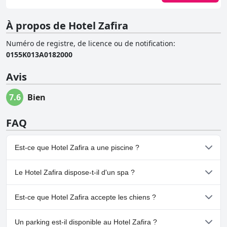
À propos de Hotel Zafira
Numéro de registre, de licence ou de notification
:
0155K013A0182000
Avis
7.6
Bien
FAQ
Est-ce que Hotel Zafira a une piscine ?
Oui, Hotel Zafira dispose de piscine(s) appartenant à une ou
Le Hotel Zafira dispose-t-il d'un spa ?
plusieurs des catégories suivantes : Piscine pour Enfants, Piscine
Extérieure.
Non, il n'y a pas de spa à Hotel Zafira.
Est-ce que Hotel Zafira accepte les chiens ?
Non, Hotel Zafira n'accepte pas les chiens.
Un parking est-il disponible au Hotel Zafira ?