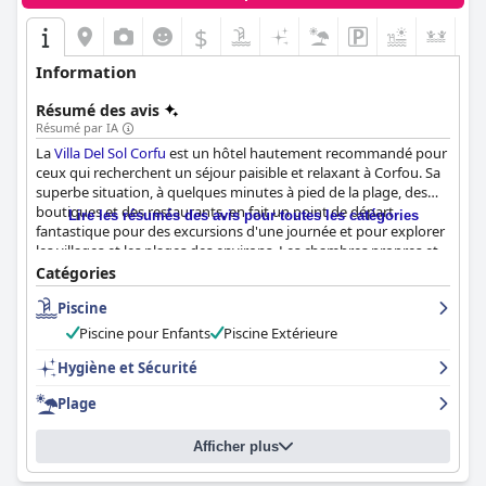
$
+4
Information
Résumé des avis
Résumé par IA
La
Villa Del Sol Corfu
est un hôtel hautement recommandé pour
ceux qui recherchent un séjour paisible et relaxant à Corfou. Sa
superbe situation, à quelques minutes à pied de la plage, des
boutiques et des restaurants, en fait un point de départ
Lire les résumés des avis pour toutes les catégories
fantastique pour des excursions d'une journée et pour explorer
les villages et les plages des environs. Les chambres propres et
spacieuses sont bien équipées et décorées avec goût. La plupart
Catégories
des chambres disposent d'un balcon offrant de belles vues. Le
Piscine
personnel est chaleureux et accueillant et les clients
mentionnent souvent à quel point il a été accommodant et
Piscine pour Enfants
Piscine Extérieure
amical pendant leur séjour. La piscine est l'une des préférées des
clients qui louent sa propreté et ses eaux rafraîchissantes, et la
Hygiène et Sécurité
plage n'est qu'à quelques pas. Dans l'ensemble, la
Villa Del Sol
Plage
Corfu
est un endroit idéal pour se détendre et trouver la paix
dans un endroit calme proche du centre et de la plage.
Afficher plus