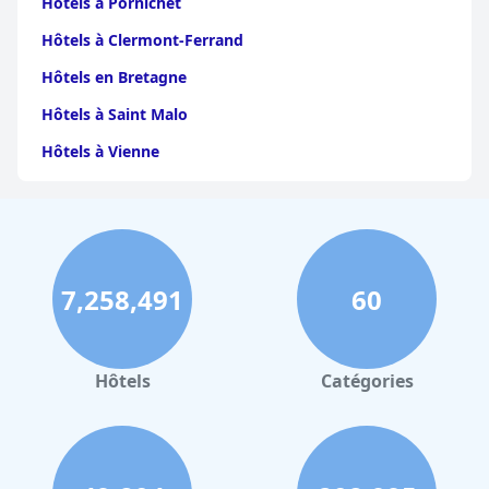
Hôtels à Pornichet
Hôtels à Clermont-Ferrand
Hôtels en Bretagne
Hôtels à Saint Malo
Hôtels à Vienne
Hôtels à Dijon
Hôtels à Perpignan
Hôtels au Grand-Bornand
7,258,491
60
Hôtels à Strasbourg
Hôtels à Valence
Hôtels à Gerardmer
Hôtels
Catégories
Hôtels à Pau
Hôtels à Palerme
Hôtels à Dinard