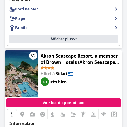
d'œil !
Bord De Mer
Plage
Famille
Afficher plus
Akron Seascape Resort, a member
of Brown Hotels (Akron Seascape
Resort by Anayia All Inclusive
Hôtel à
Sidari
Resorts)
Très bien
8,1
Voir les disponibilités
$
Information