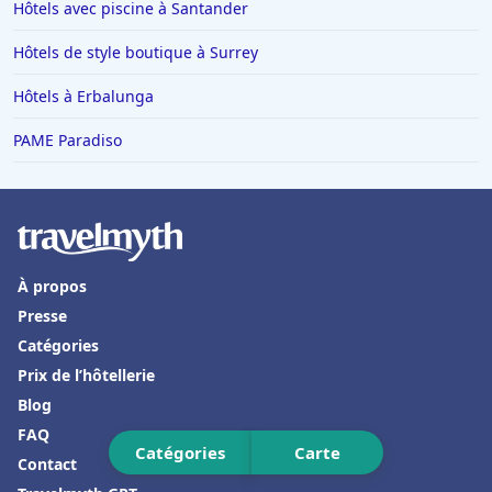
Hôtels avec piscine à Santander
Hôtels à Yssingeaux
Hôtels de style boutique à Surrey
Hôtels à Drancy
Hôtels à Erbalunga
Hôtels à Sydney
Hôtels à Pornic
PAME Paradiso
Hôtels à Feurs
Hôtels à Pas de la Casa
Hôtels en Sardaigne
À propos
Hôtels dans le Haut-Rhin
Presse
Hôtels à Bari
Catégories
Hôtels à Elbeuf
Prix de l’hôtellerie
Hôtels à Bellagio
Blog
FAQ
Hôtels en Croatie
Catégories
Carte
Contact
Hôtels au Pays basque