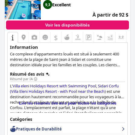
Excellent
9,3
À partir de 92 $
Voir les disponibilités
$
+7
Information
Ce complexe d'appartements loués est situé à seulement 400
mètres de la plage de Saint-Jean à Sidari et constitue une
destination idéale pour les familles et les couples. Les clients
peuvent profiter de diverses activités de plein air comme le vélo
Résumé des avis
et la pêche à la rivière ou à la mer, toutes deux situées à
Résumé par IA
proximité de la propriété. Les amoureux de la nature peuvent se
L'
Villa eleni Holidays Resort with Swimming Pool, Sidari Corfu
promener sur les sentiers verts, profiter d'un après-midi de
(Villa Eleni Holidays Resort - with Pool near the Beach)
est une
randonnée ou demander aux propriétaires d'organiser une
destination hautement recommandée pour les voyageurs à la
expérience d'équitation pour eux. Des soirées barbecue peuvent
recherche d'un séjour relaxant et agréable sur la belle île de
également être organisées sur place, offrant aux clients des
Lire les résumés des avis pour toutes les catégories
Corfou. L'emplacement est parfait, la plage n'étant qu'à une
moments de plaisir et de détente absolue.
courte distance de marche et Sidari étant facilement accessible.
Les appartements sont propres, spacieux et bien équipés avec
Catégories
tout ce dont vous avez besoin pour un séjour confortable. Le
Pratiques de Durabilité
personnel est sympathique, arrangeant et toujours prêt à vous
aider. La piscine est l'un des points forts de l'établissement, les