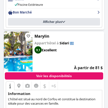
La piscine est un point fort du séjour, les clients la décrivant
comme "très propre", "charmante" et "très bonne température".
Piscine Extérieure
La proximité de l'hôtel avec la plage et la ville en fait un point de
Bon Marché
départ idéal pour visiter et explorer les attractions locales. Dans
l'ensemble, les clients recommandent vivement l'hôtel
Christakis
pour son excellente situation, son personnel sympathique, ses
Afficher plus
normes d'hygiène de premier ordre et sa belle piscine.
Marylin
Appart'hôtel à
Sidari
Excellent
9,1
À partir de 81 $
Voir les disponibilités
$
+6
Information
L'hôtel est situé au nord de Corfou et constitue la destination
idéale pour des vacances en famille.