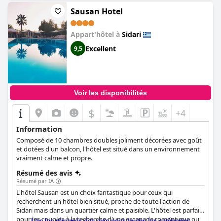
Sausan Hotel
Appart'hôtel à
Sidari
Excellent
9,5
Voir les disponibilités
$
+4
Information
Composé de 10 chambres doubles joliment décorées avec goût
et dotées d'un balcon, l'hôtel est situé dans un environnement
vraiment calme et propre.
Résumé des avis
Résumé par IA
L'hôtel Sausan est un choix fantastique pour ceux qui
recherchent un hôtel bien situé, proche de toute l'action de
Sidari mais dans un quartier calme et paisible. L'hôtel est parfait
pour les couples à la recherche d'une escapade romantique ou
Lire les résumés des avis pour toutes les catégories