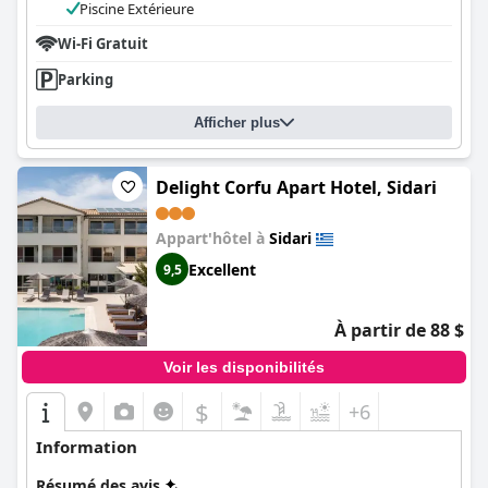
Piscine Extérieure
Wi-Fi Gratuit
Parking
Afficher plus
Delight Corfu Apart Hotel, Sidari
Appart'hôtel à
Sidari
Excellent
9,5
À partir de 88 $
Voir les disponibilités
$
+6
Information
Résumé des avis