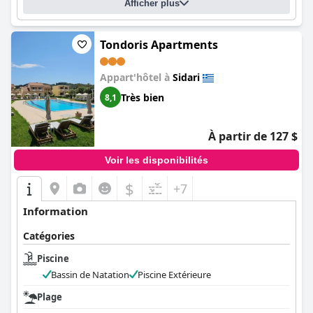
Afficher plus
Tondoris Apartments
Appart'hôtel à
Sidari
Très bien
8,1
À partir de 127 $
Voir les disponibilités
$
+7
Information
Catégories
Piscine
Bassin de Natation
Piscine Extérieure
Plage