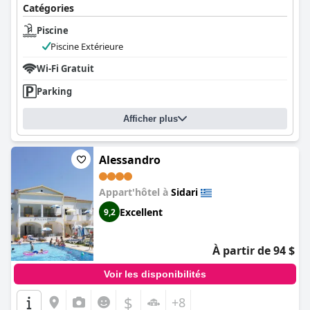
Catégories
Piscine
Piscine Extérieure
Wi-Fi Gratuit
Parking
Afficher plus
Alessandro
Appart'hôtel à
Sidari
Excellent
9,2
À partir de 94 $
Voir les disponibilités
$
+8