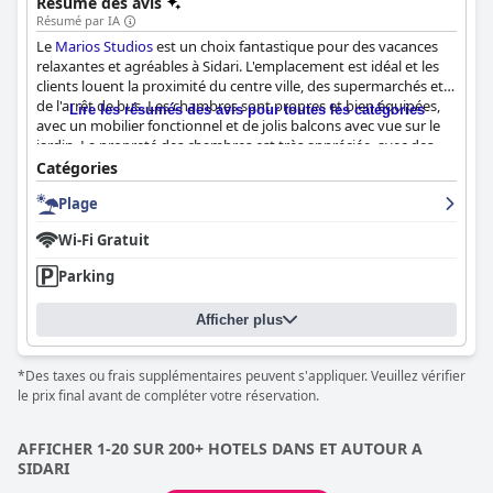
Résumé des avis
Résumé par IA
Le
Marios Studios
est un choix fantastique pour des vacances
relaxantes et agréables à Sidari. L'emplacement est idéal et les
clients louent la proximité du centre ville, des supermarchés et
de l'arrêt de bus. Les chambres sont propres et bien équipées,
Lire les résumés des avis pour toutes les catégories
avec un mobilier fonctionnel et de jolis balcons avec vue sur le
jardin. La propreté des chambres est très appréciée, avec des
nettoyages réguliers et des serviettes et draps frais. Le
Catégories
personnel, en particulier l'hôte Marios et la propriétaire Nina, est
Plage
exceptionnel, offrant une hospitalité chaleureuse et se
surpassant pour s'assurer que les clients vivent une expérience
Wi-Fi Gratuit
fantastique. L'hôtel n'est qu'à quelques pas des plages de sable
de Sidari, ce qui en fait l'endroit idéal pour les amateurs de
Parking
plage. Dans l'ensemble, l'hôtel
Marios Studios
est fortement
recommandé pour son excellent emplacement, ses chambres
Afficher plus
propres et bien équipées, son personnel exceptionnel et sa
proximité avec la plage.
*Des taxes ou frais supplémentaires peuvent s'appliquer. Veuillez vérifier
le prix final avant de compléter votre réservation.
AFFICHER 1-20 SUR 200+ HOTELS DANS ET AUTOUR A
SIDARI