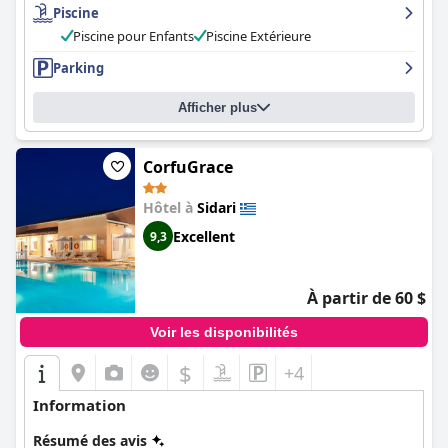
Piscine
clients la décrivant comme magnifique, étonnante et
charmante. Les familles avec enfants trouveront que le
Piscine pour Enfants
Piscine Extérieure
complexe est très familial et que l'atmosphère est sûre et
Parking
accueillante. Dans l'ensemble, l'
Villa eleni Holidays Resort with
Swimming Pool, Sidari Corfu (Villa Eleni Holidays Resort - with
Pool near the Beach)
est un excellent choix pour des vacances
Afficher plus
paisibles et confortables.
CorfuGrace
Hôtel à
Sidari
Excellent
9,3
À partir de 60 $
Voir les disponibilités
$
+4
Information
Résumé des avis