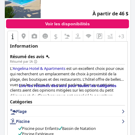
À partir de 46 $
Voir les disponibilités
$
+3
Information
Résumé des avis
Résumé par IA
L'
Angelina Hotel & Apartments
est un excellent choix pour ceux
qui recherchent un emplacement de choix à proximité de la
plage, des boutiques et des restaurants. L'hôtel offre de belles
vues sur les collines et un grand parking. Bien que certains
Lire les résumés des avis pour toutes les catégories
clients aient des opinions mitigées sur les options du petit
déjeuner et du dîner, beaucoup ont apprécié la nourriture
savoureuse et le bon choix d'assiettes et d'ustensiles. Les
Catégories
chambres sont propres et confortables et certaines sont
Plage
adaptées aux familles. Le personnel est amical et serviable et de
nombreux clients ont loué son professionnalisme et son
Piscine
attention. La piscine de l'hôtel est un point fort du séjour et de
nombreux clients apprécient sa propreté et son espace. L'hôtel
Piscine pour Enfants
Bassin de Natation
dispose également d'un grand parking, ce qui en fait un choix
Piscine Extérieure