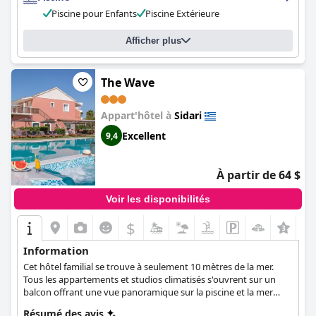
pour les familles, avec d'excellentes activités pour les adultes et
Piscine pour Enfants
Piscine Extérieure
les enfants. Bien que certains clients aient eu des problèmes
avec les lits, d'autres les ont trouvés parfaitement acceptables.
Dans l'ensemble, le
Panorama Sidari (Panorama Sidari - All
Afficher plus
Inclusive)
offre une option d'hébergement simple et propre
pour un séjour à Sidari avec un excellent rapport qualité-prix.
The Wave
Appart'hôtel à
Sidari
Excellent
9,4
À partir de 64 $
Voir les disponibilités
$
Information
Cet hôtel familial se trouve à seulement 10 mètres de la mer.
Tous les appartements et studios climatisés s'ouvrent sur un
balcon offrant une vue panoramique sur la piscine et la mer
Ionienne.
Résumé des avis