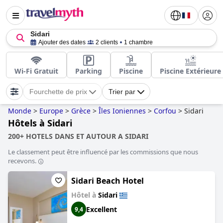
Sidari
Ajouter des dates
2 clients
1 chambre
Wi-Fi Gratuit
Parking
Piscine
Piscine Extérieure
Fourchette de prix
Trier par
Monde
>
Europe
>
Grèce
>
Îles Ioniennes
>
Corfou
>
Sidari
Hôtels à Sidari
200+ HOTELS DANS ET AUTOUR A SIDARI
Le classement peut être influencé par les commissions que nous
recevons.
Sidari Beach Hotel
Hôtel à
Sidari
Excellent
9,4