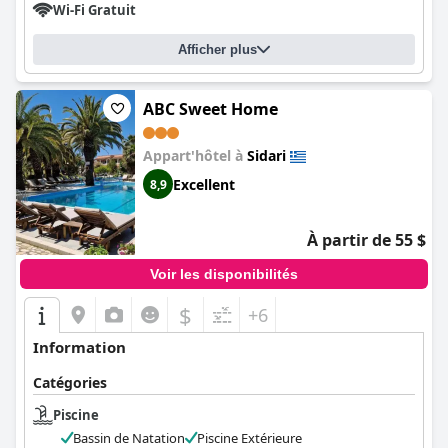
Wi-Fi Gratuit
Afficher plus
ABC Sweet Home
Appart'hôtel à
Sidari
Excellent
8,9
À partir de 55 $
Voir les disponibilités
$
+6
Information
Catégories
Piscine
Bassin de Natation
Piscine Extérieure