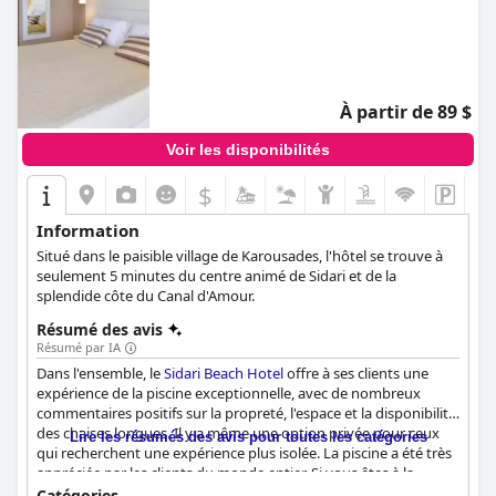
À partir de 89 $
Voir les disponibilités
$
Information
Situé dans le paisible village de Karousades, l'hôtel se trouve à
seulement 5 minutes du centre animé de Sidari et de la
splendide côte du Canal d'Amour.
Résumé des avis
Résumé par IA
Dans l'ensemble, le
Sidari Beach Hotel
offre à ses clients une
expérience de la piscine exceptionnelle, avec de nombreux
commentaires positifs sur la propreté, l'espace et la disponibilité
des chaises longues. Il y a même une option privée pour ceux
Lire les résumés des avis pour toutes les catégories
qui recherchent une expérience plus isolée. La piscine a été très
appréciée par les clients du monde entier. Si vous êtes à la
recherche d'une belle piscine, cet hôtel vaut vraiment le coup
Catégories