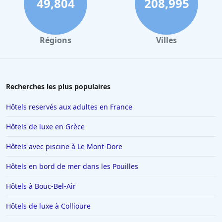
49,804
208,995
Hôtels à Biarritz
Hôtels à Verbier
Régions
Villes
Hôtels à Avignon
Hôtels à Dubaï
Hôtels en Savoie
Recherches les plus populaires
Hôtels à Manhattan
Hôtels reservés aux adultes en France
Hôtels à Marbella
Hôtels de luxe en Grèce
Hôtels à Noisy-le-Sec
Hôtels avec piscine à Le Mont-Dore
Hôtels à Saint-Martin-de-Belleville
Hôtels en bord de mer dans les Pouilles
Hôtels à Chamonix-Mont-Blanc
Hôtels à Los Angeles
Hôtels à Bouc-Bel-Air
Hôtels à Genève
Hôtels de luxe à Collioure
Hôtels à Mykonos