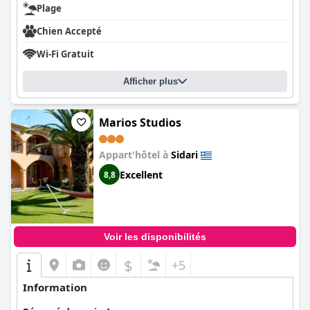
Plage
Chien Accepté
Wi-Fi Gratuit
Afficher plus
Marios Studios
Appart'hôtel à
Sidari
Excellent
8,8
Voir les disponibilités
$
+5
Information