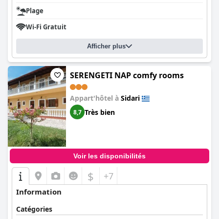
Plage
Wi-Fi Gratuit
Afficher plus
SERENGETI NAP comfy rooms
Appart'hôtel à
Sidari
Très bien
8,7
Voir les disponibilités
$
+7
Information
Catégories