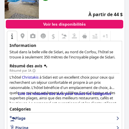
À partir de 44 $
Voir les disponibilités
$
+1
Information
Situé dans la belle ville de Sidari, au nord de Corfou, l'hôtel se
trouve à seulement 350 mètres de l'incroyable plage de Sidari.
Résumé des avis
Résumé par IA
L'hôtel
Christakis
à Sidari est un excellent choix pour ceux qui
recherchent un séjour confortable et propre à un prix
raisonnable. L'hôtel bénéficie d'un emplacement de choix, à
quelques minutes seulement du célèbre Canal d'Amour et des
Lire les résumés des avis pour toutes les catégories
superbes plages, ainsi que des meilleurs restaurants, cafés et
boutiques. Le personnel est exceptionnel et les clients utilisent
des mots tels que "charmant", "amical", "serviable" et
Catégories
"fantastique" pour le décrire. La propreté de l'hôtel est
Plage
également remarquable, les clients louant l'hôtel pour sa
propreté exceptionnelle, sa propreté impeccable et sa beauté.
Piscine