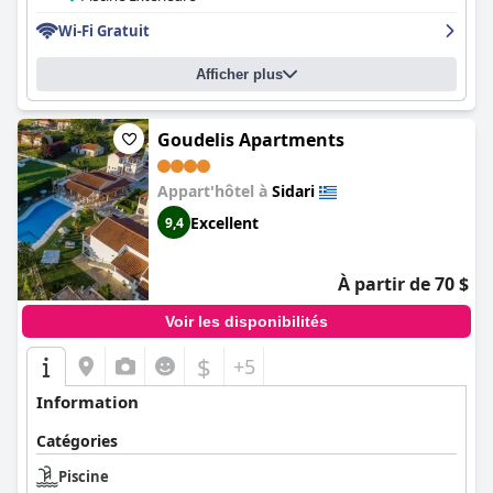
pratique pour les personnes voyageant en voiture. Dans
Wi-Fi Gratuit
l'ensemble, l'
Angelina Hotel & Apartments
est une excellente
option pour les voyageurs à la recherche d'une chambre
confortable et bien équipée à un prix raisonnable dans un
Afficher plus
endroit fantastique.
Goudelis Apartments
Appart'hôtel à
Sidari
Excellent
9,4
À partir de 70 $
Voir les disponibilités
$
+5
Information
Catégories
Piscine