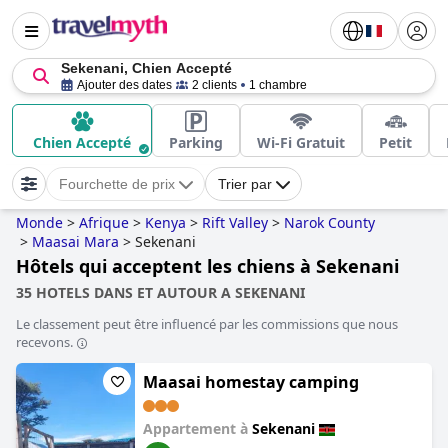
Sekenani, Chien Accepté
Ajouter des dates
2 clients
1 chambre
Chien Accepté
Parking
Wi-Fi Gratuit
Petit
Fourchette de prix
Trier par
Monde
>
Afrique
>
Kenya
>
Rift Valley
>
Narok County
>
Maasai Mara
>
Sekenani
Hôtels qui acceptent les chiens à Sekenani
35 HOTELS DANS ET AUTOUR A SEKENANI
Le classement peut être influencé par les commissions que nous
recevons.
Maasai homestay camping
Appartement à
Sekenani