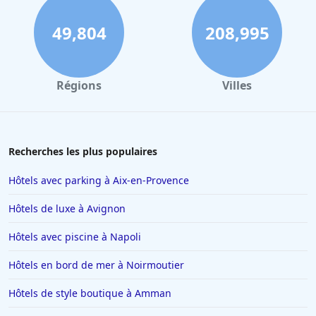
Hôtels qui acceptent les chiens à Sarlat-la-Caneda
Hôtels qui acceptent les chiens à Arcachon
49,804
208,995
Hôtels qui acceptent les chiens dans Roses
Hôtels qui acceptent les chiens dans les Vosges
Régions
Villes
Hôtels qui acceptent les chiens à Vincennes
Hôtels qui acceptent les chiens au Cap d'Agde
Hôtels qui acceptent les chiens à Bergerac
Recherches les plus populaires
Hôtels qui acceptent les chiens à Chalon-sur-Saone
Hôtels avec parking à Aix-en-Provence
Hôtels qui acceptent les chiens à Madrid
Hôtels de luxe à Avignon
Hôtels qui acceptent les chiens à Orléans
Hôtels avec piscine à Napoli
Hôtels qui acceptent les chiens à Quimper
Hôtels en bord de mer à Noirmoutier
Hôtels de style boutique à Amman