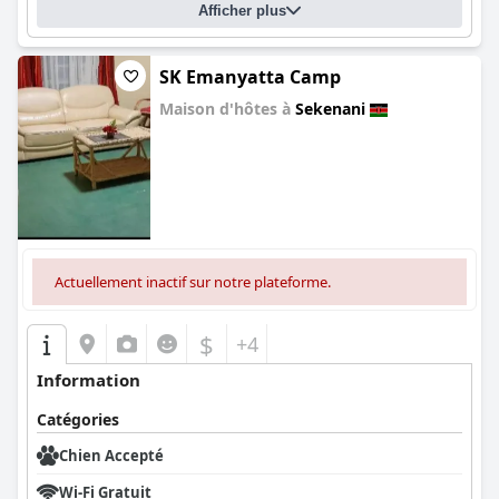
Afficher plus
SK Emanyatta Camp
Maison d'hôtes à
Sekenani
0.0
Actuellement inactif sur notre plateforme.
$
+4
Information
Catégories
Chien Accepté
Wi-Fi Gratuit