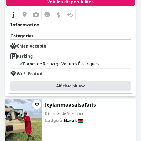
Voir les disponibilités
$
+5
Information
Catégories
Chien Accepté
Parking
Bornes de Recharge Voitures Électriques
Wi-Fi Gratuit
Afficher plus
leyianmaasaisafaris
0.6 miles de Sekenani
Lodge à
Narok
0.0