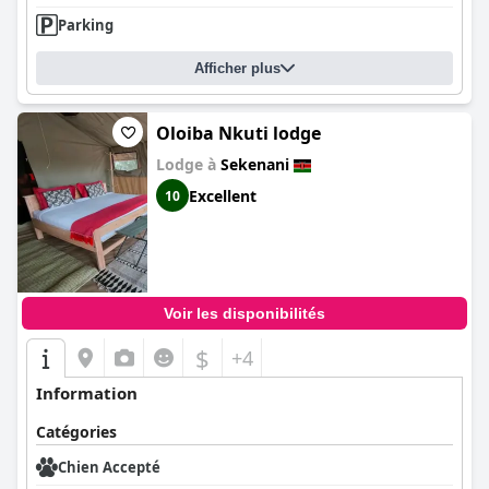
Parking
Afficher plus
Oloiba Nkuti lodge
Lodge à
Sekenani
Excellent
10
Voir les disponibilités
$
+4
Information
Catégories
Chien Accepté