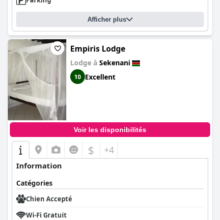
Parking
Afficher plus
Empiris Lodge
Lodge à
Sekenani
Excellent
10
Voir les disponibilités
$
+4
Information
Catégories
Chien Accepté
Wi-Fi Gratuit