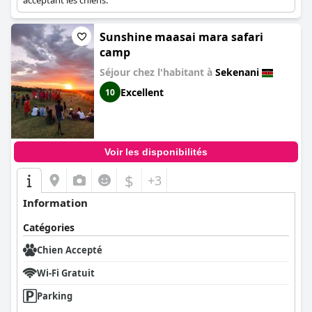
acceptant les chiens.
Sunshine maasai mara safari
camp
Séjour chez l'habitant à
Sekenani
Excellent
10
Voir les disponibilités
$
+3
Information
Catégories
Chien Accepté
Wi-Fi Gratuit
Parking