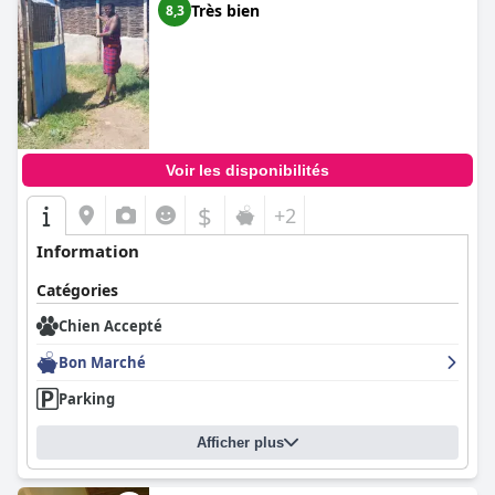
Très bien
8,3
Voir les disponibilités
$
+2
Information
Catégories
Chien Accepté
Bon Marché
Parking
Afficher plus