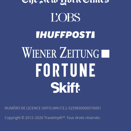
NUMÉRO DE LICENCE GNTO (MH.T.E.): 0259Ε60000576001
Copyright © 2012–2026 Travelmyth™. Tous droits réservés.