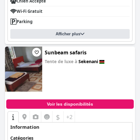
Chien Accepté
Wi-Fi Gratuit
Parking
Afficher plus
Sunbeam safaris
Tente de luxe à
Sekenani
0.0
Voir les disponibilités
$
+2
Information
Catégories