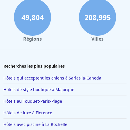
Hôtels avec piscine à Robion en Luberon
Hôtels avec piscine à Menton
49,804
208,995
Hôtels avec piscine à Zanzibar
Hôtels avec piscine dans Meze
Régions
Villes
Hôtels avec piscine à Baiersbronn
Hôtels avec piscine à Cannes
Hôtels avec piscine au Touquet-Paris-Plage
Recherches les plus populaires
Hôtels avec piscine à Dieppe
Hôtels qui acceptent les chiens à Sarlat-la-Caneda
Hôtels avec piscine à Cahors
Hôtels de style boutique à Majorque
Hôtels avec piscine à Toulouse
Hôtels au Touquet-Paris-Plage
Hôtels avec piscine à Cavalaire-sur-Mer
Hôtels de luxe à Florence
Hôtels avec piscine à Les Saisies
Hôtels avec piscine à Hanoi
Hôtels avec piscine à La Rochelle