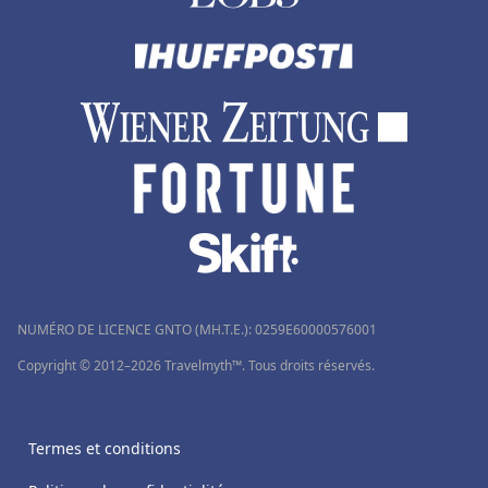
NUMÉRO DE LICENCE GNTO (MH.T.E.): 0259Ε60000576001
Copyright © 2012–2026 Travelmyth™. Tous droits réservés.
Termes et conditions