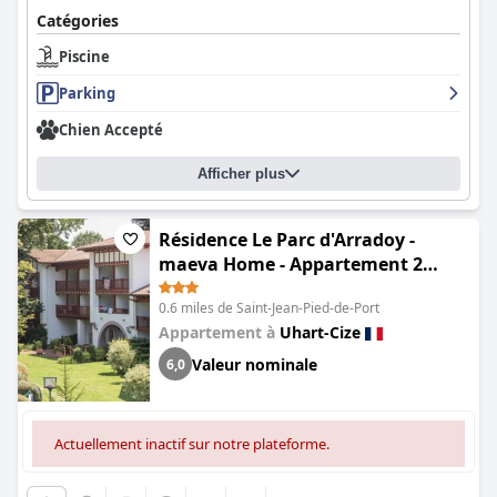
Catégories
Piscine
Parking
Chien Accepté
Afficher plus
Résidence Le Parc d'Arradoy -
maeva Home - Appartement 2
pièces 5 personnes - Sélection MAE-
0.6 miles de Saint-Jean-Pied-de-Port
2374
Appartement à
Uhart-Cize
Valeur nominale
6,0
Actuellement inactif sur notre plateforme.