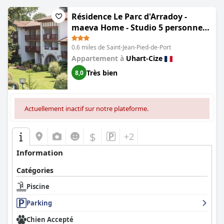
Résidence Le Parc d'Arradoy -
maeva Home - Studio 5 personnes -
Confort MAE-4841
0.6 miles de Saint-Jean-Pied-de-Port
Appartement à
Uhart-Cize
Très bien
8,0
Actuellement inactif sur notre plateforme.
$
+2
Information
Catégories
Piscine
Parking
Chien Accepté