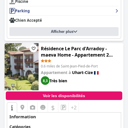
Piscine
Parking
Chien Accepté
Afficher plus
Résidence Le Parc d'Arradoy -
maeva Home - Appartement 2
pièces 4 personnes - Confort MAE-
0.6 miles de Saint-Jean-Pied-de-Port
5971
Appartement à
Uhart-Cize
Très bien
8,3
Voir les disponibilités
$
+2
Information
Catégories