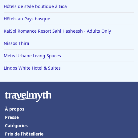
Hôtels avec piscine à Autrans
Hôtels de style boutique à Goa
Hôtels avec piscine au Puy-en-Velay
Hôtels au Pays basque
Hôtels avec piscine dans les Alpes de Haute Provence
KaiSol Romance Resort Sahl Hasheesh - Adults Only
Hôtels avec piscine à Banyuls-sur-Mer
Nissos Thira
Hôtels avec piscine à Tregastel
Hôtels avec piscine à Deauville
Metis Urbane Living Spaces
Hôtels avec piscine au Tyrol
Lindos White Hotel & Suites
Hôtels avec piscine à Zadar
Hôtels avec piscine à Manosque
Hôtels avec piscine à Brest
Hôtels avec piscine en Sicile
À propos
Presse
Hôtels avec piscine en Haute-Savoie
Catégories
Hôtels avec piscine en Haute-Normandie
Prix de l’hôtellerie