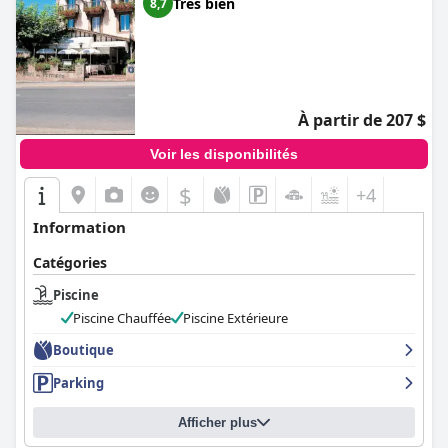
Très bien
8,7
À partir de 207 $
Voir les disponibilités
$
+4
Information
Catégories
Piscine
Piscine Chauffée
Piscine Extérieure
Boutique
Parking
Afficher plus