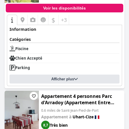
Voir les disponibilités
$
+3
Information
Catégories
Piscine
Chien Accepté
Parking
Afficher plus
Appartement 4 personnes Parc
d'Arradoy (Appartement Entre
terre et mer 4 personnes)
0.6 miles de Saint-Jean-Pied-de-Port
Appartement à
Uhart-Cize
Très bien
8,7