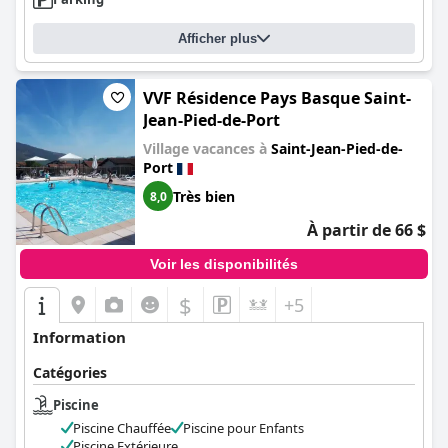
Afficher plus
VVF Résidence Pays Basque Saint-
Jean-Pied-de-Port
Village vacances à
Saint-Jean-Pied-de-
Port
Très bien
8,0
À partir de 66 $
Voir les disponibilités
$
+5
Information
Catégories
Piscine
Piscine Chauffée
Piscine pour Enfants
Piscine Extérieure