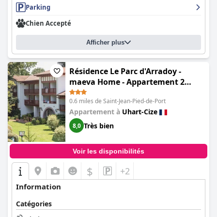
Parking
Chien Accepté
Afficher plus
Résidence Le Parc d'Arradoy -
maeva Home - Appartement 2
pièces 5 personnes - Sélection MAE-
0.6 miles de Saint-Jean-Pied-de-Port
2344
Appartement à
Uhart-Cize
Très bien
8,0
Voir les disponibilités
$
+2
Information
Catégories