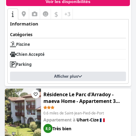
Voir les disponibilités
$
+3
Information
Catégories
Piscine
Chien Accepté
Parking
Afficher plus
Résidence Le Parc d'Arradoy -
maeva Home - Appartement 3
pièces 6 personnes - Sélection MAE-
0.6 miles de Saint-Jean-Pied-de-Port
1254
Appartement à
Uhart-Cize
Très bien
8,0