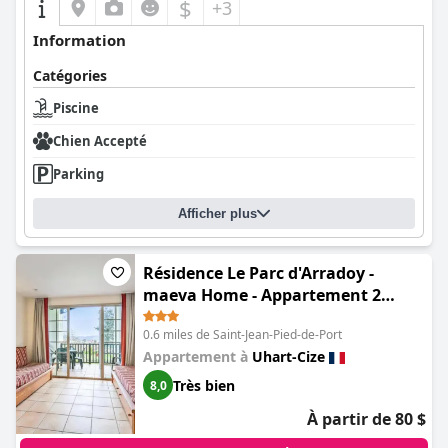
$
+3
Information
Catégories
Piscine
Chien Accepté
Parking
Afficher plus
Résidence Le Parc d'Arradoy -
maeva Home - Appartement 2
Pièces 5 Personnes - Confort MAE-
0.6 miles de Saint-Jean-Pied-de-Port
0856
Appartement à
Uhart-Cize
Très bien
8,0
À partir de 80 $