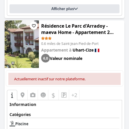
Afficher plus
Résidence Le Parc d'Arradoy -
maeva Home - Appartement 2
pièces 4 personnes - Confort MAE-
0.6 miles de Saint-Jean-Pied-de-Port
4554
Appartement à
Uhart-Cize
Valeur nominale
6,0
Actuellement inactif sur notre plateforme.
$
+2
Information
Catégories
Piscine