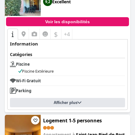
Excellent
9,2
Voir les disponibilités
$
+4
Information
Catégories
Piscine
Piscine Extérieure
Wi-Fi Gratuit
Parking
Afficher plus
Logement 1-5 personnes
Appartement à
Saint-Jean-Pied-de-Port