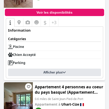
Voir les disponibilités
$
+3
Information
Catégories
Piscine
Chien Accepté
Parking
Afficher plus
Appartement 4 personnes au coeur
du pays basque! (Appartement
avec piscine et wifi SJPP UHART
0.6 miles de Saint-Jean-Pied-de-Port
CIZE)
Appartement à
Uhart-Cize