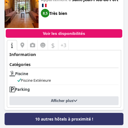
Très bien
8,5
Voir les disponibilités
$
+3
Information
Catégories
Piscine
Piscine Extérieure
Parking
Afficher plus
10 autres hôtels à proximité !