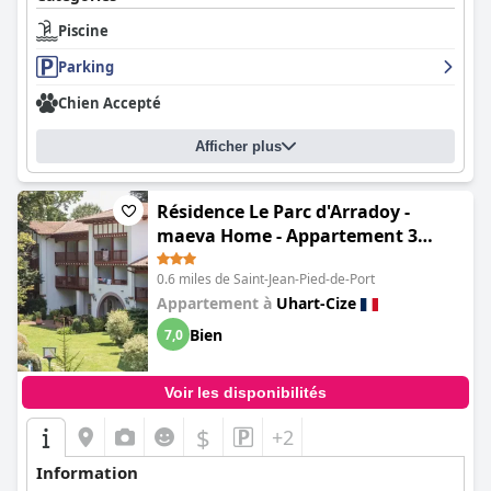
Piscine
Parking
Chien Accepté
Afficher plus
Résidence Le Parc d'Arradoy -
maeva Home - Appartement 3
pièces 6 personnes - Confort MAE-
0.6 miles de Saint-Jean-Pied-de-Port
1881
Appartement à
Uhart-Cize
Bien
7,0
Voir les disponibilités
$
+2
Information