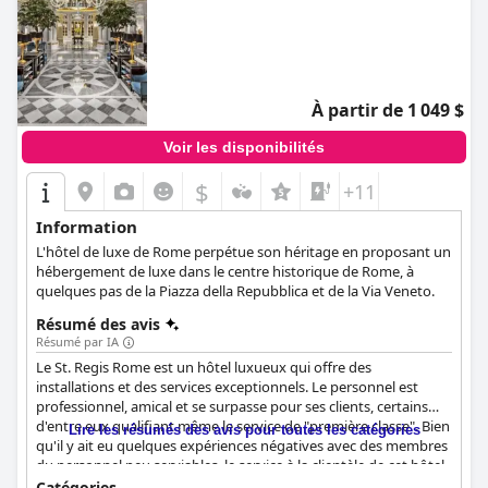
À partir de 1 049 $
Voir les disponibilités
$
+11
Information
L'hôtel de luxe de Rome perpétue son héritage en proposant un
hébergement de luxe dans le centre historique de Rome, à
quelques pas de la Piazza della Repubblica et de la Via Veneto.
Résumé des avis
Résumé par IA
Le St. Regis Rome est un hôtel luxueux qui offre des
installations et des services exceptionnels. Le personnel est
professionnel, amical et se surpasse pour ses clients, certains
d'entre eux qualifiant même le service de "première classe". Bien
Lire les résumés des avis pour toutes les catégories
qu'il y ait eu quelques expériences négatives avec des membres
du personnel peu serviables, le service à la clientèle de cet hôtel
est de premier ordre d'après les commentaires de nombreux
Catégories