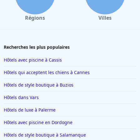
Hôtels à Port Leucate
Hôtels à Périgueux
Régions
Villes
Hôtels à Honfleur
Hôtels à Brive-la-Gaillarde
Hôtels à Rosny-sous-Bois
Recherches les plus populaires
Hôtels à Bruxelles
Hôtels avec piscine à Cassis
Hôtels à Marseille
Hôtels qui acceptent les chiens à Cannes
Hôtels à Lens
Hôtels de style boutique à Buzios
Hôtels à Monaco
Hôtels dans Vars
Hôtels à Saint-Jean-de-Monts
Hôtels à Saint-Paul-les-Dax
Hôtels de luxe à Palerme
Hôtels à Ambert
Hôtels avec piscine en Dordogne
Hôtels en Guadeloupe
Hôtels de style boutique à Salamanque