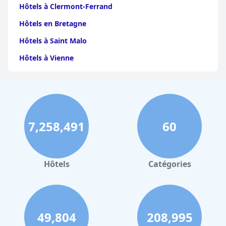
particulièrement apprécié pour ses chambres spacieuses, son
Hôtels à Clermont-Ferrand
excellent service et ses équipements pratiques.
Hôtels en Bretagne
Hôtels à Saint Malo
Hôtels à Vienne
Hôtels à Dijon
Hôtels à Perpignan
Hôtels au Grand-Bornand
7,258,491
60
Hôtels à Strasbourg
Hôtels à Valence
Hôtels à Gerardmer
Hôtels
Catégories
Hôtels à Cabourg
Hôtels à Dole
Hôtels à Les Gets
49,804
208,995