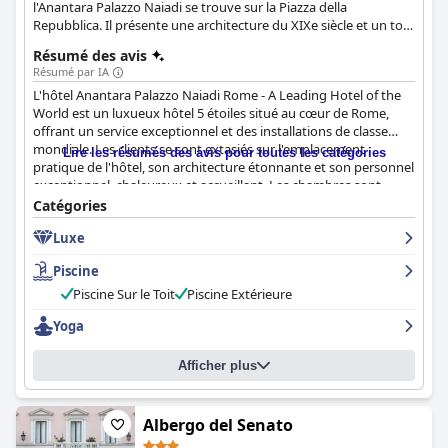
l'Anantara Palazzo Naiadi se trouve sur la Piazza della
Repubblica. Il présente une architecture du XIXe siècle et un toit-
terrasse panoramique avec une piscine.
Résumé des avis
Résumé par IA
L'hôtel Anantara Palazzo Naiadi Rome - A Leading Hotel of the
World est un luxueux hôtel 5 étoiles situé au cœur de Rome,
offrant un service exceptionnel et des installations de classe
mondiale. Les clients se sont extasiés sur l'emplacement
Lire les résumés des avis pour toutes les catégories
pratique de l'hôtel, son architecture étonnante et son personnel
exceptionnel, chaleureux et accueillant. Les chambres sont
incroyablement spacieuses et joliment conçues, équipées de
Catégories
tout le nécessaire. Le petit déjeuner est fantastique, avec un
Luxe
grand choix et une grande variété, et la piscine sur le toit est un
lieu à visiter absolument pour se ressourcer en ville. L'hôtel est
Piscine
d'une propreté exceptionnelle et les lits sont confortables avec
des draps doux et douillets. Bien qu'il y ait eu quelques défauts
Piscine Sur le Toit
Piscine Extérieure
mineurs, la majorité des clients ont passé un séjour fantastique
Yoga
et recommanderaient vivement l'hôtel pour son luxe et son
confort.
Afficher plus
Albergo del Senato