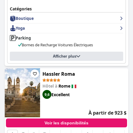
Catégories
Boutique
Yoga
Parking
Bornes de Recharge Voitures Électriques
Afficher plus
Hassler Roma
Hôtel à
Rome
Excellent
9,6
À partir de 923 $
Voir les disponibilités