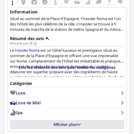
$
Information
Situé au sommet de la Place d'Espagne, l'Hassler Roma est l'un
des hôtels les plus célèbres de la ville. L'Hassler se trouve à 5
minutes de marche de la station de métro Spagna et du Vatican.
La Via dei Condotti, l'une des rues commerçantes les plus
Résumé des avis
exclusives au monde, se trouve à quelques pas.
Résumé par IA
Le
Hassler Roma
est un hôtel luxueux et prestigieux situé au
sommet de la Place d'Espagne et offrant une vue imprenable
sur Rome. L'emplacement de l'hôtel est imbattable et pratique,
entouré de grands restaurants et de boutiques. Le petit
Lire les résumés des avis pour toutes les catégories
déjeuner est superbe, préparé avec des ingrédients de haute
qualité et propose de nombreuses pâtisseries fraîches, des fruits
et des plats chauds. Les chambres sont joliment aménagées,
Catégories
grandes, rénovées et calmes, avec de grandes salles de bains et
Luxe
des placards. L'hôtel est impeccable et spacieux avec une
atmosphère relaxante et le personnel est extraordinaire,
Lune de Miel
professionnel, amical, attentif et serviable. L'hôtel obtient cinq
étoiles dans presque tous les domaines, avec un service
Spa
exceptionnel et une atmosphère merveilleuse. Le
Hassler Roma
est sans aucun doute l'un des hôtels les plus extraordinaires et
Afficher plus
les plus prestigieux de Rome, dépassant les attentes de son
classement cinq étoiles.