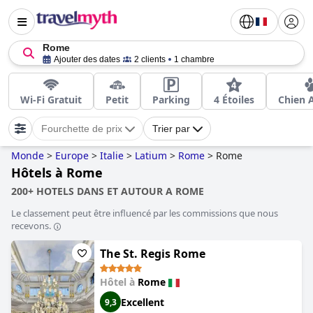
Rome
Ajouter des dates
2 clients
1 chambre
Wi-Fi Gratuit
Petit
Parking
4 Étoiles
Chien 
Fourchette de prix
Trier par
Monde
>
Europe
>
Italie
>
Latium
>
Rome
>
Rome
Hôtels à Rome
200+ HOTELS DANS ET AUTOUR A ROME
Le classement peut être influencé par les commissions que nous
recevons.
The St. Regis Rome
Hôtel à
Rome
Excellent
9,3