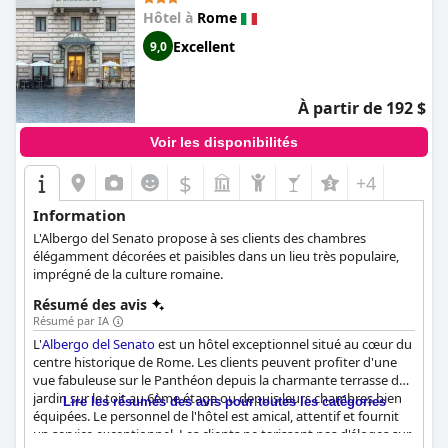
Hôtel à
Rome
Excellent
9,0
À partir de 192 $
Voir les disponibilités
$
+4
Information
L'Albergo del Senato propose à ses clients des chambres
élégamment décorées et paisibles dans un lieu très populaire,
imprégné de la culture romaine.
Résumé des avis
Résumé par IA
L'
Albergo del Senato
est un hôtel exceptionnel situé au cœur du
centre historique de Rome. Les clients peuvent profiter d'une
vue fabuleuse sur le Panthéon depuis la charmante terrasse du
jardin sur le toit au 6ème étage ou depuis leurs chambres bien
Lire les résumés des avis pour toutes les catégories
équipées. Le personnel de l'hôtel est amical, attentif et fournit
un service exceptionnel. Les clients ne tarissent pas d'éloges sur