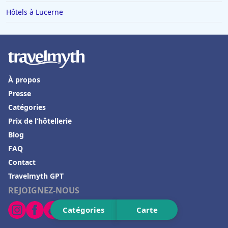
Hôtels en Basse-Normandie
Hôtels à Lucerne
Hôtels à Puy-du-Fou
Hôtels à Tarnos
Hôtels à Le Barcares
Hôtels à Saulieu
À propos
Hôtels à Lyons-la-Forêt
Presse
Hôtels à Moulis
Catégories
Prix de l’hôtellerie
Hôtels à Lucerne
Blog
Hôtels à Thannenkirch
FAQ
Hôtels à Vidauban
Contact
Hôtels à Taghazout
Travelmyth GPT
REJOIGNEZ-NOUS
Hôtels à Grenoble
Hôtels à Magalluf
Catégories
Carte
Hôtels à Bora Bora