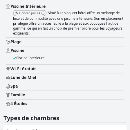
confortables avec une bonne literie, bien que certains signalent des
Piscine Intérieure
problèmes avec la composition du lit et la qualité des oreillers, suggérant
un besoin d'amélioration dans ces domaines. En résumé, le Ritz Leblon
Situé à Leblon, cet hôtel offre un mélange de
Généré par IA
excelle en termes d'emplacement, d'offre de petit-déjeuner, de propreté
luxe et de commodité avec une piscine intérieure. Son emplacement
et de service du personnel, ce qui en fait une option intéressante pour les
privilégié offre un accès facile à la plage et aux boutiques haut de
visiteurs. Remédier aux problèmes mineurs liés à la taille des chambres,
gamme, ce qui en fait un choix de premier ordre pour les voyageurs
à la fiabilité du Wi-Fi, à l'état de la piscine et au confort des lits pourrait
exigeants.
encore améliorer l'expérience globale des clients.
Plage
Piscine
Piscine Intérieure
Wi-Fi Gratuit
Lune de Miel
Spa
Famille
4 Étoiles
Types de chambres