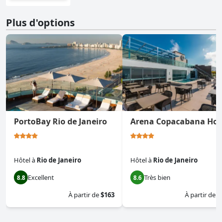
Plus d'options
PortoBay Rio de Janeiro
Arena Copacabana Hot
Hôtel
à
Rio de Janeiro
Hôtel
à
Rio de Janeiro
Excellent
Très bien
8.8
8.6
À partir de
$163
À partir de
$