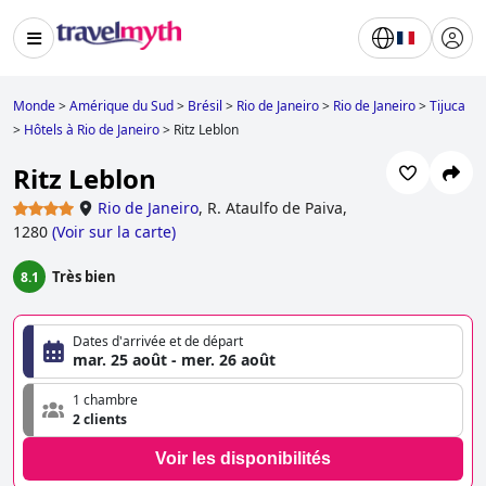
Monde
>
Amérique du Sud
>
Brésil
>
Rio de Janeiro
>
Rio de Janeiro
>
Tijuca
>
Hôtels à Rio de Janeiro
>
Ritz Leblon
Ritz Leblon
Rio de Janeiro
,
R. Ataulfo de Paiva,
1280
(
Voir sur la carte
)
Très bien
8.1
Dates d'arrivée et de départ
mar. 25 août - mer. 26 août
1 chambre
2 clients
Voir les disponibilités