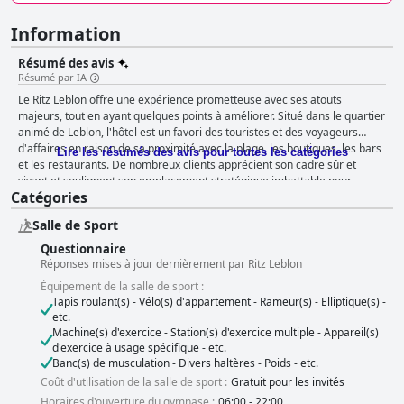
Information
Résumé des avis
Résumé par IA
Le Ritz Leblon offre une expérience prometteuse avec ses atouts
majeurs, tout en ayant quelques points à améliorer. Situé dans le quartier
animé de Leblon, l'hôtel est un favori des touristes et des voyageurs
d'affaires en raison de sa proximité avec la plage, les boutiques, les bars
Lire les résumés des avis pour toutes les catégories
et les restaurants. De nombreux clients apprécient son cadre sûr et
vivant et soulignent son emplacement stratégique imbattable pour
Catégories
explorer Rio de Janeiro. Le petit-déjeuner au Ritz Leblon est souvent loué
pour sa variété et sa haute qualité, avec une large sélection d'articles
Salle de Sport
allant des fruits frais et des pains aux gâteries gourmandes comme les
brownies et la tarte au citron vert. Le personnel du petit-déjeuner,
Questionnaire
notamment Leandro et Diego, est félicité pour son attention et son
Réponses mises à jour dernièrement par Ritz Leblon
service, faisant du petit-déjeuner un point culminant notable pour de
Équipement de la salle de sport :
nombreux visiteurs. Les chambres du Ritz Leblon reçoivent des
Tapis roulant(s) - Vélo(s) d'appartement - Rameur(s) - Elliptique(s) -
commentaires mitigés ; elles sont généralement décrites comme
etc.
propres, modernes et bien décorées avec un hébergement confortable.
Machine(s) d'exercice - Station(s) d'exercice multiple - Appareil(s)
Les clients apprécient la qualité du linge de maison et la fonctionnalité
d'exercice à usage spécifique - etc.
efficace, bien que certains soulignent des problèmes tels que la petite
Banc(s) de musculation - Divers haltères - Poids - etc.
taille des chambres, le manque de fenêtres et les nuisances sonores.
Coût d'utilisation de la salle de sport :
Gratuit pour les invités
Malgré ces inconvénients, la propreté générale et l'apparence des
Horaires d'ouverture du gymnase :
06:00 - 22:00