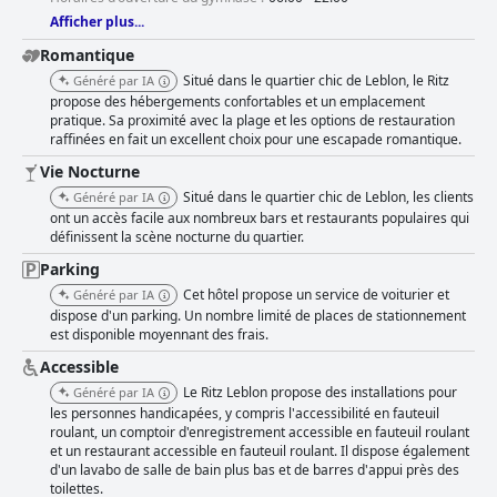
chambres sont bien considérées. La propreté dans tout l'hôtel est
Afficher plus...
largement appréciée malgré quelques incohérences dans le nettoyage
des chambres. Le hall principal et la salle de petit-déjeuner sont décrits
Romantique
comme très propres et organisés, contribuant à un environnement
Situé dans le quartier chic de Leblon, le Ritz
Généré par IA
accueillant. Le personnel de l'hôtel est constamment loué pour son
propose des hébergements confortables et un emplacement
service et son attention exceptionnels, de nombreux commentaires
pratique. Sa proximité avec la plage et les options de restauration
soulignant sa gentillesse, son serviabilité et son professionnalisme. Des
raffinées en fait un excellent choix pour une escapade romantique.
membres spécifiques du personnel sont souvent mentionnés pour leur
service exceptionnel, améliorant ainsi l'expérience globale des clients. Le
Vie Nocturne
Wi-Fi au Ritz Leblon reçoit des critiques mitigées, certains clients le
Situé dans le quartier chic de Leblon, les clients
Généré par IA
trouvant rapide et fiable, tandis que d'autres signalent des vitesses
ont un accès facile aux nombreux bars et restaurants populaires qui
lentes et des interruptions. La salle de sport est généralement bien
définissent la scène nocturne du quartier.
accueillie pour sa propreté et l'état de l'équipement, bien que certains
clients notent des inconvénients mineurs tels que des serviettes
Parking
indisponibles ou des heures de fermeture. La piscine reçoit également
Cet hôtel propose un service de voiturier et
Généré par IA
des commentaires mitigés. Alors que certains la trouvent pratique à
dispose d'un parking. Un nombre limité de places de stationnement
utiliser après le départ, d'autres notent qu'elle semble plus petite et
est disponible moyennant des frais.
moins propre que prévu. Elle n'est pas chauffée et est située dans un
endroit inhabituel dans l'hôtel, ce qui nuit à son attrait. La proximité de la
Accessible
plage de Leblon est un avantage considérable, les clients bénéficiant d'un
Le Ritz Leblon propose des installations pour
Généré par IA
accès facile aux bains de soleil et aux activités océaniques. La gamme de
les personnes handicapées, y compris l'accessibilité en fauteuil
boutiques, de bars et de restaurants du quartier ajoute à la commodité,
roulant, un comptoir d'enregistrement accessible en fauteuil roulant
faisant du Ritz Leblon un excellent choix pour ceux qui souhaitent profiter
et un restaurant accessible en fauteuil roulant. Il dispose également
de la plage et des attractions environnantes. Les lits du Ritz Leblon
d'un lavabo de salle de bain plus bas et de barres d'appui près des
reçoivent des commentaires variés ; de nombreux clients les trouvent
toilettes.