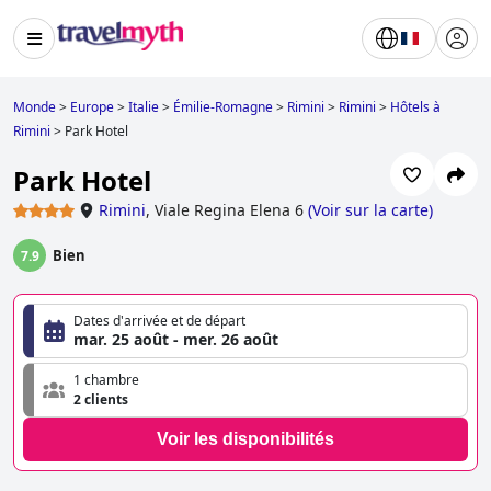
Monde
>
Europe
>
Italie
>
Émilie-Romagne
>
Rimini
>
Rimini
>
Hôtels à
Rimini
>
Park Hotel
Park Hotel
Rimini
,
Viale Regina Elena 6
(
Voir sur la carte
)
Bien
7.9
Dates d'arrivée et de départ
mar. 25 août - mer. 26 août
1 chambre
2 clients
Voir les disponibilités