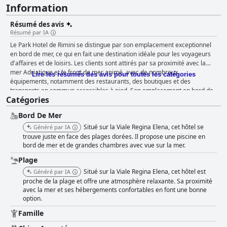
Information
Résumé des avis
Résumé par IA
Le Park Hotel de Rimini se distingue par son emplacement exceptionnel
en bord de mer, ce qui en fait une destination idéale pour les voyageurs
d'affaires et de loisirs. Les clients sont attirés par sa proximité avec la
mer Adriatique et le front de mer animé, avec de nombreux
Lire les résumés des avis pour toutes les catégories
équipements, notamment des restaurants, des boutiques et des
transports en commun accessibles à pied. Son emplacement en bord de
Catégories
mer offre une vue imprenable et un accès facile au centre historique et à
Marina Centro, ce qui renforce son attrait général. Le petit-déjeuner de
Bord De Mer
l'hôtel est très apprécié pour sa variété et sa qualité, avec un buffet qui
répond aux goûts internationaux et italiens, complété par du café italien
Situé sur la Viale Regina Elena, cet hôtel se
Généré par IA
frais. Les clients apprécient les plats délicieux et abondants, ainsi que la
trouve juste en face des plages dorées. Il propose une piscine en
vue agréable sur la mer et l'atmosphère relaxante de la salle de petit-
bord de mer et de grandes chambres avec vue sur la mer.
déjeuner. Malgré quelques critiques mineures sur la variété, notamment
Plage
pour les besoins alimentaires spécifiques, l'expérience du petit-déjeuner
Situé sur la Viale Regina Elena, cet hôtel est
Généré par IA
est généralement considérée comme un point fort. Les commentaires
proche de la plage et offre une atmosphère relaxante. Sa proximité
sur le dîner sont plus mitigés, bien que de nombreux clients apprécient la
avec la mer et ses hébergements confortables en font une bonne
nourriture savoureuse et fraîche et le service poli. Cependant, certains
option.
ont trouvé le menu répétitif et les portions petites, ce qui les a amenés à
préférer dîner à l'extérieur de l'hôtel. La disponibilité de bons de
Famille
réduction pour les restaurants locaux proposant une excellente cuisine