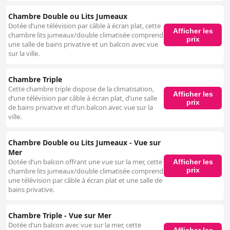
à l'attrait de l'expérience au bord de la piscine. L'accès à la plage
renforce l'attrait général de l'hôtel, avec un accès facile à une zone de
Chambre Double ou Lits Jumeaux
plage privée propre et bien équipée. Les clients apprécient la commodité
Dotée d’une télévision par câble à écran plat, cette
des chaises longues, des parasols et des salles de bains propres, ainsi
Afficher les
chambre lits jumeaux/double climatisée comprend
que l'atmosphère balnéaire animée. Les options de stationnement au
prix
une salle de bains privative et un balcon avec vue
Park Hotel, bien que pratiques et sécurisées, sont principalement
sur la ville.
payantes et parfois limitées en disponibilité. Les places de stationnement
souterraines et en plein air offrent une certaine flexibilité, mais il est
conseillé de planifier et de réserver à l'avance pour éviter les conditions
Chambre Triple
exiguës et encombrées. Les équipements pour les familles sont un atout
Cette chambre triple dispose de la climatisation,
notable, avec divers équipements tels que des salles de jeux intérieures,
Afficher les
d’une télévision par câble à écran plat, d’une salle
prix
une aire de jeux pour enfants et des chambres axées sur la famille qui
de bains privative et d’un balcon avec vue sur la
améliorent le confort et la commodité pour les clients avec enfants. Les
ville.
commentaires positifs soulignent les hébergements bien pensés et
l'atmosphère accueillante, faisant de l'hôtel un excellent choix pour les
vacances en famille. En résumé, le Park Hotel offre un emplacement
Chambre Double ou Lits Jumeaux - Vue sur
privilégié en bord de mer, un excellent petit-déjeuner et un service
Mer
exceptionnel du personnel, ce qui en fait un choix intéressant pour les
Dotée d’un balcon offrant une vue sur la mer, cette
Afficher les
visiteurs de Rimini. Bien qu'il y ait des domaines à améliorer, tels que la
prix
chambre lits jumeaux/double climatisée comprend
variété des dîners et la constance du Wi-Fi, l'expérience globale des
une télévision par câble à écran plat et une salle de
clients reste particulièrement positive, en particulier pour les familles et
bains privative.
ceux qui recherchent un séjour propre et confortable au bord de la mer.
Chambre Triple - Vue sur Mer
Dotée d’un balcon avec vue sur la mer, cette
Afficher les