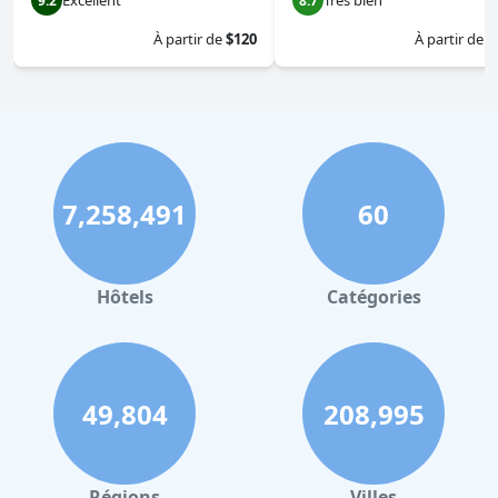
Excellent
Très bien
9.2
8.7
À partir de
$120
À partir de
$
7,258,491
60
Hôtels
Catégories
49,804
208,995
Régions
Villes