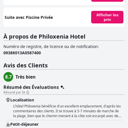
Afficher les
Suite avec Piscine Privée
prix
À propos de Philoxenia Hotel
Numéro de registre, de licence ou de notification
:
0938Κ013Α0587400
Avis des Clients
8.7
Très bien
Résumé des Évaluations
Résumé par IA
Localisation
L'hôtel Philoxenia bénéficie d'un excellent emplacement, d'après les
commentaires des clients. Il se trouve à 5-7 minutes de marche de
la plage, bien que le chemin menant à la côte soit escarpé avec des
centaines de marches. L'hôtel est situé dans un quartier agréable
Petit-déjeuner
qui permet aux visiteurs d'explorer Halkidiki rapidement. Alors que