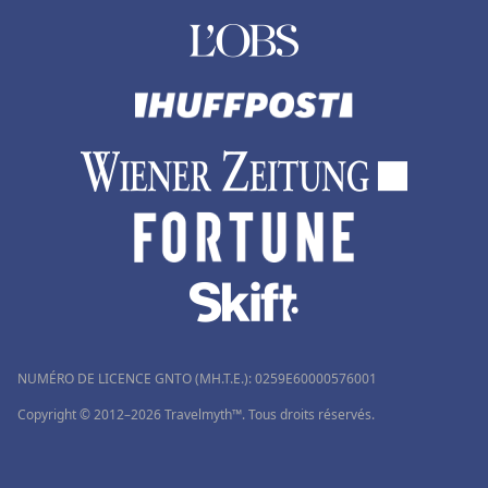
NUMÉRO DE LICENCE GNTO (MH.T.E.): 0259Ε60000576001
Copyright © 2012–2026 Travelmyth™. Tous droits réservés.