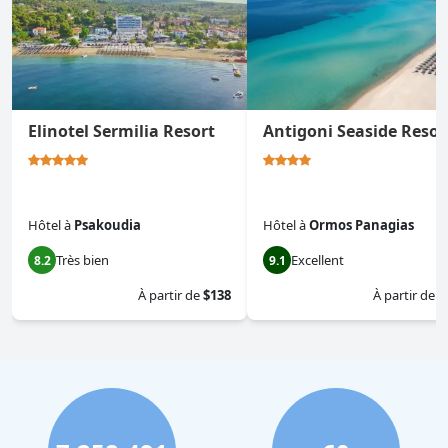
Elinotel Sermilia Resort
Antigoni Seaside Resor
Hôtel
à
Psakoudia
Hôtel
à
Ormos Panagias
Très bien
Excellent
8.2
9.1
À partir de
$138
À partir de
$