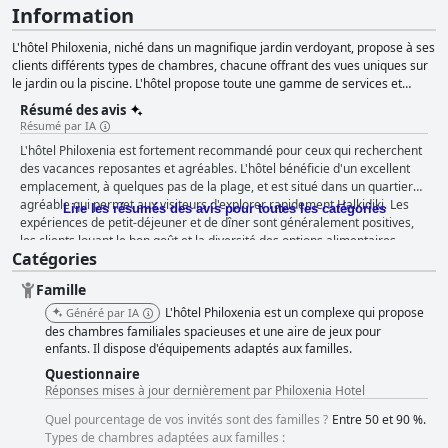
Information
L'hôtel Philoxenia, niché dans un magnifique jardin verdoyant, propose à ses
clients différents types de chambres, chacune offrant des vues uniques sur
le jardin ou la piscine. L'hôtel propose toute une gamme de services et
d'équipements, notamment une réception ouverte 24 heures sur 24, un
Résumé des avis
parking gratuit, un service en chambre et un espace bien-être avec un
Résumé par IA
sauna, un hammam et un centre de remise en forme moderne. Les clients
L'hôtel Philoxenia est fortement recommandé pour ceux qui recherchent
peuvent savourer de délicieux repas dans les deux restaurants de l'hôtel ou
des vacances reposantes et agréables. L'hôtel bénéficie d'un excellent
déguster une boisson rafraîchissante au bar près de la piscine principale.
emplacement, à quelques pas de la plage, et est situé dans un quartier
L'hôtel propose également un espace enfants et un accès à divers sports
agréable qui permet aux visiteurs d'explorer rapidement Halkidiki. Les
nautiques, bains thermaux et pistes cyclables pour les personnes en quête
Lire les résumés des avis pour toutes les catégories
expériences de petit-déjeuner et de dîner sont généralement positives,
d'aventure et d'exploration pendant leur séjour.
les clients louant le bon goût et la diversité des options alimentaires.
Catégories
L'hôtel propose des chambres spacieuses, modernes et propres,
équipées de meubles neufs et de lits confortables, parfaites pour un
Famille
séjour confortable et relaxant. Le personnel est amical, poli et serviable,
créant une atmosphère familiale que les clients apprécient. L'hôtel offre
L'hôtel Philoxenia est un complexe qui propose
Généré par IA
également une excellente piscine extérieure qui reçoit des critiques
des chambres familiales spacieuses et une aire de jeux pour
positives de la part des clients. Les familles avec enfants trouveront
enfants. Il dispose d'équipements adaptés aux familles.
l'hôtel Philoxenia un endroit idéal pour séjourner avec une atmosphère
Questionnaire
chaleureuse et une équipe d'animation pour enfants qui organise des
Réponses mises à jour dernièrement par Philoxenia Hotel
événements spéciaux pour les enfants. Dans l'ensemble, l'hôtel
Quel pourcentage de vos invités sont des familles ?
Entre 50 et 90 %.
Philoxenia est fortement recommandé pour ceux qui recherchent un lieu
Types de chambres adaptées aux familles :
de vacances pratique et agréable.