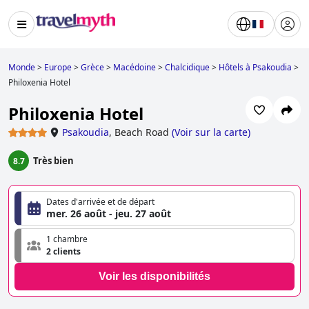
Monde
>
Europe
>
Grèce
>
Macédoine
>
Chalcidique
>
Hôtels à Psakoudia
>
Philoxenia Hotel
Philoxenia Hotel
Psakoudia
,
Beach Road
(
Voir sur la carte
)
Très bien
8.7
Dates d'arrivée et de départ
mer. 26 août - jeu. 27 août
1 chambre
2 clients
Voir les disponibilités