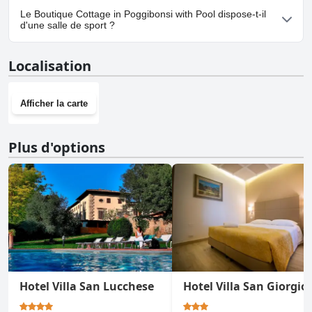
Non, il n'y a pas de parking à Boutique Cottage in Poggibonsi
Le Boutique Cottage in Poggibonsi with Pool dispose-t-il
with Pool.
d'une salle de sport ?
Non, Boutique Cottage in Poggibonsi with Pool n'a pas de salle
Localisation
de sport.
Afficher la carte
Plus d'options
Hotel Villa San Lucchese
Hotel Villa San Giorgio