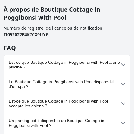
À propos de Boutique Cottage in
Poggibonsi with Pool
Numéro de registre, de licence ou de notification
:
IT052022B4K7CX9UYG
FAQ
Est-ce que Boutique Cottage in Poggibonsi with Pool a une
piscine ?
Oui, Boutique Cottage in Poggibonsi with Pool dispose de
Le Boutique Cottage in Poggibonsi with Pool dispose-t-il
piscine(s) appartenant à une ou plusieurs des catégories
d'un spa ?
suivantes : Piscine Extérieure.Pour plus d'informations, lisez les
réponses au questionnaire
Piscine
.
Non, il n'y a pas de spa à Boutique Cottage in Poggibonsi with
Est-ce que Boutique Cottage in Poggibonsi with Pool
Pool.
accepte les chiens ?
Non, Boutique Cottage in Poggibonsi with Pool n'accepte pas les
Un parking est-il disponible au Boutique Cottage in
chiens.
Poggibonsi with Pool ?