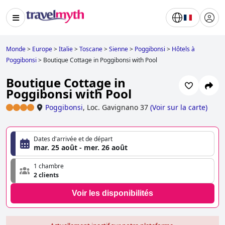
Monde
>
Europe
>
Italie
>
Toscane
>
Sienne
>
Poggibonsi
>
Hôtels à
Poggibonsi
>
Boutique Cottage in Poggibonsi with Pool
Boutique Cottage in
Poggibonsi with Pool
Poggibonsi
,
Loc. Gavignano 37
(
Voir sur la carte
)
Dates d'arrivée et de départ
mar. 25 août - mer. 26 août
1 chambre
2 clients
Voir les disponibilités