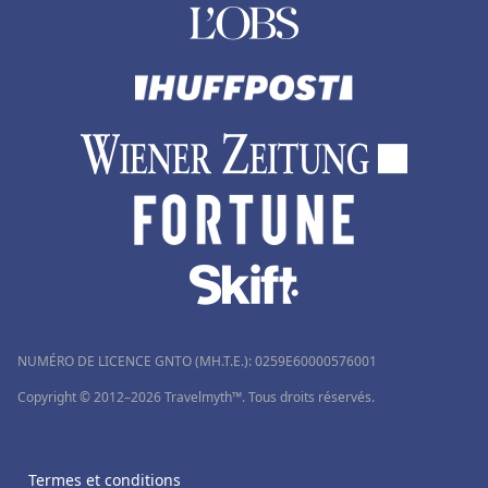
NUMÉRO DE LICENCE GNTO (MH.T.E.): 0259Ε60000576001
Copyright © 2012–2026 Travelmyth™. Tous droits réservés.
Termes et conditions