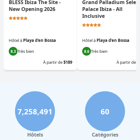
BLESS Ibiza The Site -
Grand Palladium Selec
New Opening 2026
Palace Ibiza - All
Inclusive
Hôtel
à
Playa d'en Bossa
Hôtel
à
Playa d'en Bossa
Très bien
Très bien
8.3
8.6
À partir de
$189
À partir de
$
7,258,491
60
Hôtels
Catégories