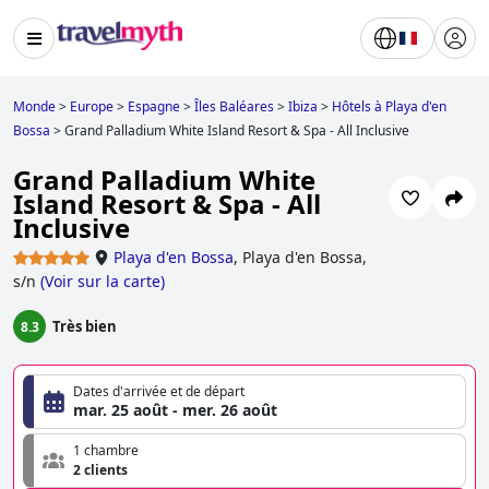
Monde
>
Europe
>
Espagne
>
Îles Baléares
>
Ibiza
>
Hôtels à Playa d'en
Bossa
>
Grand Palladium White Island Resort & Spa - All Inclusive
Grand Palladium White
Island Resort & Spa - All
Inclusive
Playa d'en Bossa
,
Playa d'en Bossa,
s/n
(
Voir sur la carte
)
Très bien
8.3
Dates d'arrivée et de départ
mar. 25 août - mer. 26 août
1 chambre
2 clients