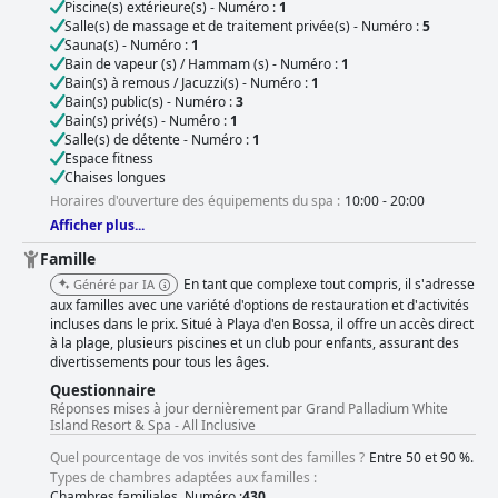
Piscine(s) extérieure(s) - Numéro :
1
la sélection de nourriture et de boissons étant généralement bonne, mais
Salle(s) de massage et de traitement privée(s) - Numéro :
5
certains clients notent des frais supplémentaires pour le
Sauna(s) - Numéro :
1
réapprovisionnement du minibar, les chaises de plage et l'eau, ainsi que
Bain de vapeur (s) / Hammam (s) - Numéro :
1
l'exclusion du spa de la formule. Dans l'ensemble, le Grand Palladium
Bain(s) à remous / Jacuzzi(s) - Numéro :
1
White Island Resort & Spa - Tout Inclus offre un rapport qualité-prix
Bain(s) public(s) - Numéro :
3
exceptionnel avec des inconvénients mineurs qui sont compensés par
Bain(s) privé(s) - Numéro :
1
son emplacement exceptionnel et ses installations de premier ordre.
Salle(s) de détente - Numéro :
1
Espace fitness
Chaises longues
Horaires d'ouverture des équipements du spa :
10:00 - 20:00
Afficher plus...
Famille
En tant que complexe tout compris, il s'adresse
Généré par IA
aux familles avec une variété d'options de restauration et d'activités
incluses dans le prix. Situé à Playa d'en Bossa, il offre un accès direct
à la plage, plusieurs piscines et un club pour enfants, assurant des
divertissements pour tous les âges.
Questionnaire
Réponses mises à jour dernièrement par Grand Palladium White
Island Resort & Spa - All Inclusive
Quel pourcentage de vos invités sont des familles ?
Entre 50 et 90 %.
Types de chambres adaptées aux familles :
Chambres familiales. Numéro :
430