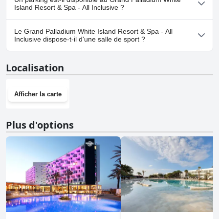
n'accepte pas les chiens.
Island Resort & Spa - All Inclusive ?
Oui, un parking est disponible à Grand Palladium White Island
Le Grand Palladium White Island Resort & Spa - All
Resort & Spa - All Inclusive.Pour plus d'informations, lisez les
Inclusive dispose-t-il d'une salle de sport ?
réponses au questionnaire
Parking
.
Oui, Grand Palladium White Island Resort & Spa - All Inclusive
Localisation
dispose d'une salle de sport.Pour plus d'informations, lisez les
réponses au questionnaire
Salle de Sport
.
Afficher la carte
Plus d'options