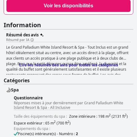
Voir les disponibilités
Information
Résumé des avis
Résumé par IA
Le Grand Palladium White Island Resort & Spa - Tout Inclus est un grand
hôtel idéalement situé au centre, avec un accès direct à la plage, offrant
aux clients un accès pratique à une plage publique et à deux clubs de
plage. Bien que le petit-déjeuner puisse être amélioré, la diversité et la
Lire les résumés des avis pour toutes les catégories
qualité du buffet sont généralement satisfaisantes et il existe plusieurs
restaurants proposant des repas sous forme de buffet. Les avis des
Catégories
clients concernant les options de dîner sont mitigés, certains clients
trouvant que le buffet et les restaurants à la carte proposent une
Spa
nourriture incroyable, mais d'autres estimant que les repas étaient
répétitifs et de mauvaise qualité. Les chambres de l'hôtel reçoivent des
Questionnaire
avis mitigés, certains clients les trouvant propres et bien équipées, tandis
Réponses mises à jour dernièrement par Grand Palladium White
Island Resort & Spa - All Inclusive
que d'autres se plaignent d'une décoration vieillotte et fatiguée, de
problèmes d'humidité et de mauvaises odeurs. Cependant, de nombreux
2
2
Taille des équipements du spa :
Zone intérieure : 198 m
(2131 ft
)
clients apprécient l'excellente propreté de l'hôtel, ainsi que la serviabilité
2
2
Espace extérieur : 65 m
(700 ft
)
et la gentillesse du personnel. Le spa est un point fort de l'hôtel, tandis
Equipements du spa :
que les piscines sont spacieuses et magnifiques, mais elles peuvent être
Piscine(s) intérieure(s) - Numéro :
2
rapidement bondées. La formule tout inclus a reçu des critiques mitigées,