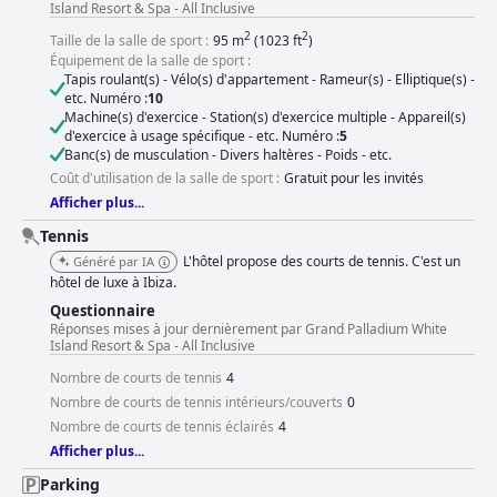
Island Resort & Spa - All Inclusive
2
2
Taille de la salle de sport :
95 m
(1023 ft
)
Équipement de la salle de sport :
Tapis roulant(s) - Vélo(s) d'appartement - Rameur(s) - Elliptique(s) -
etc. Numéro :
10
Machine(s) d'exercice - Station(s) d'exercice multiple - Appareil(s)
d'exercice à usage spécifique - etc. Numéro :
5
Banc(s) de musculation - Divers haltères - Poids - etc.
Coût d'utilisation de la salle de sport :
Gratuit pour les invités
Afficher plus...
Tennis
L'hôtel propose des courts de tennis. C'est un
Généré par IA
hôtel de luxe à Ibiza.
Questionnaire
Réponses mises à jour dernièrement par Grand Palladium White
Island Resort & Spa - All Inclusive
Nombre de courts de tennis
4
Nombre de courts de tennis intérieurs/couverts
0
Nombre de courts de tennis éclairés
4
Afficher plus...
Parking