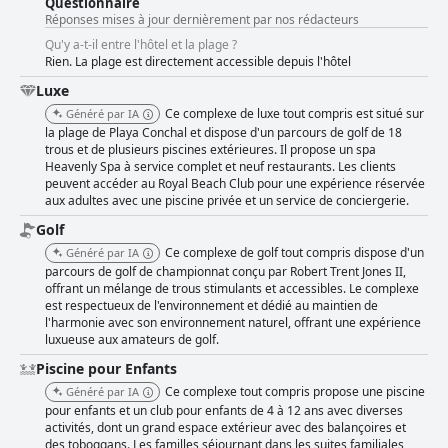
Questionnaire
amateurs de golf, l'hôtel dispose d'un beau terrain de golf en parfait état,
Réponses mises à jour dernièrement par nos rédacteurs
bien que certains clients l'aient trouvé trop cher. Dans l'ensemble, le
Qu'y a-t-il entre l'hôtel et la plage ?
Westin Reserva Conchal est un complexe luxueux et exceptionnel qui a
Rien. La plage est directement accessible depuis l'hôtel
dépassé les attentes des clients et leur a permis de vivre une superbe
expérience de vacances.
Luxe
Ce complexe de luxe tout compris est situé sur
Généré par IA
la plage de Playa Conchal et dispose d'un parcours de golf de 18
trous et de plusieurs piscines extérieures. Il propose un spa
Heavenly Spa à service complet et neuf restaurants. Les clients
peuvent accéder au Royal Beach Club pour une expérience réservée
aux adultes avec une piscine privée et un service de conciergerie.
Golf
Ce complexe de golf tout compris dispose d'un
Généré par IA
parcours de golf de championnat conçu par Robert Trent Jones II,
offrant un mélange de trous stimulants et accessibles. Le complexe
est respectueux de l'environnement et dédié au maintien de
l'harmonie avec son environnement naturel, offrant une expérience
luxueuse aux amateurs de golf.
Piscine pour Enfants
Ce complexe tout compris propose une piscine
Généré par IA
pour enfants et un club pour enfants de 4 à 12 ans avec diverses
activités, dont un grand espace extérieur avec des balançoires et
des toboggans. Les familles séjournant dans les suites familiales