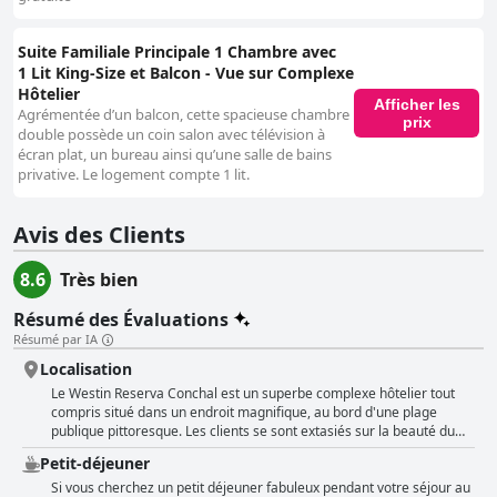
Suite Familiale Principale 1 Chambre avec
1 Lit King-Size et Balcon - Vue sur Complexe
Hôtelier
Afficher les
Agrémentée d’un balcon, cette spacieuse chambre
prix
double possède un coin salon avec télévision à
écran plat, un bureau ainsi qu’une salle de bains
privative. Le logement compte 1 lit.
Avis des Clients
8.6
Très bien
Résumé des Évaluations
Résumé par IA
Localisation
Le Westin Reserva Conchal est un superbe complexe hôtelier tout
compris situé dans un endroit magnifique, au bord d'une plage
publique pittoresque. Les clients se sont extasiés sur la beauté du
terrain luxuriant et sur l'environnement naturel époustouflant, avec
Petit-déjeuner
une végétation abondante et des animaux sauvages situés juste à
côté du complexe. De nombreux clients ont apprécié l'accès facile à
Si vous cherchez un petit déjeuner fabuleux pendant votre séjour au