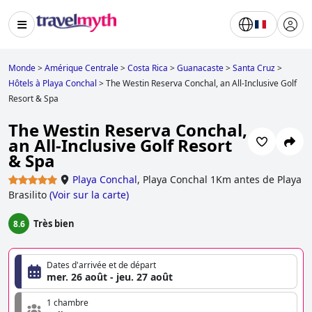
Monde
>
Amérique Centrale
>
Costa Rica
>
Guanacaste
>
Santa Cruz
>
Hôtels à Playa Conchal
>
The Westin Reserva Conchal, an All-Inclusive Golf
Resort & Spa
The Westin Reserva Conchal,
an All-Inclusive Golf Resort
& Spa
Playa Conchal
,
Playa Conchal 1Km antes de Playa
Brasilito
(
Voir sur la carte
)
Très bien
8.6
Dates d'arrivée et de départ
mer. 26 août - jeu. 27 août
1 chambre