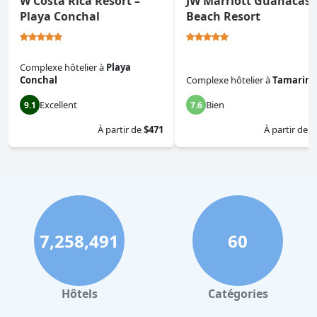
W Costa Rica Resort –
JW Marriott Guanacast
Playa Conchal
Beach Resort
Complexe hôtelier
à
Playa
Conchal
Complexe hôtelier
à
Tamarin
Excellent
Bien
9.1
7.6
À partir de
$471
À partir de
$
7,258,491
60
Hôtels
Catégories