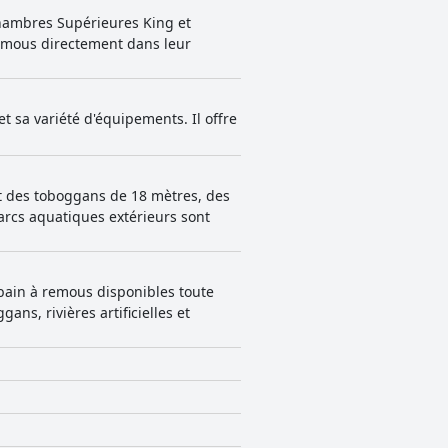
mbres spacieuses et la variété des
chambres Supérieures King et
x pour les vacances en famille.
 remous directement dans leur
nfortables avec des oreillers
le sentiment général penche vers un
n Forge.
 sa variété d'équipements. Il offre
t des toboggans de 18 mètres, des
arcs aquatiques extérieurs sont
 bain à remous disponibles toute
ns, rivières artificielles et