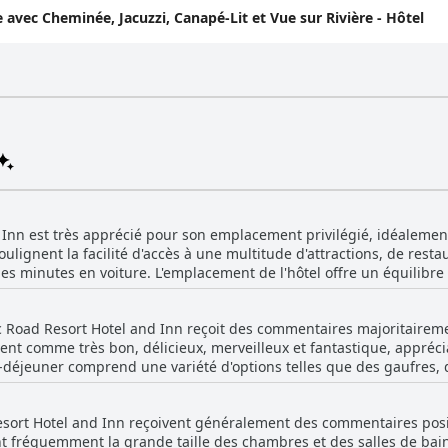
avec Cheminée, Jacuzzi, Canapé-Lit et Vue sur Rivière - Hôtel
 Inn est très apprécié pour son emplacement privilégié, idéalemen
oulignent la facilité d'accès à une multitude d'attractions, de rest
s minutes en voiture. L'emplacement de l'hôtel offre un équilibre p
 paisible et calme, loin du bruit. Les visiteurs apprécient les vues spectaculaires,
nant sur la rivière ou offrant des panoramas sur la montagne. Ce
c Road Resort Hotel and Inn reçoit des commentaires majoritairement
crée un cadre idéal pour la détente et l'aventure. L'accès facile aux
ent comme très bon, délicieux, merveilleux et fantastique, appréci
es et les spectacles locaux renforce encore son attrait pour les fa
-déjeuner comprend une variété d'options telles que des gaufres, 
nt idéalement situé, mais il offre également des commodités telle
les, des bagels et des muffins, ce qui le rend pratique et attrayant
térieures avec toboggans et rivières paresseuses, ainsi qu'un petit
 gratuité du petit-déjeuner ajoute de la valeur au séjour et la sa
 voyageurs souhaitant confort et commodité. L'excellent personnel
ort Hotel and Inn reçoivent généralement des commentaires positi
isponibles. Cependant, certains critiques ont estimé que les offres de
nt positive. En résumé, le Music Road Resort Hotel and Inn promet un
nt fréquemment la grande taille des chambres et des salles de bai
cier d'une plus grande variété et de l'inclusion d'articles comme de
 un séjour confortable, ce qui en fait un choix exceptionnel pour l