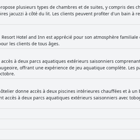
cines et les toboggans aquatiques, les familles appréciant les cha
ropose plusieurs types de chambres et de suites, y compris des 
familiale de l'hôtel et le personnel amical en font un excellent choi
es jacuzzi à côté du lit. Les clients peuvent profiter d'un bain à
s commentaires mitigés. De nombreux clients trouvent les lits très co
onnent la fermeté et l'inconfort. Malgré ces expériences variées, 
s, ce qui en fait un choix exceptionnel pour les visiteurs de Pigeo
Resort Hotel and Inn est apprécié pour son atmosphère familiale et
our les clients de tous âges.
nt accès à deux parcs aquatiques extérieurs saisonniers comprenan
augeoire, offrant une expérience de jeu aquatique complète. Les p
octobre.
ôtelier donne accès à deux piscines intérieures chauffées et à un
nt accès à deux parcs aquatiques extérieurs saisonniers avec tobogga