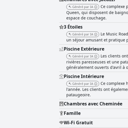
apprécient particulièrement les pis
Ce complexe p
Généré par IA
activités disponibles. L'atmosphère 
Queen, qui disposent de baignoir
Enfin, le confort des lits reçoit de
espace de couchage.
moelleux, tandis que d'autres menti
séjour agréable et confortable. En résumé, le Music Road Resort Hotel and Inn est réputé pour son excellent emplacement, sa propreté et
3 Étoiles
ses commodités adaptées aux famille
Le Music Road 
Généré par IA
un séjour amusant et pratique p
Piscine Extérieure
Les clients o
Généré par IA
rivières paresseuses et une pat
généralement ouverts d'avril à 
Piscine Intérieure
Ce complexe h
Généré par IA
l'année. Les clients ont égaleme
pataugeoire.
Chambres avec Cheminée
Famille
Wi-Fi Gratuit