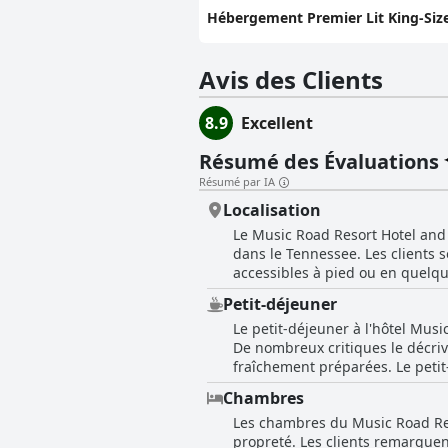
Hébergement Premier Lit King-Size 
Avis des Clients
8.9
Excellent
Résumé des Évaluations
Résumé par IA
Localisation
Le Music Road Resort Hotel and
dans le Tennessee. Les clients s
accessibles à pied ou en quelque
principale animée tout en offrant un environnement
Petit-déjeuner
en particulier les chambres don
Le petit-déjeuner à l'hôtel Musi
activités et de paysages sereins 
De nombreux critiques le décriv
Dollywood, les zones commerçant
fraîchement préparées. Le petit
L'établissement est non seuleme
sauce et des biscuits, des céréa
ouvertes 24h/24, des piscines ex
Chambres
bien commencer leur journée. La
choix de premier ordre pour les
Les chambres du Music Road Res
décrite comme propre avec de nombreuses places assises d
spacieuses contribuent à une expérience client globaleme
propreté. Les clients remarque
petit-déjeuner pourraient bénéfi
excellent emplacement associé à