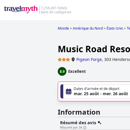
7,258,491 hôtels
dans 60 catégories
Monde
>
Amérique du Nord
>
États-Unis
>
T
Music Road Reso
Pigeon Forge
,
303 Henders
Excellent
8.9
Dates d'arrivée et de départ
mar. 25 août - mer. 26 août
Information
Résumé des avis
Résumé par IA