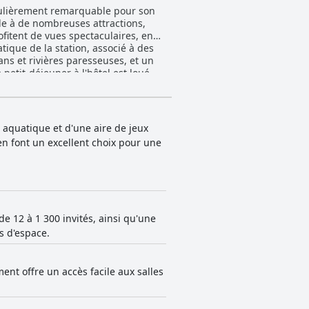
iculièrement remarquable pour son
le à de nombreuses attractions,
fitent de vues spectaculaires, en
tique de la station, associé à des
ns et rivières paresseuses, et un
s comprennent des gaufres, des
ter la variété. La salle à manger
ment à l'expérience culinaire des
n aquatique et d'une aire de jeux
'environnement douillet. Les balcons
n font un excellent choix pour une
 la nécessité de mises à jour, le
cs, y compris les piscines et les
n séjour hygiénique et confortable.
bilité et son professionnalisme.
ivers départements. Cependant, une
e 12 à 1 300 invités, ainsi qu'une
culier à la réception. Les
s d'espace.
on propose des piscines intérieures
ant un plaisir toute l'année. Bien
ois une forte humidité et de fortes
nt offre un accès facile aux salles
 et apprécient la commodité du
de pointe, et un manque de places