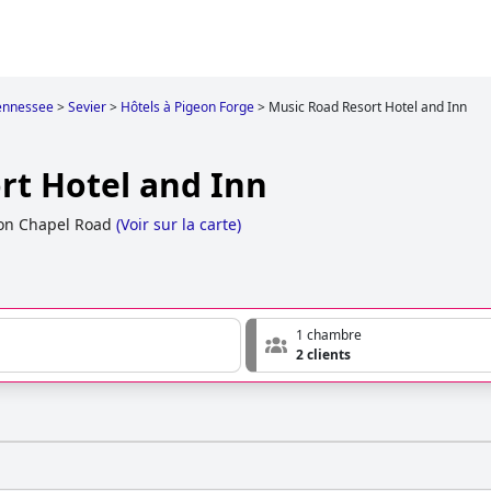
ennessee
>
Sevier
>
Hôtels à Pigeon Forge
>
Music Road Resort Hotel and Inn
rt Hotel and Inn
on Chapel Road
(
Voir sur la carte
)
1 chambre
2 clients