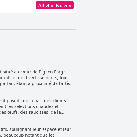
Afficher les prix
t situé au cœur de Pigeon Forge,
aurants et de divertissements, tous
arfait, étant à proximité de l'artère
tte combinaison de proximité des
 positifs de la part des clients.
 principales attractions telles que
ant les sélections chaudes et
milles et les groupes.
des œufs, des saucisses, de la
s que des piscines intérieures
 pour les clients qui cherchent à
-déjeuner gratuit, ce qui en fait un
lle à manger est généralement
 et les chambres propres et
fs, soulignant leur espace et leur
n, beaucoup notant que les
s fruits frais et des céréales.
es visiteurs de Pigeon Forge.