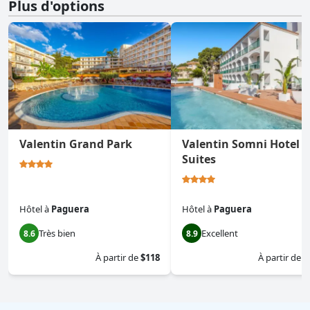
Plus d'options
Valentin Grand Park
Valentin Somni Hotel 
Suites
Hôtel
à
Paguera
Hôtel
à
Paguera
Très bien
Excellent
8.6
8.9
À partir de
$118
À partir de
$