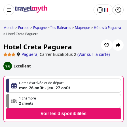
Monde
>
Europe
>
Espagne
>
Îles Baléares
>
Majorque
>
Hôtels à Paguera
>
Hotel Creta Paguera
Hotel Creta Paguera
Paguera
,
Carrer Eucaliptus 2
(
Voir sur la carte
)
Excellent
9.6
Dates d'arrivée et de départ
mer. 26 août - jeu. 27 août
1 chambre
2 clients
Voir les disponibilités