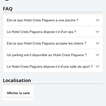
FAQ
Est-ce que Hotel Creta Paguera a une piscine ?
Non, Hotel Creta Paguera n'a pas de piscine.
Le Hotel Creta Paguera dispose-t-il d'un spa ?
Non, il n'y a pas de spa à Hotel Creta Paguera.
Est-ce que Hotel Creta Paguera accepte les chiens ?
Non, Hotel Creta Paguera n'accepte pas les chiens.
Un parking est-il disponible au Hotel Creta Paguera ?
Non, il n'y a pas de parking à Hotel Creta Paguera.
Le Hotel Creta Paguera dispose-t-il d'une salle de sport ?
Non, Hotel Creta Paguera n'a pas de salle de sport.
Localisation
Afficher la carte