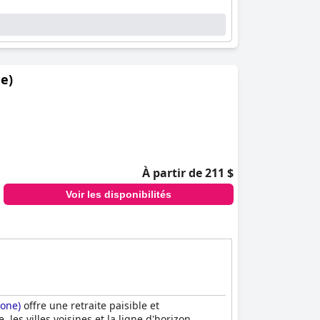
e)
À partir de 211 $
Voir les disponibilités
rone)
offre une retraite paisible et
es villes voisines et la ligne d'horizon