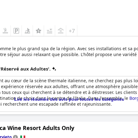
+7
mme le plus grand spa de la région. Avec ses installations et sa pol
otre séjour aussi relaxant que possible. L'hôtel propose une variété
'Réservé aux Adultes'.
nt au cœur de la scène thermale italienne, ne cherchez pas plus lo
xpérience réservée aux adultes, offrant une atmosphère paisible et
us ceux qui cherchent à se détendre et à déstresser. Les clients o
ination de choix dans le centre de l'Italie. Dans l'ensemble, le
Bor
Lire les résumés des avis pour toutes les catégories
i recherchent une escapade raffinée et rajeunissante.
ca Wine Resort Adults Only
rvieto