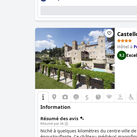
Castell
Hôtel à
P
Excel
9,2
$
Information
Résumé des avis
Résumé par IA
Niché à quelques kilomètres du centre-ville de
époustouflante. Ce château médiéval magnifique