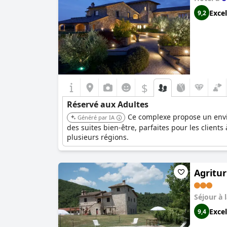
Excel
9,2
$
Réservé aux Adultes
Ce complexe propose un envi
Généré par IA
des suites bien-être, parfaites pour les client
plusieurs régions.
Agritu
Séjour à 
Excel
9,4