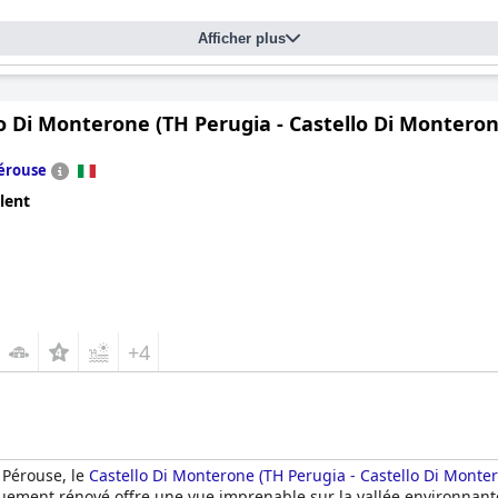
Afficher plus
o Di Monterone (TH Perugia - Castello Di Monteron
érouse
lent
+4
 Pérouse, le
Castello Di Monterone (TH Perugia - Castello Di Monte
ment rénové offre une vue imprenable sur la vallée environnante, l