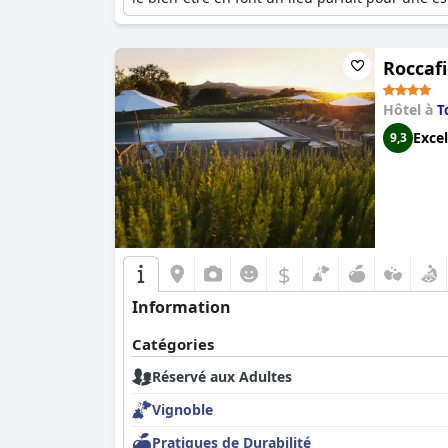
Roccaf
Hôtel à
T
Excel
9,3
$
Information
Catégories
Réservé aux Adultes
Vignoble
Pratiques de Durabilité