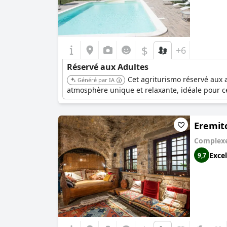
$
+6
Réservé aux Adultes
Cet agriturismo réservé aux a
Généré par IA
atmosphère unique et relaxante, idéale pour c
Eremit
Complexe
Excel
9,7