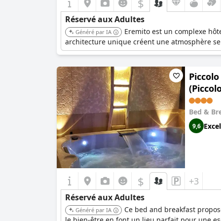
$
Réservé aux Adultes
Eremito est un complexe hôtel
Généré par IA
architecture unique créent une atmosphère sere
Piccolo
(Piccol
spa pri
Bed & Br
Excel
9,6
$
+3
Réservé aux Adultes
Ce bed and breakfast propose
Généré par IA
le bien-être en font un lieu parfait pour une 