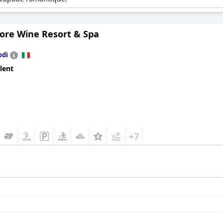
iore Wine Resort & Spa
odi
lent
+7