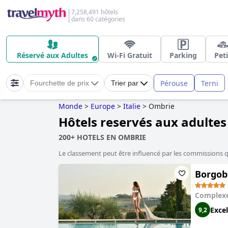
7,258,491 hôtels
dans 60 catégories
Réservé aux Adultes
Wi-Fi Gratuit
Parking
Peti
Pérouse
Terni
Fourchette de prix
Trier par
Monde
>
Europe
>
Italie
>
Ombrie
Hôtels reservés aux adulte
200+ HOTELS EN OMBRIE
Le classement peut être influencé par les commissions 
Borgob
Complexe
Excel
9,2