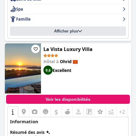
remarques positives, avec des termes comme « superbe » et «
Spa
fantastique » fréquemment mentionnés. Bien que certains
clients aient noté des points à améliorer tels que la variété et la
Famille
température des plats du buffet, la satisfaction globale
concernant le petit-déjeuner reste élevée. De même, le dîner est
Afficher plus
loué pour sa qualité et sa variété, proposant de délicieux plats
locaux et des portions généreuses, bien que quelques
problèmes mineurs comme la température des aliments et la
disponibilité des réapprovisionnements aient été notés.
La Vista Luxury Villa
Les chambres de l'hôtel sont souvent décrites comme
Hôtel à
Ohrid
spacieuses, bien aménagées et propres, et beaucoup offrent de
Excellent
9,6
belles vues sur le lac ou la forêt. Le niveau élevé de propreté est
un thème récurrent, l'hôtel maintenant constamment des
chambres et des espaces communs impeccables. Les clients
apprécient le linge de maison frais, le service de ménage
quotidien et les installations de spa et de piscine bien
entretenues.
Voir les disponibilités
Le personnel reçoit des éloges généralisés pour sa gentillesse,
$
+2
son serviabilité et son professionnalisme, contribuant de
manière significative à l'agréable expérience des clients. Qu'ils
Information
interagissent avec l'équipe de réception, les serveurs du
restaurant ou les employés du spa, les visiteurs se sentent bien
Résumé des avis