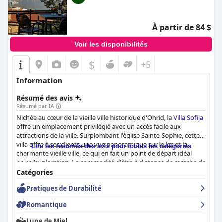
Malgré quelques lacunes mineures, l'emplacement magnifique
Le petit-déjeuner à la
Villa Dislievski
est un autre point fort,
de la
Villa Klia
, son hébergement propre et confortable et son
souvent décrit comme délicieux, varié et copieux. Le buffet
hospitalité exceptionnelle en font une destination hautement
complet offre un large éventail d'options, y compris des plats
À partir de 84 $
recommandée.
adaptés aux végétariens, et il est fréquemment réapprovisionné
pour garantir la fraîcheur. L'hygiène pendant le petit-déjeuner
Voir les disponibilités
est impeccable et les clients apprécient la variété surprise qui
change quotidiennement, bien que certains aient noté des
$
+5
critiques mineures concernant le café.
Information
Le service exceptionnel fourni par le couple marié, Ljubica et
Duško, ainsi que leur personnel, ajoute une touche personnelle
Résumé des avis
au séjour. Ils sont salués pour leur attitude chaleureuse, amicale
Résumé par IA
et leur attention, ce qui permet aux clients de se sentir comme
Nichée au cœur de la vieille ville historique d'Ohrid, la
Villa Sofija
chez eux. Les propriétaires offrent des informations locales
offre un emplacement privilégié avec un accès facile aux
précieuses et répondent rapidement à toutes les demandes, ce
attractions de la ville. Surplombant l'église Sainte-Sophie, cette
qui reflète le soin et l'attention portés à l'hospitalité globale.
villa offre à ses clients une vue panoramique sur le lac et la
Lire les résumés des avis pour toutes les catégories
charmante vieille ville, ce qui en fait un point de départ idéal
Le stationnement est un autre point fort de la villa avec un
pour l'exploration. La commodité d'être à distance de marche de
parking privé gratuit et sécurisé disponible sur place. Les clients
la place centrale, des plages, de divers restaurants et d'autres
Catégories
apprécient la commodité et la tranquillité d'esprit offertes par
sites touristiques est très appréciée, offrant une atmosphère à
les places de parking garanties, ce qui facilite le séjour de ceux
Pratiques de Durabilité
la fois centrale, calme et privée.
qui voyagent en voiture.
Romantique
Les clients sont impressionnés par les chambres spacieuses,
Bien que le confort des lits ait reçu des critiques mitigées,
modernes et propres qui dépassent les attentes en termes de
certains trouvant les matelas trop fermes ou trop mous, l'hôtel
Lune de Miel