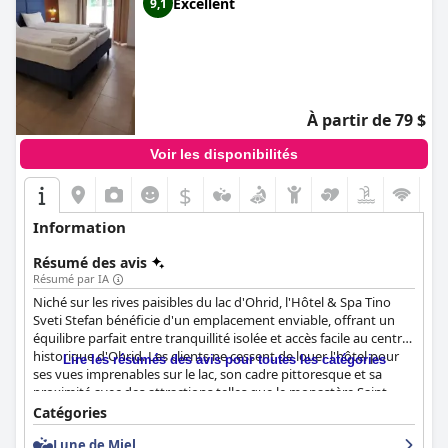
Excellent
9,1
À partir de 79 $
Voir les disponibilités
$
Information
Résumé des avis
Résumé par IA
Niché sur les rives paisibles du lac d'Ohrid, l'Hôtel & Spa Tino
Sveti Stefan bénéficie d'un emplacement enviable, offrant un
équilibre parfait entre tranquillité isolée et accès facile au centre
historique d'Ohrid. Les clients ne cessent de louer l'hôtel pour
Lire les résumés des avis pour toutes les catégories
ses vues imprenables sur le lac, son cadre pittoresque et sa
proximité avec des attractions telles que le monastère Saint-
Étienne.
Catégories
Lune de Miel
L'expérience du petit-déjeuner reçoit généralement des