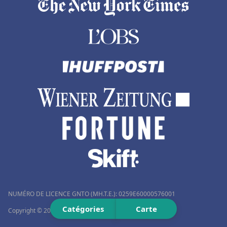
Hôtels aux Maldives
Hôtels dans les îles Canaries
Hôtels à Sorrento
Hôtels à Thuir
Hôtels à Millau
Hôtels à Préfailles
Hôtels à Sainte-Luce-sur-Loire
Hôtels à Montmorillon
Hôtels à Abu Dhabi
Hôtels à Al Hoceima
Hôtels à Saint-Gildas-de-Rhuys
NUMÉRO DE LICENCE GNTO (MH.T.E.): 0259Ε60000576001
Hôtels à Mirmande
Catégories
Carte
Copyright © 2012–2026 Travelmyth™. Tous droits réservés.