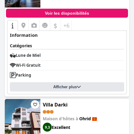
Dans l'ensemble, la
Villa Natali
est vivement recommandée pour
son emplacement paisible, son excellent service et ses
installations bien entretenues, offrant un séjour accueillant et
Voir les disponibilités
confortable près du pittoresque lac d'Ohrid.
$
+6
Information
Catégories
Lune de Miel
Wi-Fi Gratuit
Parking
Afficher plus
Villa Darki
Maison d'hôtes à
Ohrid
Excellent
9,3