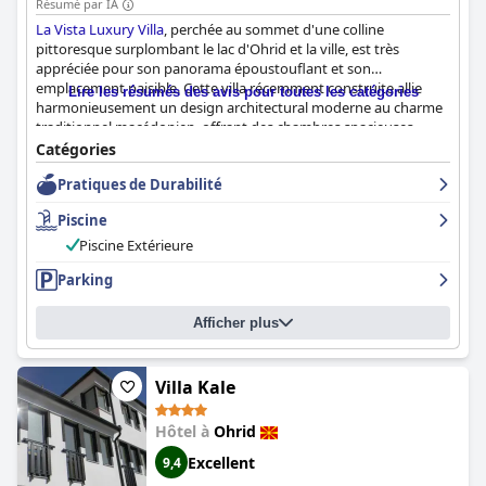
pris en charge et soutenus.
Résumé par IA
La Vista Luxury Villa
, perchée au sommet d'une colline
Bien que la qualité du WiFi soit mitigée, certains clients
pittoresque surplombant le lac d'Ohrid et la ville, est très
rencontrant des connexions faibles ou instables, les installations
appréciée pour son panorama époustouflant et son
du spa se distinguent comme un point fort majeur. Le spa est
emplacement paisible. Cette villa récemment construite allie
Lire les résumés des avis pour toutes les catégories
réputé pour son excellente propreté, sa gamme de commodités
harmonieusement un design architectural moderne au charme
et son environnement relaxant. Les espaces de la salle de sport
traditionnel macédonien, offrant des chambres spacieuses,
et de la piscine reçoivent également des commentaires positifs,
propres et confortables, lumineuses et meublées avec goût. La
Catégories
offrant des espaces bien entretenus et agréables pour l'exercice
villa offre une retraite paisible à quelques minutes en voiture du
et la détente.
Pratiques de Durabilité
centre-ville d'Ohrid, ce qui en fait un point de départ idéal pour
la détente et l'exploration.
Le stationnement est généralement pratique avec des options
Piscine
amples et sécurisées, bien que des défis occasionnels aux
Les clients apprécient la propreté exceptionnelle de la villa et
Piscine Extérieure
heures de pointe soient notés. Les familles trouvent l'hôtel
son environnement bien entretenu, ce qui contribue à son
particulièrement accueillant, appréciant les chambres familiales
Parking
atmosphère de luxe. Les chambres sont bien équipées avec des
et une gamme d'activités pour les enfants, ce qui en fait un
commodités modernes telles que la climatisation, des mini-
choix populaire pour les vacances en famille.
frigos, un service d'étage, une connexion Wi-Fi gratuite et des
Afficher plus
machines à café à capsules. Les lits et canapés confortables, ainsi
Dans l'ensemble, l'Hôtel & Spa Tino Sveti Stefan est très apprécié
que les grandes terrasses et les larges balcons offrant une vue
pour son emplacement serein, sa propreté exceptionnelle, sa
imprenable sur le lac, améliorent encore le séjour.
Villa Kale
restauration de qualité, ses hébergements confortables, son
personnel sympathique et ses excellentes installations de spa,
Le personnel de
La Vista Luxury Villa
reçoit des critiques
ce qui en fait un choix de premier ordre pour les voyageurs à la
Hôtel à
Ohrid
exceptionnelles pour sa gentillesse, son professionnalisme et
recherche d'un séjour relaxant et agréable à Ohrid.
son attention. Tina, la propriétaire, ainsi que les membres de
Excellent
9,4
l'équipe comme Viki, Murat, Natalie, Angela et Elena, sont