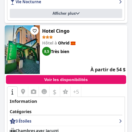
Vie Nocturne
leur propreté, leur espace et leurs équipements modernes. De
nombreuses chambres disposent de beaux balcons avec vue
Afficher plus
sur le lac ou le jardin, ce qui améliore le confort général et
l'attrait esthétique. Les salles de bains reçoivent des notes
élevées pour leur bon entretien, certains soulignant le luxe des
douches à effet pluie. La propriété est reconnue pour son
Hotel Cingo
aspect neuf et bien entretenu, contribuant à l'expérience
globale positive des clients.
Hôtel à
Ohrid
Très bien
8,5
Les clients apprécient également la
Villa Jordan
pour sa propreté
dans tous les aspects, des chambres aux espaces communs en
passant par la piscine. Des services de nettoyage quotidiens
garantissent que les normes élevées sont constamment
À partir de 54 $
respectées. La piscine extérieure elle-même est un atout majeur,
fréquemment mentionnée pour son atmosphère propre et
Voir les disponibilités
invitante et son magnifique jardin environnant. Des chaises
longues et des transats sont facilement disponibles, offrant une
$
+5
retraite relaxante aux visiteurs.
Information
Le personnel de la
Villa Jordan
reçoit des éloges notables pour
sa gentillesse et son serviabilité. Les clients décrivent les hôtes
Catégories
comme cordiaux, accommodants et multilingues, assurant un
environnement chaleureux et accueillant tout au long de leur
3 Étoiles
séjour. Malgré l'absence de service de petit-déjeuner,
Chambres avec Jacuzzi
l'emplacement stratégique de la villa à proximité de divers