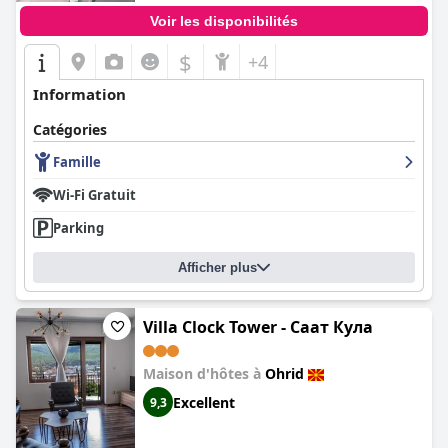
des chambres et des espaces communs. Bien que quelques
Voir les disponibilités
problèmes mineurs aient été notés, les efforts concertés du
personnel pour assurer un environnement hygiénique sont
$
+4
évidents.
Information
Le personnel de la
Villa Natali
se distingue par son amabilité, son
attention et son serviabilité exceptionnelles. Leur chaleureuse
Catégories
hospitalité et leur empressement à aider créent une
atmosphère accueillante et familiale qui laisse une impression
Famille
durable sur les clients.
Wi-Fi Gratuit
Le Wi-Fi à la villa est généralement fiable et rapide, et le
Parking
personnel est prompt à résoudre tout problème de
connectivité. Le stationnement est pratique et sûr, avec des
installations spacieuses et fermées disponibles gratuitement
Afficher plus
pour améliorer l'expérience globale des clients.
La
Villa Natali
s'adresse également bien aux familles, offrant des
Villa Clock Tower - Саат Кула
hébergements spacieux et des commodités axées sur la famille.
Les lits confortables et propres contribuent également à un
Maison d'hôtes à
Ohrid
séjour reposant, bien que certains clients aient noté des
problèmes mineurs avec le confort des lits qui pourraient être
Excellent
9,3
améliorés.