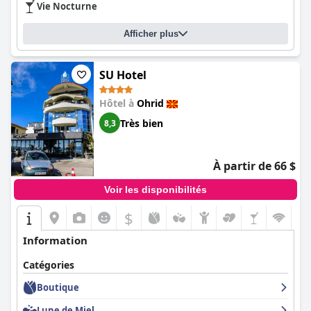
Vie Nocturne
Le spa de l'hôtel est un atout majeur, offrant une atmosphère
relaxante avec des installations modernes, de multiples saunas
Afficher plus
et jacuzzis. Bien qu'il soit généralement apprécié, certains clients
notent des points à améliorer, tels que les équipements non
fonctionnels et les contraintes de réservation.
SU Hotel
La salle de sport est bien équipée avec des installations
Hôtel à
Ohrid
modernes, recevant constamment des commentaires positifs
des clients pour sa qualité et son entretien.
Très bien
8,3
L'espace piscine est un autre point fort, avec une piscine
extérieure de taille importante et bien entretenue qui offre un
À partir de 66 $
environnement relaxant. Certains clients mentionnent la
température de l'eau de la piscine et la foule occasionnelle, mais
Voir les disponibilités
le consensus général est positif.
$
Les courts de tennis de l'hôtel sont bien entretenus et appréciés
par les clients, ce qui renforce l'attrait de l'hôtel pour les
Information
amateurs de tennis.
Catégories
Les familles trouvent l'
Unique - Resort and SPA
accueillant, avec
des chambres spacieuses, une salle de jeux pour enfants et un
Boutique
grand espace extérieur. Bien que l'aire de jeux intérieure et
l'espace piscine bondé soient parfois critiqués, l'environnement
Lune de Miel