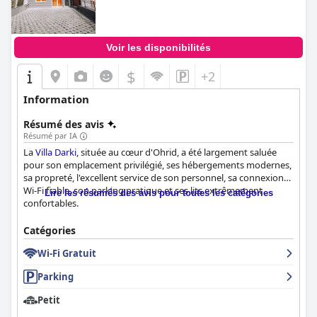
Voir les disponibilités
$
+2
Information
Résumé des avis
Résumé par IA
La
Villa Darki
, située au cœur d'Ohrid, a été largement saluée
pour son emplacement privilégié, ses hébergements modernes,
sa propreté, l'excellent service de son personnel, sa connexion
Wi-Fi fiable, son parking pratique et ses lits extrêmement
Lire les résumés des avis pour toutes les catégories
confortables.
Les clients apprécient fréquemment l'emplacement central de la
Catégories
villa, à quelques minutes du lac d'Ohrid et à proximité de la
Wi-Fi Gratuit
vieille ville historique. Son emplacement sur la rue principale est
réputé à la fois calme et sûr, offrant un mélange idéal de
Parking
tranquillité et d'accessibilité. Cet emplacement stratégique
permet aux clients d'explorer facilement les points d'intérêt
Petit
locaux, les restaurants, les supermarchés et la promenade