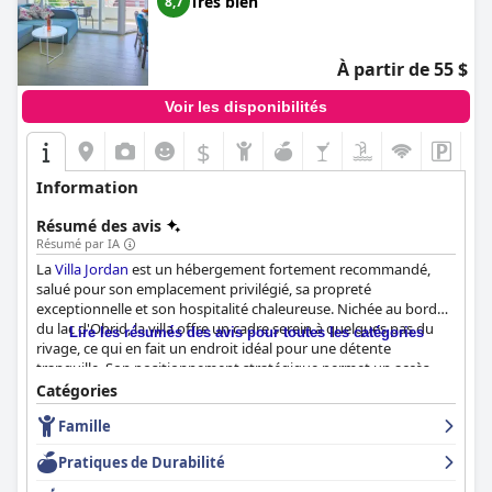
Très bien
8,7
exceptionnel et ses vues imprenables. Elle offre une atmosphère
accueillante et luxueuse qui rivalise avec les hôtels cinq étoiles
les plus réputés, ce qui en fait un choix exceptionnel pour les
À partir de 55 $
visiteurs d'Ohrid.
Voir les disponibilités
$
Information
Résumé des avis
Résumé par IA
La
Villa Jordan
est un hébergement fortement recommandé,
salué pour son emplacement privilégié, sa propreté
exceptionnelle et son hospitalité chaleureuse. Nichée au bord
du lac d'Ohrid, la villa offre un cadre serein à quelques pas du
Lire les résumés des avis pour toutes les catégories
rivage, ce qui en fait un endroit idéal pour une détente
tranquille. Son positionnement stratégique permet un accès
facile aux principales attractions d'Ohrid, le centre-ville et la
Catégories
vieille ville étant à quelques pas. La propriété est entourée de
Famille
restaurants, de bars et de boutiques, ce qui garantit aux clients
de nombreuses options de restauration et de divertissement.
Pratiques de Durabilité
Les chambres de la
Villa Jordan
sont constamment louées pour