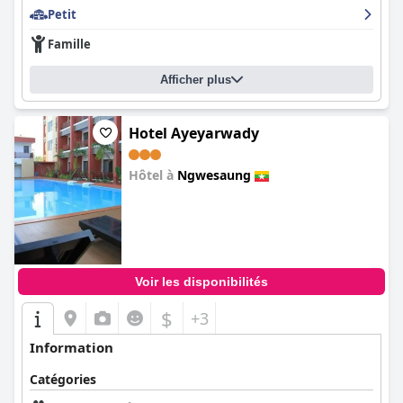
Petit
Famille
Afficher plus
Hotel Ayeyarwady
Hôtel à
Ngwesaung
0.0
Voir les disponibilités
$
+3
Information
Catégories