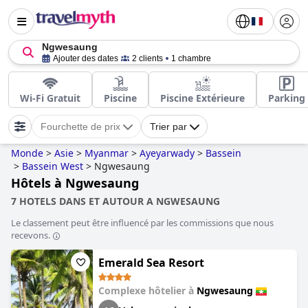
Ngwesaung
Ajouter des dates
2 clients
1 chambre
Wi-Fi Gratuit
Piscine
Piscine Extérieure
Parking
Fourchette de prix
Trier par
Monde
>
Asie
>
Myanmar
>
Ayeyarwady
>
Bassein
>
Bassein West
>
Ngwesaung
Hôtels à Ngwesaung
7 HOTELS DANS ET AUTOUR A NGWESAUNG
Le classement peut être influencé par les commissions que nous
recevons.
Emerald Sea Resort
Complexe hôtelier à
Ngwesaung