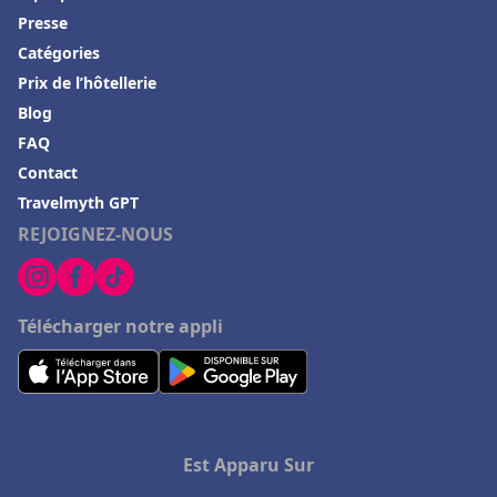
Hôtels à Lyons-la-Forêt
Presse
Hôtels à Moulis
Catégories
Prix de l’hôtellerie
Hôtels à Lucerne
Blog
Hôtels à Thannenkirch
FAQ
Hôtels à Vidauban
Contact
Hôtels à Taghazout
Travelmyth GPT
REJOIGNEZ-NOUS
Hôtels à Grenoble
Hôtels à Magalluf
Hôtels à Bora Bora
Télécharger notre appli
Hôtels à Corfou
Hôtels à Fréjus
Hôtels à Porquerolles
Hôtels à Corbas
Est Apparu Sur