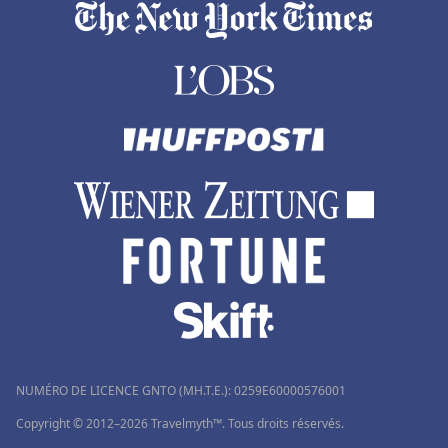
Hôtels en Midi Pyrénées
Hôtels en Ariège
Hôtels à Porticcio
Hôtels à Menorca
Hôtels aux Pays-Bas
NUMÉRO DE LICENCE GNTO (MH.T.E.): 0259Ε60000576001
Copyright © 2012–2026 Travelmyth™. Tous droits réservés.