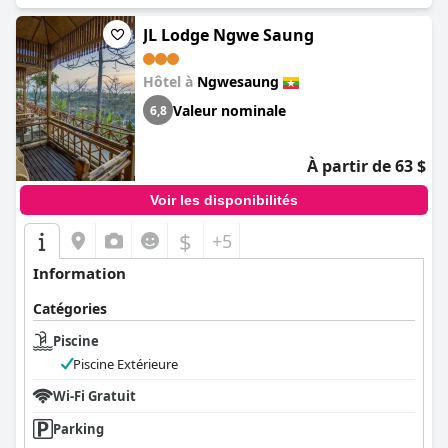
JL Lodge Ngwe Saung
Hôtel à
Ngwesaung
Valeur nominale
6,8
À partir de 63 $
Voir les disponibilités
$
+5
Information
Catégories
Piscine
Piscine Extérieure
Wi-Fi Gratuit
Parking