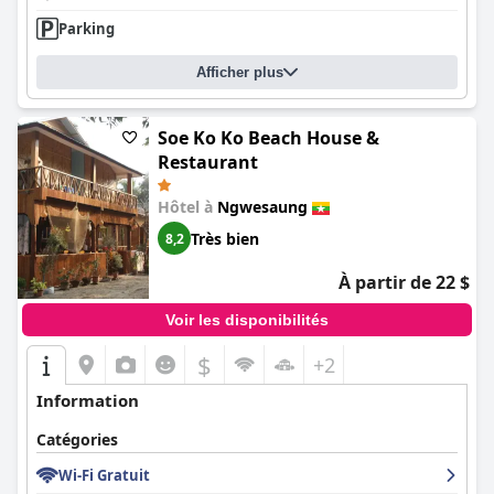
Parking
Afficher plus
Soe Ko Ko Beach House &
Restaurant
Hôtel à
Ngwesaung
Très bien
8,2
À partir de 22 $
Voir les disponibilités
$
+2
Information
Catégories
Wi-Fi Gratuit