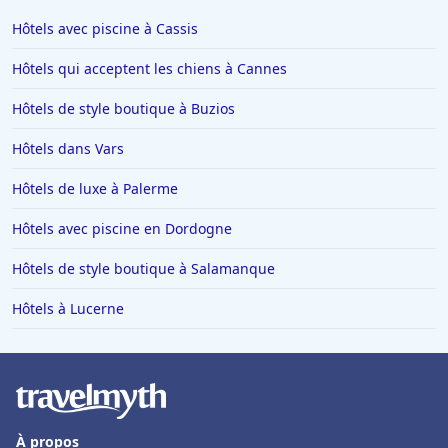
Hôtels à Bruxelles
Hôtels avec piscine à Cassis
Hôtels à Marseille
Hôtels qui acceptent les chiens à Cannes
Hôtels à Lens
Hôtels de style boutique à Buzios
Hôtels à Monaco
Hôtels dans Vars
Hôtels à Saint-Jean-de-Monts
Hôtels à Saint-Paul-les-Dax
Hôtels de luxe à Palerme
Hôtels à Ambert
Hôtels avec piscine en Dordogne
Hôtels en Guadeloupe
Hôtels de style boutique à Salamanque
Hôtels en Basse-Normandie
Hôtels à Lucerne
Hôtels à Puy-du-Fou
Hôtels à Tarnos
Hôtels à Le Barcares
Hôtels à Saulieu
À propos