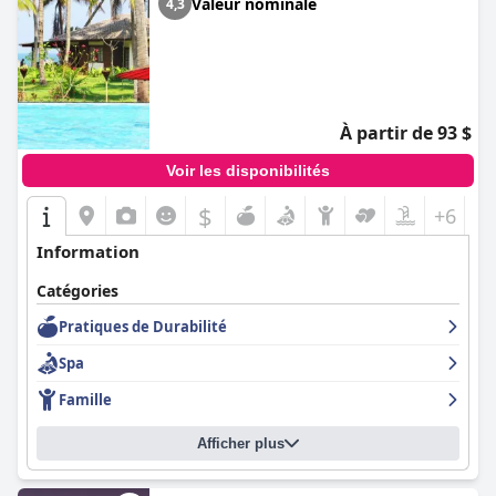
Valeur nominale
4,3
À partir de 93 $
Voir les disponibilités
$
+6
Information
Catégories
Pratiques de Durabilité
Spa
Famille
Afficher plus