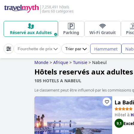
7,258,491 hôtels
dans 60 catégories
Réservé aux Adultes
Parking
Wi-Fi Gratuit
Pis
Hammamet
Nab
Fourchette de prix
Trier par
Monde
>
Afrique
>
Tunisie
>
Nabeul
Hôtels reservés aux adultes
105 HOTELS A NABEUL
Le classement peut être influencé par les commissions 
La Badi
Hôtel à
H
Excel
9,1