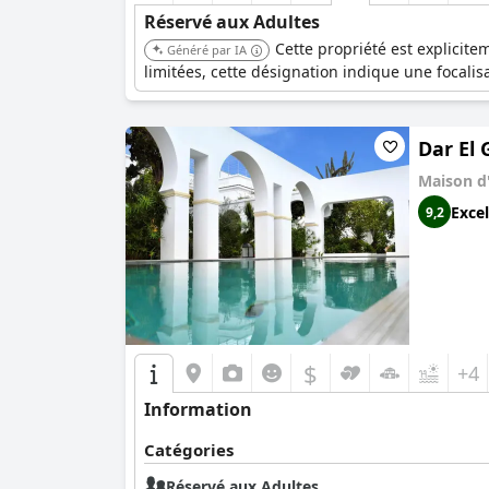
Réservé aux Adultes
Cette propriété est explicite
Généré par IA
limitées, cette désignation indique une focali
Dar El 
Maison d
Excel
9,2
$
+4
Information
Catégories
Réservé aux Adultes