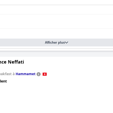
Afficher plus
nce Neffati
eakfast à
Hammamet
lent