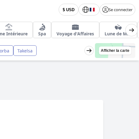
Se connecter
$ USD
ine Intérieure
Spa
Voyage d'Affaires
Lune de Miel
orba
Takelsa
Afficher la carte