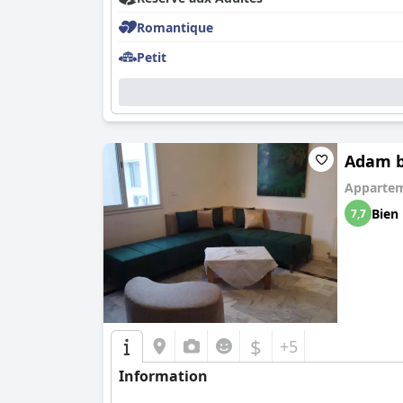
Romantique
Petit
Adam be
Apparte
Bien
7,7
$
+5
Information