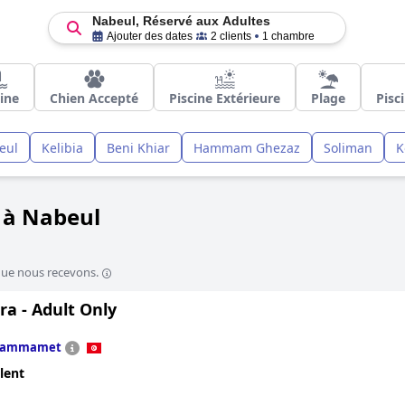
Nabeul, Réservé aux Adultes
Ajouter des dates
2 clients
1 chambre
cine
Chien Accepté
Piscine Extérieure
Plage
Pisc
eul
Kelibia
Beni Khiar
Hammam Ghezaz
Soliman
K
 à Nabeul
que nous recevons.
ra - Adult Only
ammamet
lent