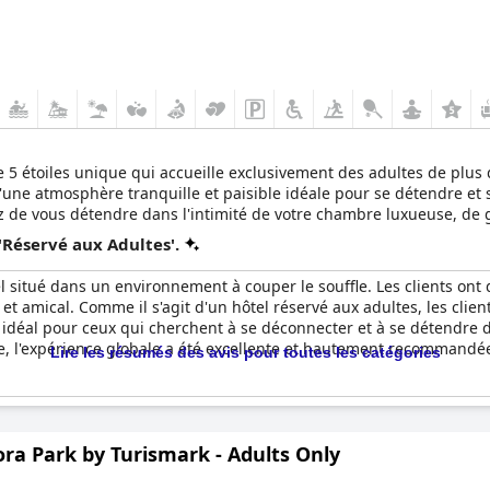
5 étoiles unique qui accueille exclusivement des adultes de plus d
'une atmosphère tranquille et paisible idéale pour se détendre et 
iez de vous détendre dans l'intimité de votre chambre luxueuse, de 
ur dans cet hôtel sera aussi relaxant et luxueux que vous l'avez im
'Réservé aux Adultes'.
 situé dans un environnement à couper le souffle. Les clients ont 
t amical. Comme il s'agit d'un hôtel réservé aux adultes, les clien
 idéal pour ceux qui cherchent à se déconnecter et à se détendre da
, l'expérience globale a été excellente et hautement recommandée
Lire les résumés des avis pour toutes les catégories
ra Park by Turismark - Adults Only