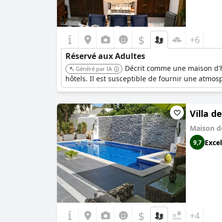
$
+6
Réservé aux Adultes
Décrit comme une maison d'hô
Généré par IA
hôtels. Il est susceptible de fournir une atmos
Villa d
Maison d
Excel
9,7
$
+4