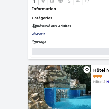
$
+7
Information
Catégories
Réservé aux Adultes
Petit
Plage
Hôtel N
Hôtel à
N
0.0