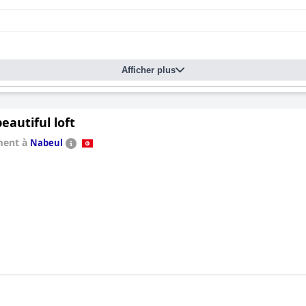
Afficher plus
autiful loft
ment à
Nabeul