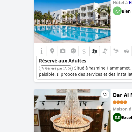
Hôtel à
H
Bien
7,7
$
Réservé aux Adultes
Situé à Yasmine Hammamet, ce
Généré par IA
paisible. Il propose des services et des insta
Dar Al
Maison d
Excel
8,8