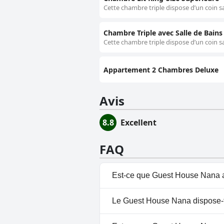
Cette chambre triple dispose d’un coin sa
Chambre Triple avec Salle de Bains
Cette chambre triple dispose d’un coin sa
Appartement 2 Chambres Deluxe
Avis
8.8
Excellent
FAQ
Est-ce que Guest House Nana a
Non, Guest House Nana n'a pas
Le Guest House Nana dispose-t-
Non, il n'y a pas de spa à Gue