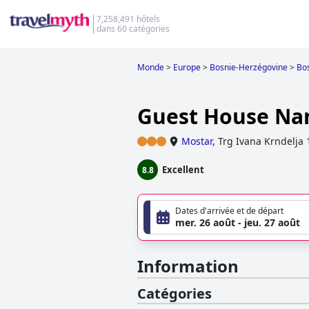
7,258,491 hôtels
dans 60 catégories
Monde
>
Europe
>
Bosnie-Herzégovine
>
Bo
Guest House Na
Mostar
,
Trg Ivana Krndelja 
Excellent
8.8
Dates d'arrivée et de départ
mer. 26 août - jeu. 27 août
Information
Catégories