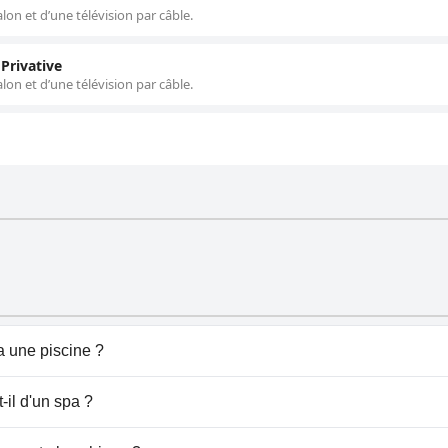
lon et d’une télévision par câble.
 Privative
lon et d’une télévision par câble.
 une piscine ?
 de piscine.
il d'un spa ?
st House Nana.