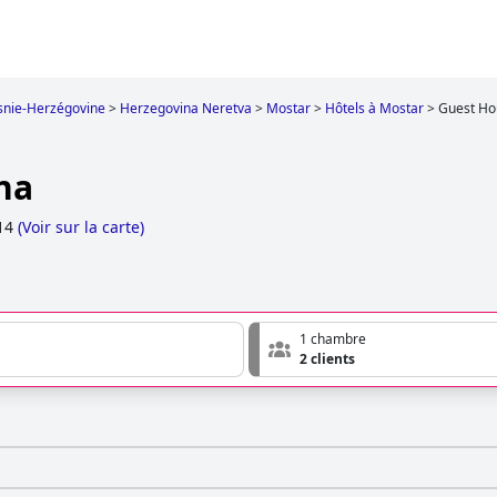
snie-Herzégovine
>
Herzegovina Neretva
>
Mostar
>
Hôtels à Mostar
>
Guest Ho
na
14
(
Voir sur la carte
)
1 chambre
2 clients