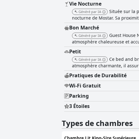
Vie Nocturne
Située sur la 
Généré par IA
nocturne de Mostar. Sa proximité
Bon Marché
Guest House Na
Généré par IA
atmosphère chaleureuse et accue
Petit
Ce bed and br
Généré par IA
atmosphère charmante, il assure
Pratiques de Durabilité
Wi-Fi Gratuit
Parking
3 Étoiles
Types de chambres
Chambre Lit King-Size Supérieure