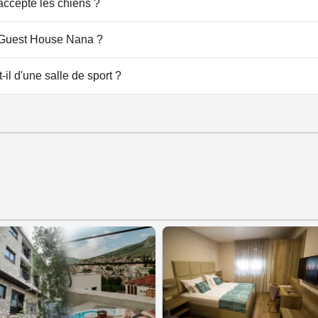
ccepte les chiens ?
te pas les chiens.
u Guest House Nana ?
e à Guest House Nana.
l d'une salle de sport ?
 de salle de sport.