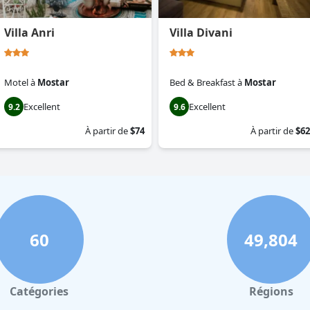
Villa Anri
Villa Divani
Motel
à
Mostar
Bed & Breakfast
à
Mostar
Excellent
Excellent
9.2
9.6
À partir de
$74
À partir de
$62
60
49,804
Catégories
Régions