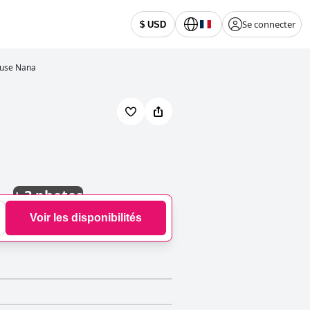
Se connecter
$ USD
use Nana
+
3 photos
Voir les disponibilités