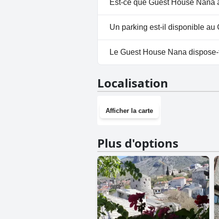
Est-ce que Guest House Nana a
Non, Guest House Nana n'accep
Un parking est-il disponible a
Oui, un parking est disponibl
Le Guest House Nana dispose-t-i
Non, Guest House Nana n'a pas
Localisation
Afficher la carte
Plus d'options