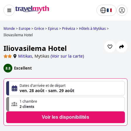
Monde
>
Europe
>
Grèce
>
Epirus
>
Prévéza
>
Hôtels à Mytikas
>
Iliovasilema Hotel
Iliovasilema Hotel
Mitikas
,
Mytikas
(
Voir sur la carte
)
Excellent
8.8
Dates d'arrivée et de départ
ven. 28 août - sam. 29 août
1 chambre
2 clients
Voir les disponibilités