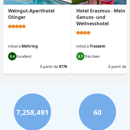
Weingut-Aparthotel
Hotel Erasmus - Mein
Olinger
Genuss- und
Wellnesshotel
Hôtel
à
Mehring
Hôtel
à
Trassem
Excellent
Très bien
9.4
8.7
À partir de
$176
À partir de
$
7,258,491
60