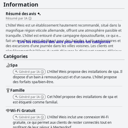
Information
Résumé des avis
Résumé par IA
L'hôtel Weis est un établissement hautement recommandé, situé dans la
magnifique région viticole allemande, offrant une atmosphère paisible et
tranquille. L'hôtel est entouré d'une campagne époustouflante, ce qui en
fait un excellent point de départ pour des balades à vélo exploratoires et
Lire les résumés des avis pour toutes les catégories
des excursions d'une journée dans les villes voisines. Les clients ont
régulièrement fait l'éloge du petit-déjeuner, le décrivant comme délicieux,
Catégories
copieux et offrant une variété d'options fraîches. Le dîner à l'hôtel Weis
est également fortement recommandé, avec une cuisine excellente et
Spa
imaginative qui propose divers plats savoureux. Les chambres sont
propres, spacieuses et bien équipées avec des lits confortables et des
L'Hôtel Weis propose des installations de spa. Il
Généré par IA
salles de bains modernes, et beaucoup disposent de balcons offrant une
dispose d'un bain à remous/jacuzzi et d'un sauna. L'hôtel propose
vue imprenable sur les vignobles. L'hôtel dispose d'un personnel
des forfaits spa/bien-être.
incroyablement chaleureux et accueillant, qui a toujours fait preuve de
Famille
convivialité et d'un service exceptionnel. Le spa de l'hôtel Weis est un
Cet hôtel propose des installations de spa et
Généré par IA
endroit idéal pour se détendre et se ressourcer, avec un espace petit
est étiqueté comme familial.
mais confortable équipé d'une variété d'équipements haut de gamme.
L'hôtel Weis propose de nombreuses options de stationnement gratuit
Wi-Fi Gratuit
pour les voitures et les vélos. Les lits sont fortement recommandés, les
L'Hôtel Weis inclut une connexion Wi-Fi
Généré par IA
clients s'extasiant sur la qualité et le confort. Dans l'ensemble, l'hôtel
gratuite, ce qui permet aux clients de rester connectés tout en
Weis offre une expérience merveilleuse dans un cadre frais, propre et
profitant de leur séjour à Mertesdorf.