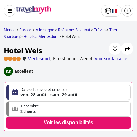
Monde
>
Europe
>
Allemagne
>
Rhénanie-Palatinat
>
Trèves
>
Trier
Saarburg
>
Hôtels à Mertesdorf
>
Hotel Weis
Hotel Weis
Mertesdorf
,
Eitelsbacher Weg 4
(
Voir sur la carte
)
Excellent
8.8
Dates d'arrivée et de départ
ven. 28 août - sam. 29 août
1 chambre
2 clients
Voir les disponibilités