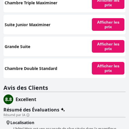
Afficher les
Chambre Triple Maximiner
prix
Afficher les
Suite Junior Maximiner
prix
Afficher les
Grande Suite
prix
Afficher les
Chambre Double Standard
prix
Avis des Clients
8.8
Excellent
Résumé des Évaluations
Résumé par IA
Localisation
L'hôtel Weis est une escapade de rêve située dans la magnifique