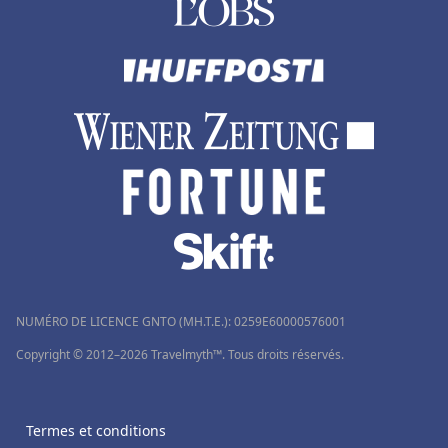
NUMÉRO DE LICENCE GNTO (MH.T.E.): 0259Ε60000576001
Copyright © 2012–2026 Travelmyth™. Tous droits réservés.
Termes et conditions