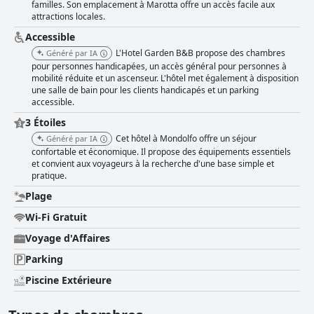
appréciée par les familles et ceux qui recherchent la détente. Le
familles. Son emplacement à Marotta offre un accès facile aux
personnel de l'hôtel est fréquemment mis en avant pour son
attractions locales.
exceptionnelle convivialité et son hospitalité. Les clients se sentent chez
Accessible
eux grâce à la nature accueillante des propriétaires et du personnel, qui
se surpassent constamment pour assurer un séjour agréable, en
L'Hotel Garden B&B propose des chambres
Généré par IA
fournissant des conseils précieux et une atmosphère chaleureuse. En
pour personnes handicapées, un accès général pour personnes à
plus de son excellent emplacement en bord de mer, l'hôtel offre des
mobilité réduite et un ascenseur. L'hôtel met également à disposition
commodités bien pensées telles que des chaises longues et des
une salle de bain pour les clients handicapés et un parking
serviettes et a un arrangement avec une plage locale, améliorant
accessible.
l'expérience balnéaire. Bien qu'il y ait des critiques mitigées concernant
3 Étoiles
le confort des lits, certains notant des matelas durs et des oreillers de
Cet hôtel à Mondolfo offre un séjour
mauvaise qualité, le consensus général reste positif en raison du service
Généré par IA
exceptionnel et des nombreux avantages offerts. En résumé, l'Hotel
confortable et économique. Il propose des équipements essentiels
et convient aux voyageurs à la recherche d'une base simple et
Garden B&B est célébré pour son emplacement stratégique, son
pratique.
excellent petit-déjeuner, sa propreté impeccable, sa piscine agréable et
son personnel chaleureux et amical, assurant un séjour confortable et
Plage
agréable à tous les clients.
Wi-Fi Gratuit
Voyage d'Affaires
Parking
Piscine Extérieure