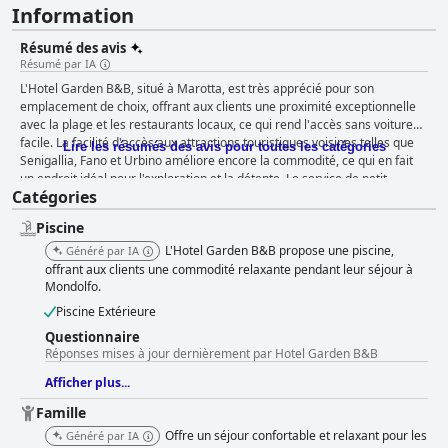
Information
Résumé des avis
Résumé par IA
L'Hotel Garden B&B, situé à Marotta, est très apprécié pour son
emplacement de choix, offrant aux clients une proximité exceptionnelle
avec la plage et les restaurants locaux, ce qui rend l'accès sans voiture
facile. La facilité d'accès aux attractions touristiques voisines telles que
Lire les résumés des avis pour toutes les catégories
Senigallia, Fano et Urbino améliore encore la commodité, ce qui en fait
un endroit idéal pour l'exploration et la détente. Le service de petit-
Catégories
déjeuner se distingue par ses offres abondantes et bien préparées,
notamment une délicieuse sélection de gâteaux et de pâtisseries faits
Piscine
maison qui reçoivent fréquemment les éloges des clients. La diversité
des choix et la haute qualité garantissent que la plupart des visiteurs
L'Hotel Garden B&B propose une piscine,
Généré par IA
commencent leur journée satisfaits. Les chambres de l'Hotel Garden
offrant aux clients une commodité relaxante pendant leur séjour à
B&B maintiennent un niveau de propreté impeccable, contribuant à une
Mondolfo.
expérience client positive. Elles sont bien équipées avec des commodités
Piscine Extérieure
telles que des mini-réfrigérateurs et des lits confortables, bien que
Questionnaire
certains grands groupes puissent trouver l'espace un peu restreint.
Réponses mises à jour dernièrement par Hotel Garden B&B
Néanmoins, les chambres climatisées et l'excellente literie contribuent à
un séjour confortable. Le niveau de propreté s'étend à toutes les
Afficher plus...
installations de l'hôtel, y compris la piscine bien entretenue. Cette piscine
Famille
méticuleusement entretenue est un atout attrayant, décrite comme
fantastique et un refuge parfait pour se rafraîchir, particulièrement
Offre un séjour confortable et relaxant pour les
Généré par IA