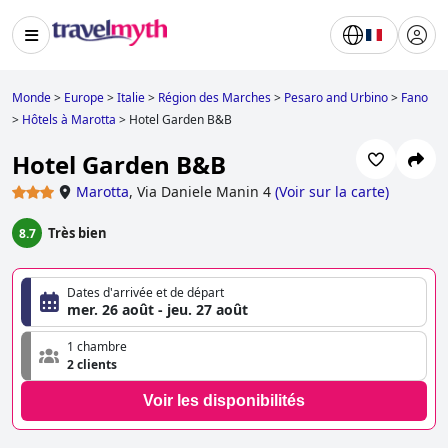
Monde
>
Europe
>
Italie
>
Région des Marches
>
Pesaro and Urbino
>
Fano
>
Hôtels à Marotta
>
Hotel Garden B&B
Hotel Garden B&B
Marotta
,
Via Daniele Manin 4
(
Voir sur la carte
)
Très bien
8.7
Dates d'arrivée et de départ
mer. 26 août - jeu. 27 août
1 chambre
2 clients
Voir les disponibilités