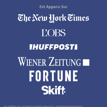
Est Apparu Sur
NUMÉRO DE LICENCE GNTO (MH.T.E.): 0259Ε60000576001