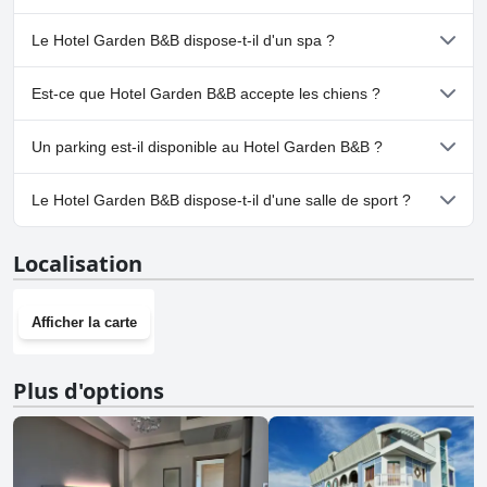
pendant son séjour.
bord de mer et ses services attentionnés, c'est un endroit idéal pour
une escapade relaxante.
Oui, Hotel Garden B&B dispose de piscine(s) appartenant à une
Le Hotel Garden B&B dispose-t-il d'un spa ?
ou plusieurs des catégories suivantes : Piscine Extérieure.Pour
plus d'informations, lisez les réponses au questionnaire
Piscine
.
Non, il n'y a pas de spa à Hotel Garden B&B.
Est-ce que Hotel Garden B&B accepte les chiens ?
Non, Hotel Garden B&B n'accepte pas les chiens.
Un parking est-il disponible au Hotel Garden B&B ?
Oui, un parking est disponible à Hotel Garden B&B.
Le Hotel Garden B&B dispose-t-il d'une salle de sport ?
Non, Hotel Garden B&B n'a pas de salle de sport.
Localisation
Afficher la carte
Plus d'options