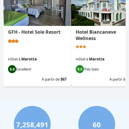
GFH - Hotel Sole Resort
Hotel Biancaneve
Wellness
Hôtel
à
Marotta
Hôtel
à
Marotta
Excellent
Très bien
8.8
8.5
À partir de
$67
À partir de
7,258,491
60