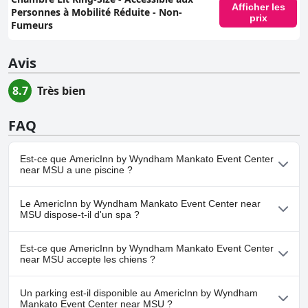
Afficher les
Personnes à Mobilité Réduite - Non-
prix
Fumeurs
Avis
8.7
Très bien
FAQ
Est-ce que AmericInn by Wyndham Mankato Event Center
near MSU a une piscine ?
Oui, AmericInn by Wyndham Mankato Event Center near MSU
Le AmericInn by Wyndham Mankato Event Center near
dispose de piscine(s) appartenant à une ou plusieurs des
MSU dispose-t-il d'un spa ?
catégories suivantes : Piscine Chauffée, Piscine Intérieure.
Non, il n'y a pas de spa à AmericInn by Wyndham Mankato Event
Est-ce que AmericInn by Wyndham Mankato Event Center
Center near MSU.
near MSU accepte les chiens ?
Non, AmericInn by Wyndham Mankato Event Center near MSU
Un parking est-il disponible au AmericInn by Wyndham
n'accepte pas les chiens.
Mankato Event Center near MSU ?