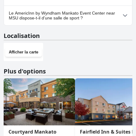
Oui, un parking est disponible à AmericInn by Wyndham
Le AmericInn by Wyndham Mankato Event Center near
Mankato Event Center near MSU.
MSU dispose-t-il d'une salle de sport ?
Oui, AmericInn by Wyndham Mankato Event Center near MSU
Localisation
dispose d'une salle de sport.
Afficher la carte
Plus d'options
Courtyard Mankato
Fairfield Inn & Suites b