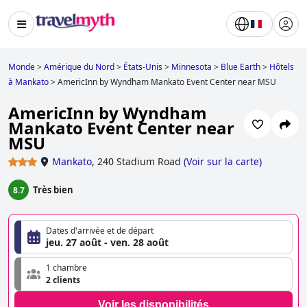
Monde
>
Amérique du Nord
>
États-Unis
>
Minnesota
>
Blue Earth
>
Hôtels
à Mankato
>
AmericInn by Wyndham Mankato Event Center near MSU
AmericInn by Wyndham
Mankato Event Center near
MSU
Mankato
,
240 Stadium Road
(
Voir sur la carte
)
Très bien
8.7
Dates d'arrivée et de départ
jeu. 27 août - ven. 28 août
1 chambre
2 clients
Voir les disponibilités