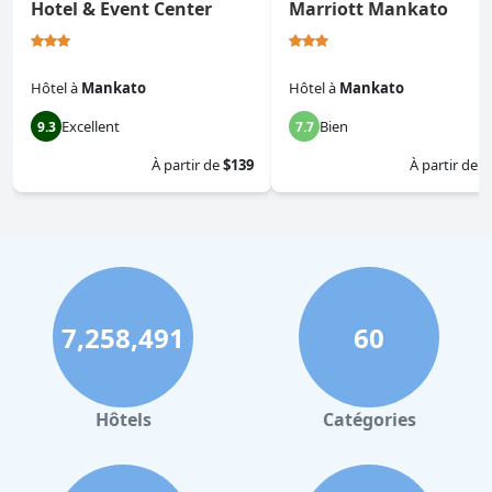
Hotel & Event Center
Marriott Mankato
Hôtel
à
Mankato
Hôtel
à
Mankato
Excellent
Bien
9.3
7.7
À partir de
$139
À partir de
$
7,258,491
60
Hôtels
Catégories