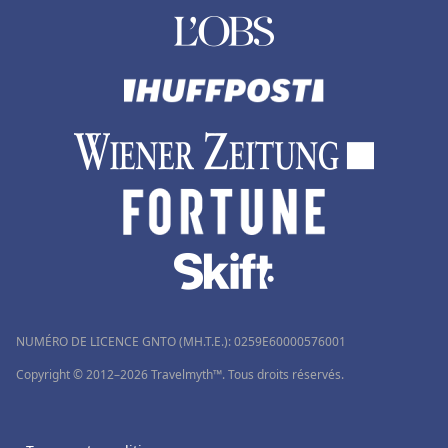
NUMÉRO DE LICENCE GNTO (MH.T.E.): 0259Ε60000576001
Copyright © 2012–2026 Travelmyth™. Tous droits réservés.