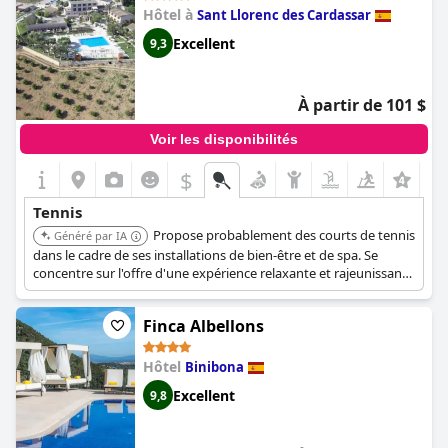
Hôtel à
Sant Llorenc des Cardassar
Excellent
9,3
À partir de 101 $
Voir les disponibilités
$
Tennis
Propose probablement des courts de tennis
Généré par IA
dans le cadre de ses installations de bien-être et de spa. Se
concentre sur l'offre d'une expérience relaxante et rajeunissante
avec divers traitements spa et activités de bien-être.
Finca Albellons
Hôtel
Binibona
Excellent
9,8