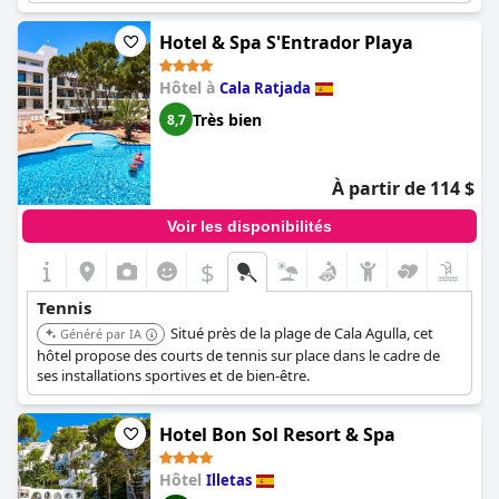
possibilité de leçons privées.
Hotel & Spa S'Entrador Playa
Hôtel à
Cala Ratjada
Très bien
8,7
À partir de 114 $
Voir les disponibilités
$
Tennis
Situé près de la plage de Cala Agulla, cet
Généré par IA
hôtel propose des courts de tennis sur place dans le cadre de
ses installations sportives et de bien-être.
Hotel Bon Sol Resort & Spa
Hôtel
Illetas