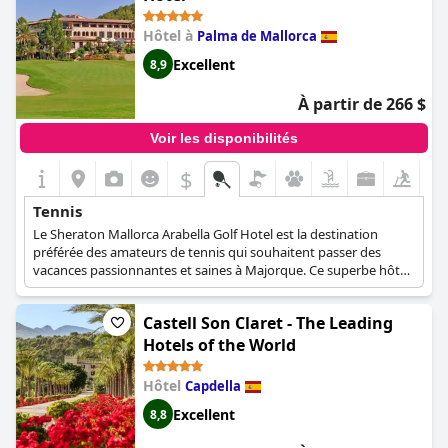
Hôtel à
Palma de Mallorca
Excellent
8,9
À partir de 266 $
Voir les disponibilités
$
Tennis
Le Sheraton Mallorca Arabella Golf Hotel est la destination
préférée des amateurs de tennis qui souhaitent passer des
vacances passionnantes et saines à Majorque. Ce superbe hôtel
dispose de 2 courts de tennis qui sauront satisfaire tous les
goûts.
Castell Son Claret - The Leading
Hotels of the World
Hôtel
Capdella
Excellent
8,8