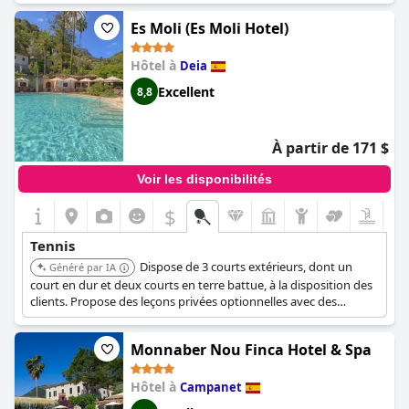
pour enfants sont également disponibles.
Es Moli (Es Moli Hotel)
Hôtel à
Deia
Excellent
8,8
À partir de 171 $
Voir les disponibilités
$
+9
Tennis
Dispose de 3 courts extérieurs, dont un
Généré par IA
court en dur et deux courts en terre battue, à la disposition des
clients. Propose des leçons privées optionnelles avec des
entraîneurs locaux. L'hôtel dispose d'une piscine intérieure,
d'une piscine extérieure, d'un spa et de restaurants servant une
Monnaber Nou Finca Hotel & Spa
cuisine locale, offrant une expérience de vacances de tennis
détendue.
Hôtel à
Campanet