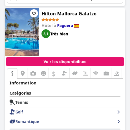
récréatives. Une expérience de complexe hôtelier complète avec
plusieurs piscines, options de restauration et services de spa.
Hilton Mallorca Galatzo
Hôtel à
Paguera
Très bien
8,1
Voir les disponibilités
$
Information
Catégories
Tennis
Golf
Romantique