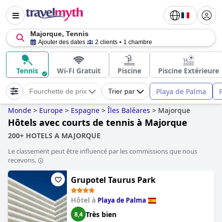
Majorque, Tennis
Ajouter des dates
2 clients
1 chambre
Tennis
Wi-Fi Gratuit
Piscine
Piscine Extérieure
Playa de Palma
Fourchette de prix
Trier par
Monde
>
Europe
>
Espagne
>
Îles Baléares
>
Majorque
Hôtels avec courts de tennis à Majorque
200+ HOTELS A MAJORQUE
Le classement peut être influencé par les commissions que nous
recevons.
Grupotel Taurus Park
Hôtel à
Playa de Palma
Très bien
8,4