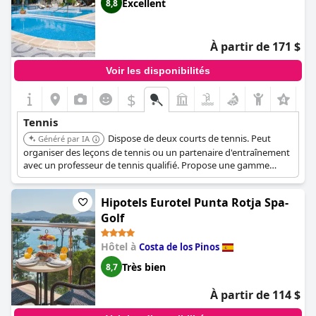
Excellent
8,8
À partir de 171 $
Voir les disponibilités
$
Tennis
Dispose de deux courts de tennis. Peut
Généré par IA
organiser des leçons de tennis ou un partenaire d'entraînement
avec un professeur de tennis qualifié. Propose une gamme
d'activités sportives et de loisirs, y compris le cyclisme, la
randonnée et les excursions en bateau.
Hipotels Eurotel Punta Rotja Spa-
Golf
Hôtel à
Costa de los Pinos
Très bien
8,7
À partir de 114 $