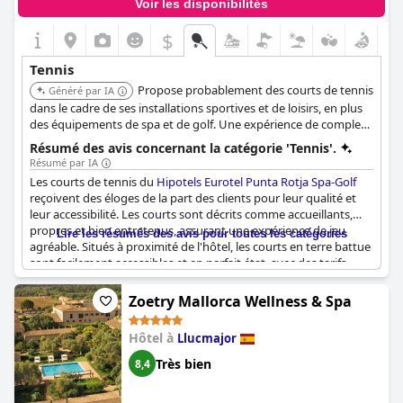
Voir les disponibilités
$
Tennis
Propose probablement des courts de tennis
Généré par IA
dans le cadre de ses installations sportives et de loisirs, en plus
des équipements de spa et de golf. Une expérience de complexe
hôtelier complète avec des opportunités de détente et d'activité
Résumé des avis concernant la catégorie 'Tennis'.
physique.
Résumé par IA
Les courts de tennis du
Hipotels Eurotel Punta Rotja Spa-Golf
reçoivent des éloges de la part des clients pour leur qualité et
leur accessibilité. Les courts sont décrits comme accueillants,
propres et bien entretenus, assurant une expérience de jeu
Lire les résumés des avis pour toutes les catégories
agréable. Situés à proximité de l'hôtel, les courts en terre battue
sont facilement accessibles et en parfait état, avec des tarifs
abordables qui renforcent leur attrait.
Zoetry Mallorca Wellness & Spa
Les clients apprécient les installations complètes et de premier
ordre, qui sont bien entretenues et offrent un bon rapport
Hôtel à
Llucmajor
qualité-prix. Les points forts incluent la proximité des courts
avec le complexe, ce qui rend le tennis facilement disponible et
Très bien
8,4
agréable. La disponibilité de matériel léger et de bonnes leçons
de tennis enrichit encore l'expérience. Malgré quelques