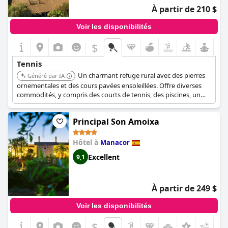
mentions de complexité de réservation, le consensus général
À partir de 210 $
est que les installations de tennis de cet hôtel sont
exceptionnelles, répondant bien aux besoins des joueurs
Voir les disponibilités
occasionnels et des passionnés.
$
Tennis
Un charmant refuge rural avec des pierres
Généré par IA
ornementales et des cours pavées ensoleillées. Offre diverses
commodités, y compris des courts de tennis, des piscines, un
spa et des options de restauration raffinées.
Principal Son Amoixa
Hôtel à
Manacor
Excellent
9,1
À partir de 249 $
Voir les disponibilités
$