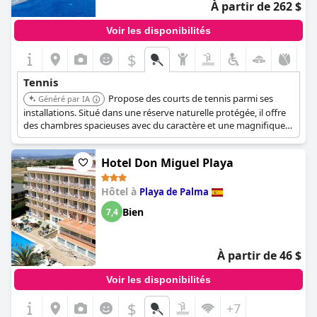
À partir de 262 $
Voir les disponibilités
$
Tennis
Propose des courts de tennis parmi ses
Généré par IA
installations. Situé dans une réserve naturelle protégée, il offre
des chambres spacieuses avec du caractère et une magnifique
piscine avec des lits balinais.
Hotel Don Miguel Playa
Hôtel à
Playa de Palma
Bien
7,4
À partir de 46 $
Voir les disponibilités
$
+7