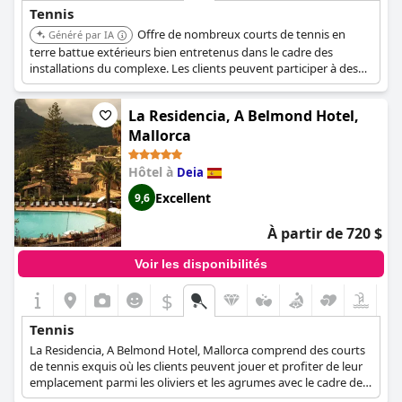
Tennis
Offre de nombreux courts de tennis en
Généré par IA
terre battue extérieurs bien entretenus dans le cadre des
installations du complexe. Les clients peuvent participer à des
leçons de groupe, réserver des cours privés ou jouer de manière
décontractée. Le complexe organise également des tournois
La Residencia, A Belmond Hotel,
amicaux, ce qui le rend idéal pour les amateurs de tennis de
tous niveaux.
Mallorca
Hôtel à
Deia
Excellent
9,6
À partir de 720 $
Voir les disponibilités
$
Tennis
La Residencia, A Belmond Hotel, Mallorca comprend des courts
de tennis exquis où les clients peuvent jouer et profiter de leur
emplacement parmi les oliviers et les agrumes avec le cadre des
montagnes de Tramuntana. Des leçons privées et des leçons