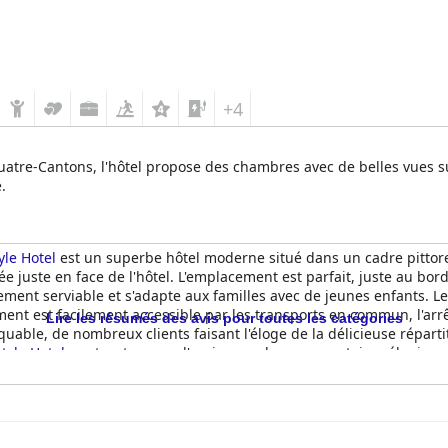
+4
Quatre-Cantons, l'hôtel propose des chambres avec de belles vues s
.
le Hotel
est un superbe hôtel moderne situé dans un cadre pittores
ée juste en face de l'hôtel. L'emplacement est parfait, juste au bor
ment serviable et s'adapte aux familles avec de jeunes enfants. L
ement est facilement accessible par les transports en commun, l'arrê
Lire les résumés des avis pour toutes les catégories
able, de nombreux clients faisant l'éloge de la délicieuse répartit
tyle Hotel
peut se targuer d'avoir reçu des commentaires élogieux d
es une vue imprenable sur le lac. L'hôtel est un excellent choix p
rsonnel est décrit comme étant serviable, courtois et extrêmement
e que les clients se sentent appréciés et à l'aise. L'
HERMITAGE Lake 
ant avec un centre de remise en forme et un spa. L'hôtel est un ex
hambres spacieuses et propres offrant beaucoup d'espace aux famil