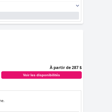
lub & Lifestyle Hotel
est un excellent choix
ier ordre.
À partir de 287 $
Voir les disponibilités
me.