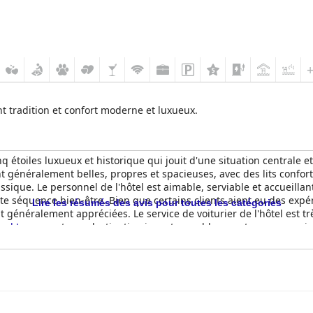
nt tradition et confort moderne et luxueux.
nq étoiles luxueux et historique qui jouit d'une situation centrale e
t généralement belles, propres et spacieuses, avec des lits confort
sique. Le personnel de l'hôtel est aimable, serviable et accueillant 
tite séquence bien-être. Bien que certains clients aient eu des expé
Lire les résumés des avis pour toutes les catégories
t généralement appréciées. Le service de voiturier de l'hôtel est trè
nal Luzern
est une destination incontournable pour tous ceux qui 