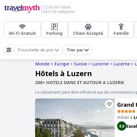
7,258,491 hôtels
dans 60 catégories
Wi-Fi Gratuit
Parking
Chien Accepté
Famille
Fourchette de prix
Trier par
Monde
>
Europe
>
Suisse
>
Lucerne
>
Lucerne
>
Hôtels à Luzern
200+ HOTELS DANS ET AUTOUR A LUZERN
Le classement peut être influencé par les commissions 
Grand 
Hôtel à
L
Excel
8,8