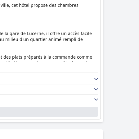
 ville, cet hôtel propose des chambres
la gare de Lucerne, il offre un accès facile
e au milieu d'un quartier animé rempli de
is et des plats préparés à la commande comme
 petit-déjeuner est encore améliorée par le
vant des notes élevées tant pour la nourriture
bien pensés améliorant l'expérience client.
de l'hôtel envers la propreté est évident
améliorant considérablement l'expérience
r leur attention et leur professionnalisme,
e de l'hôtel et les options WiFi