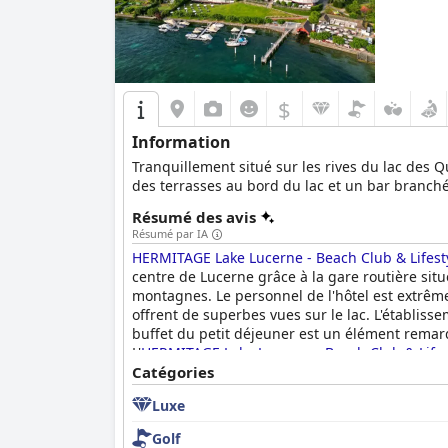
$
Information
Tranquillement situé sur les rives du lac des 
des terrasses au bord du lac et un bar branché
Résumé des avis
Résumé par IA
HERMITAGE Lake Lucerne - Beach Club & Lifesty
centre de Lucerne grâce à la gare routière situ
montagnes. Le personnel de l'hôtel est extrême
offrent de superbes vues sur le lac. L'établiss
buffet du petit déjeuner est un élément remarqu
L'
HERMITAGE Lake Lucerne - Beach Club & Lifes
présentent une belle décoration et offrent tout
Catégories
confortable dans un endroit pittoresque. Le pe
Luxe
service clientèle exceptionnel et faisant en sort
également d'un espace de bien-être impressionn
Golf
avec un personnel amical et serviable et des c