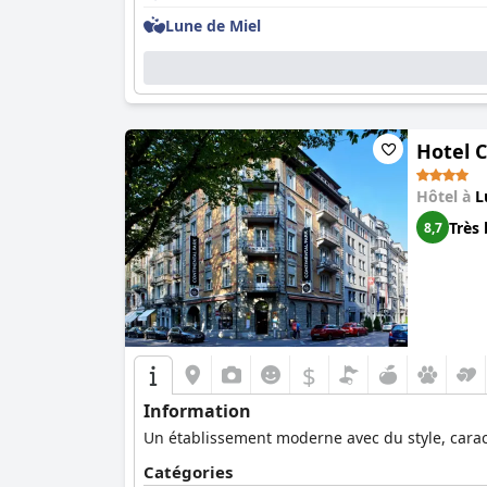
pour leur confort et la qualité de la literie et 
Lune de Miel
pour ceux qui recherchent le luxe en voyage, a
Hotel 
Hôtel à
L
Très 
8,7
$
Information
Un établissement moderne avec du style, carac
Catégories