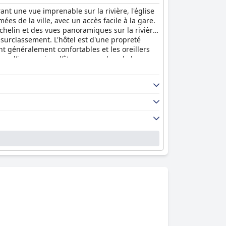
rant une vue imprenable sur la rivière, l'église
ées de la ville, avec un accès facile à la gare.
chelin et des vues panoramiques sur la rivière.
surclassement. L'hôtel est d'une propreté
nt généralement confortables et les oreillers
nera l'impression d'être un membre de la
clients s'accordent à dire qu'il en vaut la