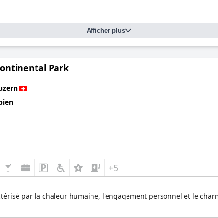
des draps. Dans l'ensemble, l'hôtel
HERMITAGE Lake Lucerne - Beach C
vec des équipements exceptionnels et un service 5 étoiles de prem
Afficher plus
Continental Park
uzern
bien
+5
térisé par la chaleur humaine, l'engagement personnel et le char