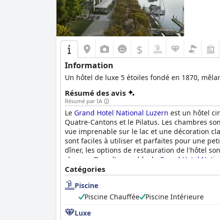
$
Information
Un hôtel de luxe 5 étoiles fondé en 1870, mêla
Résumé des avis
Résumé par IA
Le
Grand Hotel National Luzern
est un hôtel ci
Quatre-Cantons et le Pilatus. Les chambres son
vue imprenable sur le lac et une décoration clas
sont faciles à utiliser et parfaites pour une pe
dîner, les options de restauration de l'hôtel son
charme. Dans l'ensemble, le
Grand Hotel Natio
historique à Lucerne.
Catégories
Piscine
Piscine Chauffée
Piscine Intérieure
Luxe