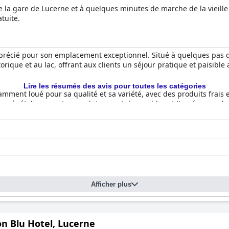
 la gare de Lucerne et à quelques minutes de marche de la vieille
tuite.
précié pour son emplacement exceptionnel. Situé à quelques pas de 
torique et au lac, offrant aux clients un séjour pratique et paisibl
Lire les résumés des avis pour toutes les catégories
stamment loué pour sa qualité et sa variété, avec des produits fra
ns végétaliennes et sans gluten sont disponibles et l'expérience du
taurant Bolero est réputé pour son exquise cuisine espagnole, rece
propres, confortables et modernes, avec de l'espace et des détails 
embler exiguës, l'ambiance générale reste agréable. L'engagement 
at impeccable des chambres et des espaces communs.
équemment décrit comme extraordinairement amical et serviable, 
Afficher plus
 le personnel du restaurant et du petit-déjeuner, sont reconnus pou
loges pour leur service exceptionnel.
 mitigées en raison de problèmes de signal, l'emplacement stratégiqu
on Blu Hotel, Lucerne