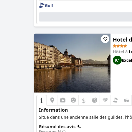
Golf
Hotel 
Hôtel à
L
Excel
9,1
$
Information
Situé dans une ancienne salle des guildes, l'
Résumé des avis
Résumé par IA