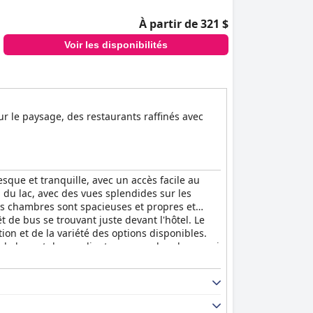
À partir de 321 $
Voir les disponibilités
ur le paysage, des restaurants raffinés avec
que et tranquille, avec un accès facile au
d du lac, avec des vues splendides sur les
es chambres sont spacieuses et propres et
t de bus se trouvant juste devant l'hôtel. Le
ion et de la variété des options disponibles.
e la part de ses clients sur ses chambres, qui
our ceux qui recherchent un séjour propre et
 amical dans plusieurs langues, offrant un
Lucerne - Beach Club & Lifestyle Hotel
dispose
cellent choix pour les familles avec enfants,
les. Les lits sont également très appréciés