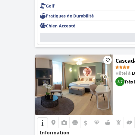
Golf
Pratiques de Durabilité
Chien Accepté
Cascad
Hôtel à
L
Très 
8,7
$
Information