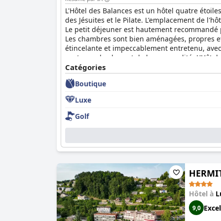
L'Hôtel des Balances est un hôtel quatre étoiles
des Jésuites et le Pilate. L'emplacement de l'hôt
Le petit déjeuner est hautement recommandé par
Les chambres sont bien aménagées, propres et 
étincelante et impeccablement entretenu, avec u
sont grands, doux et de bonne qualité. L'Hôtel
famille royale, avec un service de premier ordre
Catégories
peine. Dans l'ensemble, l'Hôtel des Balances es
Boutique
Luxe
Golf
HERMIT
Hôtel à
L
Excel
9,0