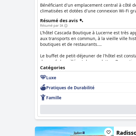
Bénéficiant d'un emplacement central à côté de
climatisées et dotées d'une connexion Wi-Fi gra
Résumé des avis
Résumé par IA
L'hôtel Cascada Boutique à Lucerne est très ap
aux transports en commun, à la vieille ville his
boutiques et de restaurants.
Le buffet de petit-déjeuner de l'hôtel est con
des œufs brouillés et des omelettes. Des optio
personnel amical et serviable. De même, le res
Catégories
que pour le service.
Luxe
Les chambres du
Cascada Boutique Hotel
sont 
Pratiques de Durabilité
Bien que certaines petites chambres puissent s
partout, de nombreux clients soulignant l'ét
Famille
Le personnel du
Cascada Boutique Hotel
est fr
client. Le personnel de la réception, ainsi que
plusieurs membres du personnel recevant des é
Bien que le WiFi gratuit ait reçu des critiques
Radiss