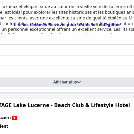
 luxueux et élégant situé au cœur de la vieille ville de Lucerne, off
el est idéal pour explorer les sites historiques et les boutiques anim
 les clients, avec une excellente cuisine de qualité étoilée au Mi
confortables, et certaines suites très recommandées méritent un 
Lire les résumés des avis pour toutes les catégories
n personnel exceptionnel offrant un excellent service. Les lits so
 des Balances est un lieu de séjour vraiment luxueux qui vous don
 comparable à celui d'un hôtel 5 étoiles. Malgré son prix élevé, les 
t un hôtel magnifiquement luxueux qui vaut la peine d'être visité.
Afficher plus
AGE Lake Lucerne - Beach Club & Lifestyle Hotel
uzern
lent