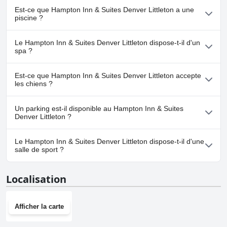
Est-ce que Hampton Inn & Suites Denver Littleton a une
piscine ?
Oui, Hampton Inn & Suites Denver Littleton dispose de piscine(s)
Le Hampton Inn & Suites Denver Littleton dispose-t-il d'un
appartenant à une ou plusieurs des catégories suivantes : Piscine
spa ?
Chauffée, Piscine Intérieure.
Non, il n'y a pas de spa à Hampton Inn & Suites Denver Littleton.
Est-ce que Hampton Inn & Suites Denver Littleton accepte
les chiens ?
Oui, Hampton Inn & Suites Denver Littleton accueille les chiens.
Un parking est-il disponible au Hampton Inn & Suites
Denver Littleton ?
Oui, un parking est disponible à Hampton Inn & Suites Denver
Le Hampton Inn & Suites Denver Littleton dispose-t-il d'une
Littleton.
salle de sport ?
Oui, Hampton Inn & Suites Denver Littleton dispose d'une salle
Localisation
de sport.
Afficher la carte