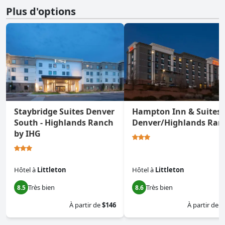
Plus d'options
Staybridge Suites Denver
Hampton Inn & Suites
South - Highlands Ranch
Denver/Highlands Ran
by IHG
Hôtel
à
Littleton
Hôtel
à
Littleton
Très bien
Très bien
8.5
8.6
À partir de
$146
À partir de
$