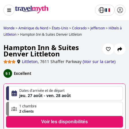
Monde
>
Amérique du Nord
>
États-Unis
>
Colorado
>
Jefferson
>
Hôtels à
Littleton
>
Hampton Inn & Suites Denver Littleton
Hampton Inn & Suites
Denver Littleton
Littleton
,
7611 Shaffer Parkway
(
Voir sur la carte
)
Excellent
9.1
Dates d'arrivée et de départ
jeu. 27 août - ven. 28 août
1 chambre
2 clients
Voir les disponibilités