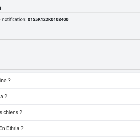
a
 notification
:
0155K122K0108400
ine ?
ne.
pa ?
hria.
s chiens ?
es chiens.
En Ethria ?