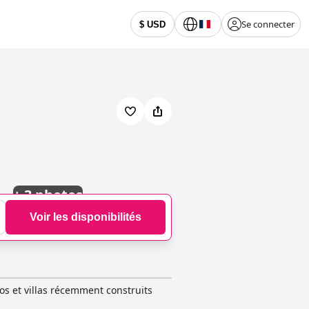
Se connecter
$ USD
+
3 photos
Voir les disponibilités
os et villas récemment construits