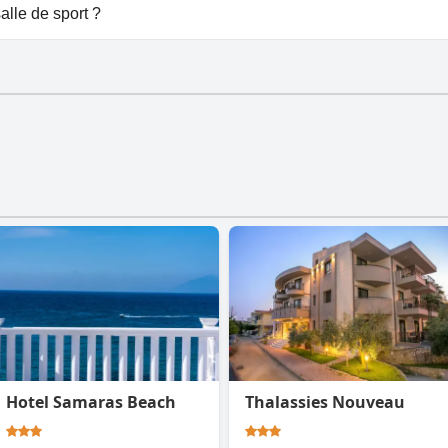
à En Ethria.
alle de sport ?
 de sport.
Hotel Samaras Beach
Thalassies Nouveau