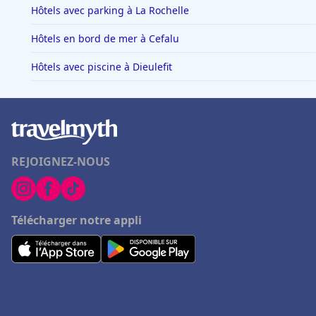
Hôtels avec parking à La Rochelle
Hôtels en bord de mer à Cefalu
Hôtels avec piscine à Dieulefit
REJOIGNEZ-NOUS
Télécharger notre appli