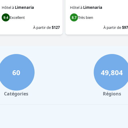
Hôtel
à
Limenaria
Hôtel
à
Limenaria
Excellent
Très bien
9.4
8.7
À partir de
$127
À partir de
$97
60
49,804
Catégories
Régions