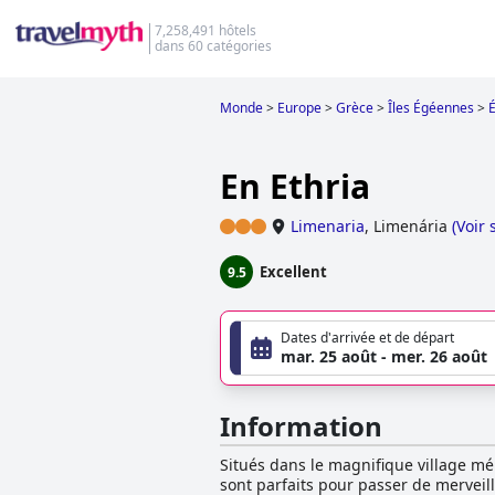
7,258,491 hôtels
dans 60 catégories
Monde
>
Europe
>
Grèce
>
Îles Égéennes
>
É
En Ethria
Limenaria
,
Limenária
(
Voir 
Excellent
9.5
Dates d'arrivée et de départ
mar. 25 août - mer. 26 août
Information
Situés dans le magnifique village mé
sont parfaits pour passer de merveill