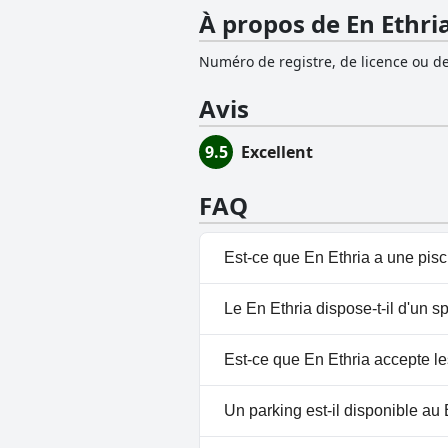
À propos de En Ethri
Numéro de registre, de licence ou de
Avis
9.5
Excellent
FAQ
Est-ce que En Ethria a une pisc
Non, En Ethria n'a pas de pisci
Le En Ethria dispose-t-il d'un s
Non, il n'y a pas de spa à En Et
Est-ce que En Ethria accepte le
Non, En Ethria n'accepte pas l
Un parking est-il disponible au 