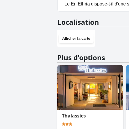
Oui, un parking est disponible 
Le En Ethria dispose-t-il d'une s
Non, En Ethria n'a pas de salle
Localisation
Afficher la carte
Plus d'options
Thalassies