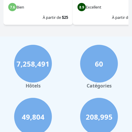
Bien
Excellent
7.6
8.9
À partir de
$25
À partir de
7,258,491
60
Hôtels
Catégories
49,804
208,995