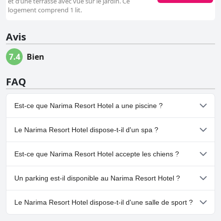
et d’une terrasse avec vue sur le jardin. Ce
logement comprend 1 lit.
Avis
7.4
Bien
FAQ
Est-ce que Narima Resort Hotel a une piscine ?
Oui, Narima Resort Hotel dispose de piscine(s) appartenant à
Le Narima Resort Hotel dispose-t-il d'un spa ?
une ou plusieurs des catégories suivantes : Piscine Extérieure.
Non, il n'y a pas de spa à Narima Resort Hotel.
Est-ce que Narima Resort Hotel accepte les chiens ?
Non, Narima Resort Hotel n'accepte pas les chiens.
Un parking est-il disponible au Narima Resort Hotel ?
Oui, un parking est disponible à Narima Resort Hotel.
Le Narima Resort Hotel dispose-t-il d'une salle de sport ?