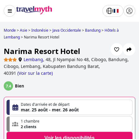
Monde
>
Asie
>
Indonésie
>
Java Occidentale
>
Bandung
>
Hôtels à
Lembang
>
Narima Resort Hotel
Narima Resort Hotel
Lembang
,
48, Jl Nyampai No 48, Cibogo, Bandung,
Cibogo, Lembang, Kabupaten Bandung Barat,
40391
(
Voir sur la carte
)
Bien
7.4
Dates d'arrivée et de départ
mar. 25 août - mer. 26 août
1 chambre
2 clients
Voir les disponibilités