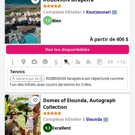
Complexe hôtelier à
Koutsounari
Bien
7,9
À partir de 406 $
Voir les disponibilités
$
+16
Tennis
ROBINSON Ierapetra est répertorié comme
Généré par IA
l'un des hôtels avec courts de tennis en Crète.
Domes of Elounda, Autograph
Collection
Complexe hôtelier à
Elounda
Excellent
9,3