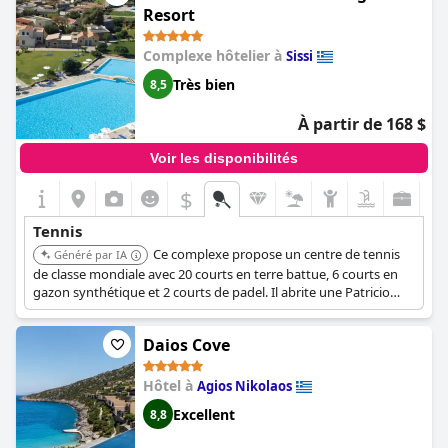
Resort
Complexe hôtelier à
Sissi
Très bien
8,5
À partir de 168 $
Voir les disponibilités
$
Tennis
Ce complexe propose un centre de tennis
Généré par IA
de classe mondiale avec 20 courts en terre battue, 6 courts en
gazon synthétique et 2 courts de padel. Il abrite une Patricio
Tennis Academy et est équipé pour les événements nationaux
et internationaux.
Daios Cove
Hôtel à
Agios Nikolaos
Excellent
8,8