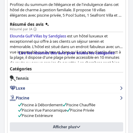
Profitez du summum de l'élégance et de l'indulgence dans cet
hôtel de charme à gestion familiale. Il propose 18 villas
élégantes avec piscine privée, 5 Pool Suites, 1 Seafront Villa et 10
suites de luxe, toutes offrant une vue imprenable sur les eaux
Résumé des avis
azures du golfe de Mirabello.
Résumé par IA
Elounda Gulf Villas by Sandglass
est un hôtel luxueux et
exceptionnel qui offre à ses clients un séjour serein et
mémorable. L'hôtel est situé dans un endroit fabuleux avec une
vue imprenable sur la mer et, bien qu'il n'ait pas d'accès direct à
Lire les résumés des avis pour toutes les catégories
la plage, il dispose d'une plage privée accessible en 10 minutes
de route ou par un service de navette. Les chambres sont bien
aménagées et spacieuses, avec un mobilier confortable et des
Catégories
équipements de luxe. Le personnel est imbattable, se
Tennis
surpassant pour faire en sorte que les clients se sentent bien
accueillis et qu'ils passent un séjour sûr et inoubliable. La piscine
Luxe
est magnifique, avec une piscine à débordement rafraîchissante,
une piscine privée dans certaines villas, une piscine chauffée à
Piscine
débordement et une piscine extérieure. L'hôtel respire le luxe
Piscine à Débordement
Piscine Chauffée
avec des suites et des villas luxueuses dotées de tous les
Piscine Vue Panoramique
Piscine Privée
équipements haut de gamme que l'on peut désirer. Malgré
Piscine Extérieure
quelques commentaires sur les prix élevés, la grande majorité
des clients ont estimé que l'
Elounda Gulf Villas by Sandglass
avait dépassé toutes leurs attentes et qu'il s'agissait d'un hôtel
Afficher plus
exceptionnel offrant une expérience indulgente.