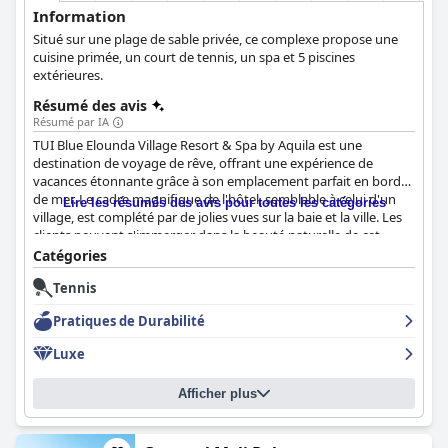
Information
Situé sur une plage de sable privée, ce complexe propose une
cuisine primée, un court de tennis, un spa et 5 piscines
extérieures.
Résumé des avis
Résumé par IA
TUI Blue Elounda Village Resort & Spa by Aquila est une
destination de voyage de rêve, offrant une expérience de
vacances étonnante grâce à son emplacement parfait en bord
de mer. Le cadre magnifique de l'hôtel, semblable à celui d'un
Lire les résumés des avis pour toutes les catégories
village, est complété par de jolies vues sur la baie et la ville. Les
clients peuvent s'immerger dans la beauté naturelle de cet
endroit exceptionnel, avec des installations fantastiques telles
Catégories
que des plages privées, une magnifique piscine à débordement
Tennis
avec une vue imprenable sur la mer et de belles promenades
dans les environs. Le petit déjeuner est un élément remarquable
Pratiques de Durabilité
selon les commentaires des clients, avec un vaste buffet
comprenant des options variées et des nouveautés
Luxe
quotidiennes, en mettant l'accent sur la qualité et la fraîcheur.
L'hôtel propose également un large choix d'options de
Afficher plus
restauration avec deux restaurants à la carte qui constituent les
points forts de l'expérience gastronomique. Les chambres sont
assez privées, spacieuses et modernes et les clients peuvent