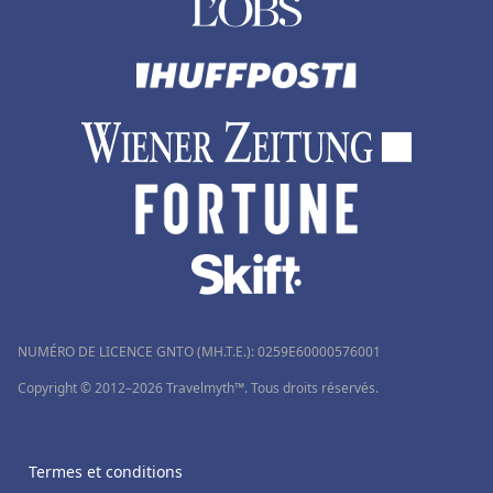
NUMÉRO DE LICENCE GNTO (MH.T.E.): 0259Ε60000576001
Copyright © 2012–2026 Travelmyth™. Tous droits réservés.
Termes et conditions