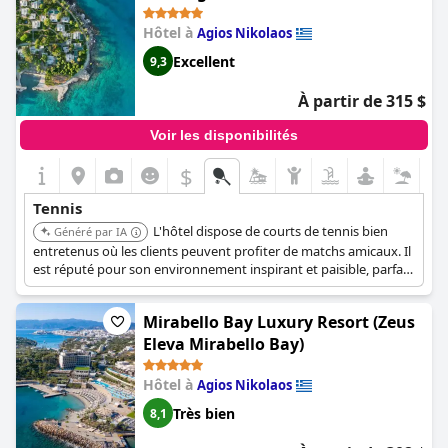
Hôtel à
Agios Nikolaos
Excellent
9,3
À partir de 315 $
Voir les disponibilités
$
Tennis
L'hôtel dispose de courts de tennis bien
Généré par IA
entretenus où les clients peuvent profiter de matchs amicaux. Il
est réputé pour son environnement inspirant et paisible, parfait
pour la détente et les loisirs.
Mirabello Bay Luxury Resort (Zeus
Eleva Mirabello Bay)
Hôtel à
Agios Nikolaos
Très bien
8,1