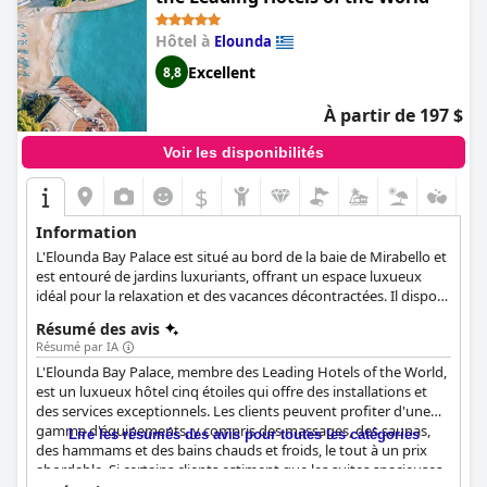
Hôtel à
Elounda
Excellent
8,8
À partir de 197 $
Voir les disponibilités
$
Information
L'Elounda Bay Palace est situé au bord de la baie de Mirabello et
est entouré de jardins luxuriants, offrant un espace luxueux
idéal pour la relaxation et des vacances décontractées. Il dispose
de chambres confortables et spacieuses, de piscines privées et
Résumé des avis
d'un emplacement magnifique juste en face de la plage de
Résumé par IA
sable, rendant le séjour de chaque client aussi agréable que
L'Elounda Bay Palace, membre des Leading Hotels of the World,
possible.
est un luxueux hôtel cinq étoiles qui offre des installations et
des services exceptionnels. Les clients peuvent profiter d'une
gamme d'équipements, y compris des massages, des saunas,
Lire les résumés des avis pour toutes les catégories
des hammams et des bains chauds et froids, le tout à un prix
abordable. Si certains clients estiment que les suites spacieuses