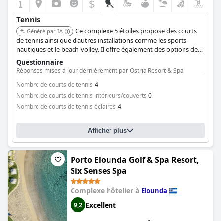
$
Tennis
Ce complexe 5 étoiles propose des courts
Généré par IA
de tennis ainsi que d'autres installations comme les sports
nautiques et le beach-volley. Il offre également des options de
restauration, des soins de spa et des divertissements, ce qui en
Questionnaire
fait un choix complet pour des vacances axées sur le tennis.
Réponses mises à jour dernièrement par Ostria Resort & Spa
Nombre de courts de tennis
4
Nombre de courts de tennis intérieurs/couverts
0
Nombre de courts de tennis éclairés
4
Afficher plus
Porto Elounda Golf & Spa Resort,
Six Senses Spa
Complexe hôtelier à
Elounda
Excellent
9,2