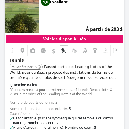
Excellent
9,0
À partir de 293 $
Voir les disponibilités
$
Tennis
Faisant partie des Leading Hotels of the
Généré par IA
World, Elounda Beach propose des installations de tennis de
première qualité, en plus de ses hébergements et services de
luxe. La réputation de l'hôtel garantit une expérience haut de
Questionnaire
gamme.
Réponses mises à jour dernièrement par Elounda Beach Hotel &
Villas, a Member of the Leading Hotels of the World
Nombre de courts de tennis
5
Nombre de courts de tennis éclairés
5
Court(s) de tennis :
Gazon artificiel (surface synthétique qui ressemble à du gazon
naturel). Nombre de court :
2
Argile (Agrégat minéral non lié). Nombre de court :
3