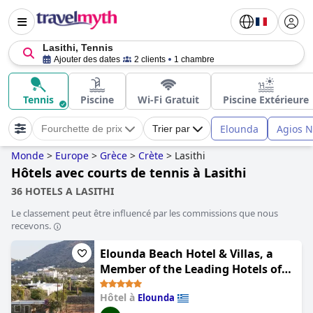
Lasithi, Tennis
Ajouter des dates
2 clients
1 chambre
Tennis
Piscine
Wi-Fi Gratuit
Piscine Extérieure
Elounda
Agios N
Fourchette de prix
Trier par
Monde
>
Europe
>
Grèce
>
Crète
>
Lasithi
Hôtels avec courts de tennis à Lasithi
36 HOTELS A LASITHI
Le classement peut être influencé par les commissions que nous
recevons.
Elounda Beach Hotel & Villas, a
Member of the Leading Hotels of
the World
Hôtel à
Elounda