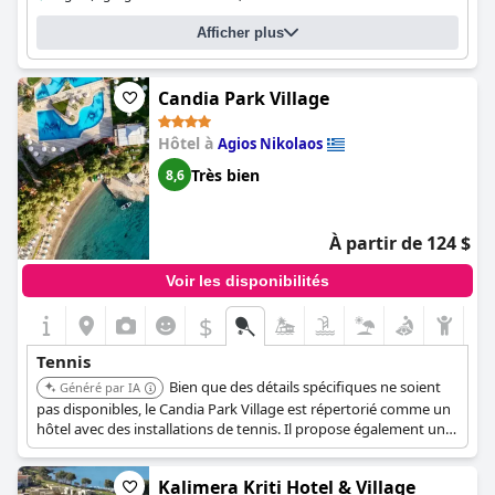
Afficher plus
Candia Park Village
Hôtel à
Agios Nikolaos
Très bien
8,6
À partir de 124 $
Voir les disponibilités
$
Tennis
Bien que des détails spécifiques ne soient
Généré par IA
pas disponibles, le Candia Park Village est répertorié comme un
hôtel avec des installations de tennis. Il propose également un
hébergement 4 étoiles surplombant la baie de Mirabello.
Kalimera Kriti Hotel & Village