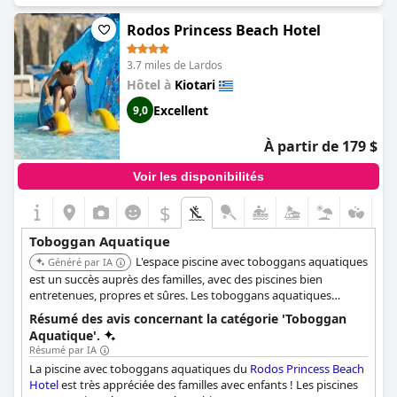
Rodos Princess Beach Hotel
3.7 miles de Lardos
Hôtel à
Kiotari
Excellent
9,0
À partir de 179 $
Voir les disponibilités
$
Toboggan Aquatique
L'espace piscine avec toboggans aquatiques
Généré par IA
est un succès auprès des familles, avec des piscines bien
entretenues, propres et sûres. Les toboggans aquatiques
offrent un excellent divertissement pour les enfants et les
Résumé des avis concernant la catégorie 'Toboggan
adultes.
Aquatique'.
Résumé par IA
La piscine avec toboggans aquatiques du
Rodos Princess Beach
Hotel
est très appréciée des familles avec enfants ! Les piscines