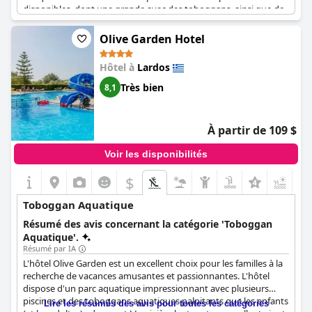
disponibles, dont une grande avec des toboggans, ainsi que de
petits toboggans aquatiques. Les clients n'ont que des
commentaires positifs à faire sur la piscine avec toboggan, l'un
Olive Garden Hotel
d'entre eux la qualifiant même de "géniale". Pour les familles à la
recherche d'un hôtel doté d'une belle piscine, le
Lindos Princess
Hôtel à
Lardos
Beach Hotel
est à prendre en considération.
Très bien
8,1
À partir de 109 $
Voir les disponibilités
$
+5
Toboggan Aquatique
Résumé des avis concernant la catégorie 'Toboggan
Aquatique'.
Résumé par IA
L'hôtel Olive Garden est un excellent choix pour les familles à la
recherche de vacances amusantes et passionnantes. L'hôtel
dispose d'un parc aquatique impressionnant avec plusieurs
piscines et des toboggans aquatiques palpitants que les enfants
Lire les résumés des avis pour toutes les catégories