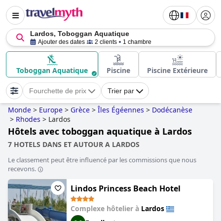
Lardos, Toboggan Aquatique
Ajouter des dates
2 clients
1 chambre
Toboggan Aquatique
Piscine
Piscine Extérieure
Fourchette de prix
Trier par
Monde
>
Europe
>
Grèce
>
Îles Égéennes
>
Dodécanèse
>
Rhodes
>
Lardos
Hôtels avec toboggan aquatique à Lardos
7 HOTELS DANS ET AUTOUR A LARDOS
Le classement peut être influencé par les commissions que nous
recevons.
Lindos Princess Beach Hotel
Complexe hôtelier à
Lardos