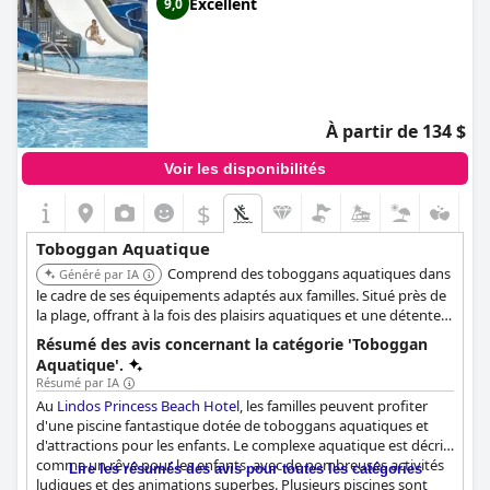
Excellent
9,0
À partir de 134 $
Voir les disponibilités
$
Toboggan Aquatique
Comprend des toboggans aquatiques dans
Généré par IA
le cadre de ses équipements adaptés aux familles. Situé près de
la plage, offrant à la fois des plaisirs aquatiques et une détente
au bord de la mer.
Résumé des avis concernant la catégorie 'Toboggan
Aquatique'.
Résumé par IA
Au
Lindos Princess Beach Hotel
, les familles peuvent profiter
d'une piscine fantastique dotée de toboggans aquatiques et
d'attractions pour les enfants. Le complexe aquatique est décrit
comme un rêve pour les enfants, avec de nombreuses activités
Lire les résumés des avis pour toutes les catégories
ludiques et des animations superbes. Plusieurs piscines sont