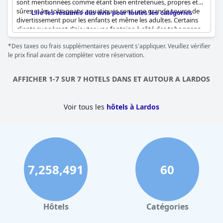
sont mentionnées comme étant bien entretenues, propres et
sûres et les toboggans aquatiques sont une grande source de
Lire les résumés des avis pour toutes les catégories
divertissement pour les enfants et même les adultes. Certains
clients suggèrent d'ajouter une fontaine à côté des toboggans,
car il faut parfois marcher un peu pour trouver quelque chose à
*Des taxes ou frais supplémentaires peuvent s'appliquer. Veuillez vérifier
boire. Cependant, dans l'ensemble, les toboggans aquatiques
le prix final avant de compléter votre réservation.
sont décrits comme amusants, excellents et surprenants. L'hôtel
dispose de quatre piscines, dont une piscine à débordement,
une piscine extérieure et une piscine pour enfants, toutes
AFFICHER 1-7 SUR 7 HOTELS DANS ET AUTOUR A LARDOS
équipées de toboggans. La plus petite piscine avec toboggans
est idéale pour les jeunes enfants. L'équipe d'animation propose
un programme riche pour les adultes et les enfants, ce qui fait
Voir tous les
hôtels à Lardos
de la piscine une attraction populaire de l'hôtel.
7,258,491
60
Hôtels
Catégories