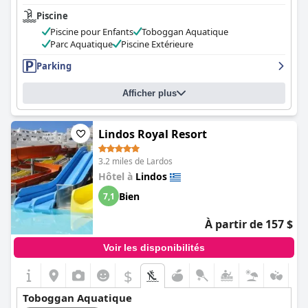
Piscine
Piscine pour Enfants
Toboggan Aquatique
Parc Aquatique
Piscine Extérieure
Parking
Afficher plus
Lindos Royal Resort
3.2 miles de Lardos
Hôtel à
Lindos
Bien
7,1
À partir de 157 $
Voir les disponibilités
$
Toboggan Aquatique