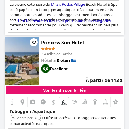
La piscine extérieure du
Mitsis Rodos Village
Beach Hotel & Spa
est équipée d'un toboggan aquatique, idéal pour les enfants
comme pour les adultes. Le toboggan est mentionné dans la
section "piscine" de certains commentaires de clients et est
Lire les résumés des avis pour toutes les catégories
fortement recommandé pour ceux qui recherchent un peu plus
de plaisir dans l'eau. La piscine elle-même est également
appréciée pour sa profondeur et sa propreté, et aucun
commentaire négatif n'a été trouvé. Les familles avec de jeunes
Princess Sun Hotel
enfants peuvent également profiter d'une piscine séparée pour
les enfants avec un toboggan conçu spécialement pour eux.
3.4 miles de Lardos
Dans l'ensemble, la piscine de l'hôtel avec toboggan aquatique
Hôtel à
Kiotari
est un point fort pour de nombreux clients, améliorant leur
expérience de vacances.
Excellent
9,0
À partir de 113 $
Voir les disponibilités
$
Toboggan Aquatique
Offre un accès aux toboggans aquatiques
Généré par IA
et aux activités nautiques.